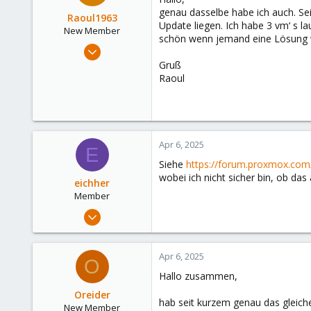
genau dasselbe habe ich auch. Se
Raoul1963
Update liegen. Ich habe 3 vm‘ s 
New Member
schön wenn jemand eine Lösung 
Apr 6, 2025
6
Gruß
Raoul
4
3
Apr 6, 2025
E
Siehe
https://forum.proxmox.com/
wobei ich nicht sicher bin, ob das a
eichher
Member
Jul 28, 2023
6
0
Apr 6, 2025
O
6
Hallo zusammen,
Oreider
hab seit kurzem genau das gleich
New Member