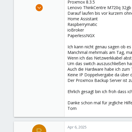
Proxmox 8.3.5
Apr 6, 2025
Lenovo ThinkCentre M720q 32g
1
Darauf laufen bis vor kurzem oh
Home Assistant
0
Raspberrymatic
1
ioBroker
PaperlessNGX
Ich kann nicht genau sagen ob es s
Manchmal mehrmals am Tag, man
Wenn ich das Netzwerkkabel abste
Um das switch auszuschließen habe
Auch die Hardware habe ich zum T
Keine IP Doppelvergabe da über d
Der Proxmox Backup Server ist zu 
Ehrlich gesagt bin ich froh dass 
Danke schon mal für jegliche Hilf
Tom
Apr 6, 2025
R