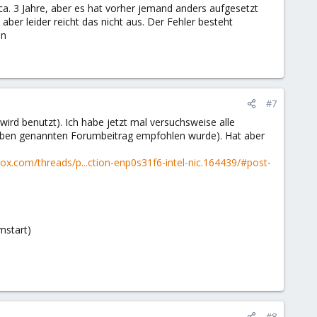
ca. 3 Jahre, aber es hat vorher jemand anders aufgesetzt
ber leider reicht das nicht aus. Der Fehler besteht
ön
#7
ird benutzt). Ich habe jetzt mal versuchsweise alle
 oben genannten Forumbeitrag empfohlen wurde). Hat aber
ox.com/threads/p...ction-enp0s31f6-intel-nic.164439/#post-
mstart)
#8