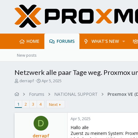
HOME
FORUMS
WHAT'S NEW
New posts
Netzwerk alle paar Tage weg. Proxmox u
T
S
derrapf
Apr 5, 2025
h
t
r
a
Forums
NATIONAL SUPPORT
Proxmox VE (
e
r
a
t
1
2
3
4
Next
d
d
s
a
Apr 5, 2025
t
t
D
a
e
Hallo alle
r
Zuerst zu meinem System: Proxmox
derrapf
t