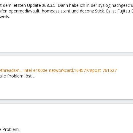
it dem letzten Update zu8.3.5. Dann habe ich in der syslog nachgesch
laufen openmediavault, homeassistant und deconz Stick. Es ist Fujit
weiß.
threads/n...-intel-e1000e-networkcard.164577/#post-761527
lle Problem löst ...
e Problem.