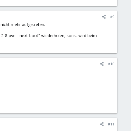
#9
m nicht mehr aufgetreten.
2-8-pve --next-boot" wiederholen, sonst wird beim
#10
#11