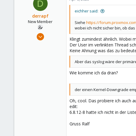
D
eichher said:
derrapf
New Member
Siehe
https://forum.proxmox.com
wobei ich nicht sicher bin, ob das 
Oct 12, 2024
Klingt zumindest ähnlich. Wobei 
5
Der User im verlinkten Thread sch
0
Keine Ahnung was das zu bedeute
1
Aber das syslog wäre der primäre
Wie komme ich da dran?
der einen Kernel-Downgrade emp
Oh, cool. Das probiere ich auch au
edit:
6.8.12-8 hatte ich nicht in der Li
Gruss Ralf