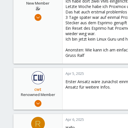
Ich habe dort zwei VMs eingericht
e
New Member
Letzte Woche habe ich Proxmox up
r
Das hat auch erstmal problemlos 
Oct 12, 2024
3 Tage später war auf einmal Pr
5
Stecker aus dem Esprimo gerupft 
Ein Reset des Esprimo hat Proxmo
0
wieder weg war.
1
Ich bin jetzt kein Linux Guru und 
Anonsten: Wie kann ich am einfac
Gruss Ralf
Apr 5, 2025
Erster Ansatz wäre zunächst einm
Ansatz für weitere Infos.
cwt
Renowned Member
May 30, 2022
944
432
Apr 6, 2025
R
88
Hallo,