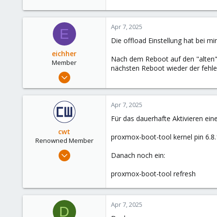
Apr 7, 2025
E
Die offload Einstellung hat bei mi
eichher
Nach dem Reboot auf den "alten" 
Member
nächsten Reboot wieder der fehl
Jul 28, 2023
6
0
Apr 7, 2025
6
Für das dauerhafte Aktivieren eine
cwt
proxmox-boot-tool kernel pin 6.8
Renowned Member
May 30, 2022
Danach noch ein:
944
proxmox-boot-tool refresh
432
88
Apr 7, 2025
D