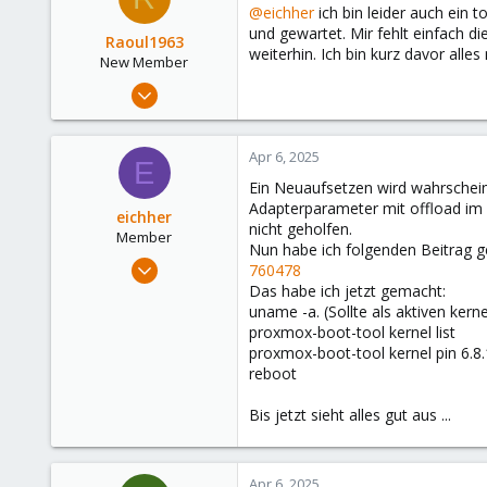
@eichher
ich bin leider auch ein 
und gewartet. Mir fehlt einfach d
Raoul1963
weiterhin. Ich bin kurz davor all
New Member
Apr 6, 2025
6
4
Apr 6, 2025
E
3
Ein Neuaufsetzen wird wahrscheinl
Adapterparameter mit offload im
eichher
nicht geholfen.
Member
Nun habe ich folgenden Beitrag 
Jul 28, 2023
760478
6
Das habe ich jetzt gemacht:
uname -a. (Sollte als aktiven kern
0
proxmox-boot-tool kernel list
6
proxmox-boot-tool kernel pin 6.8.
reboot
Bis jetzt sieht alles gut aus ...
Apr 6, 2025