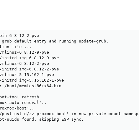
pin 6.8.12-2-pve

 grub default entry and running update-grub.

tion file ...

vmlinuz-6.8.12-9-pve

/initrd.img-6.8.12-9-pve

vmlinuz-6.8.12-2-pve

/initrd.img-6.8.12-2-pve

vmlinuz-5.15.102-1-pve

/initrd.img-5.15.102-1-pve

: /boot/memtest86+x64.bin

oot-tool refresh

mox-auto-removal'..

roxmox-boot'..

/postinst.d/zz-proxmox-boot' in new private mount namespa
ot-uuids found, skipping ESP sync.