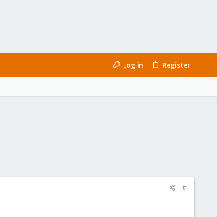
Log in
Register
#1
.