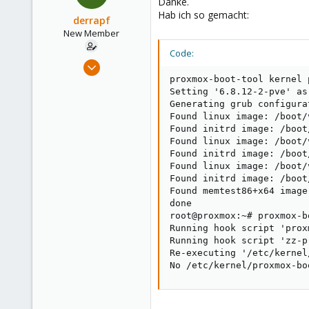
Danke.
Hab ich so gemacht:
derrapf
New Member
Code:
Oct 12, 2024
5
proxmox-boot-tool kernel 
Setting '6.8.12-2-pve' as
0
Generating grub configura
1
Found linux image: /boot/
Found initrd image: /boot
Found linux image: /boot/
Found initrd image: /boot
Found linux image: /boot/
Found initrd image: /boot
Found memtest86+x64 image
done

root@proxmox:~# proxmox-b
Running hook script 'prox
Running hook script 'zz-p
Re-executing '/etc/kernel
No /etc/kernel/proxmox-bo