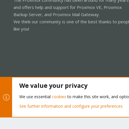
and offers help and support for Proxmox VE, Proxmox
Backup Server, and Proxmox Mail Gateway.
We think our community is one of the best thanks to peop
like you!
We value your privacy
Cookies
Proxmox Support Forum - Light Mode
We use essential
cookies
to make this site work, and opti
See further information and configure your preferences
®
Community platform by XenForo
© 2010-2026 XenForo Ltd.