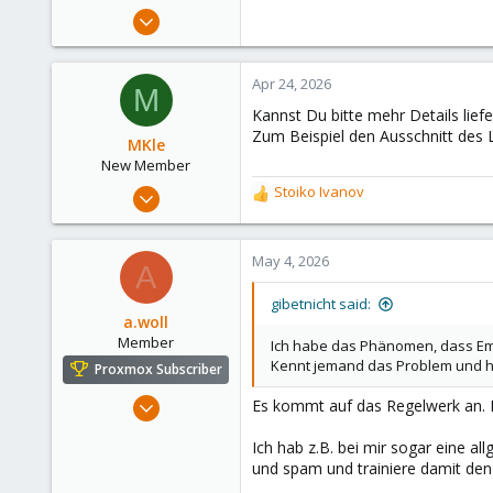
e
Apr 24, 2026
r
1
0
Apr 24, 2026
M
1
Kannst Du bitte mehr Details liefe
Zum Beispiel den Ausschnitt des Lo
MKle
New Member
Jan 5, 2026
Stoiko Ivanov
R
19
e
a
7
c
May 4, 2026
A
3
t
i
gibetnicht said:
o
a.woll
n
Member
Ich habe das Phänomen, dass Ema
s
Kennt jemand das Problem und h
Proxmox Subscriber
:
Oct 6, 2025
Es kommt auf das Regelwerk an. 
41
Ich hab z.B. bei mir sogar eine al
13
und spam und trainiere damit den 
8