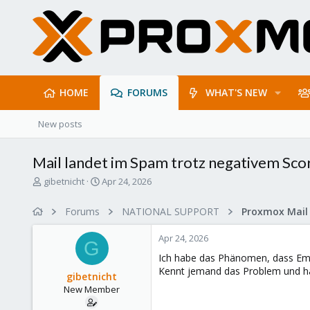
HOME
FORUMS
WHAT'S NEW
New posts
Mail landet im Spam trotz negativem Sco
T
S
gibetnicht
Apr 24, 2026
h
t
r
a
Forums
NATIONAL SUPPORT
e
r
a
t
Apr 24, 2026
d
d
G
s
a
Ich habe das Phänomen, dass Ema
t
t
Kennt jemand das Problem und h
gibetnicht
a
e
New Member
r
t