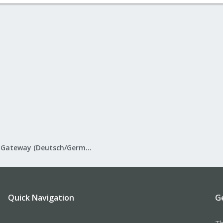
Proxmox Mail Gateway (Deutsch/German)
Quick Navigation
G
Th