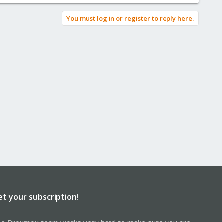
You must log in or register to reply here.
et your subscription!
e Proxmox team works very hard to make sure you are