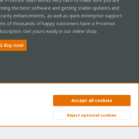
nning the best software and getting stable updates and
curity enhancements, as well as quick enterprise support.
ns of thousands of happy customers have a Proxmox
bscription. Get yours easily in our online shop.
Buy now!
ntact us
Terms and rules
Privacy policy
Help
Home
R
Accept all cookies
S
S
Reject optional cookies
Top
Bott