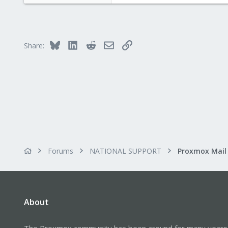
Bluesky
LinkedIn
Reddit
Email
Link
Share:
Forums
NATIONAL SUPPORT
About
The Proxmox community has been around for many years