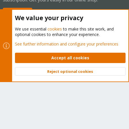
Buy now!
We value your privacy
We use essential
cookies
to make this site work, and
optional cookies to enhance your experience.
Cookies
Proxmox Support Forum - Light Mode
See further information and configure your preferences
Contact us
Terms and rules
Privacy policy
Help
Home
R
S
Accept all cookies
S
®
Community platform by XenForo
© 2010-2026 XenForo Ltd.
Reject optional cookies
Top
Bott