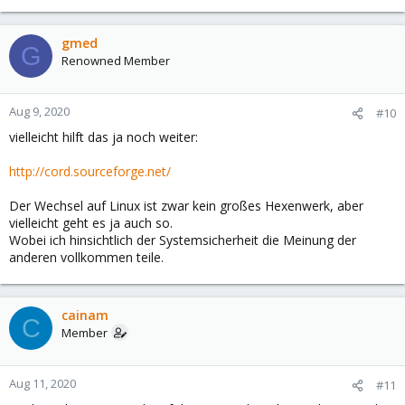
e
a
c
gmed
G
t
Renowned Member
i
o
n
Aug 9, 2020
#10
s
vielleicht hilft das ja noch weiter:
:
http://cord.sourceforge.net/
Der Wechsel auf Linux ist zwar kein großes Hexenwerk, aber
vielleicht geht es ja auch so.
Wobei ich hinsichtlich der Systemsicherheit die Meinung der
anderen vollkommen teile.
cainam
C
Member
Aug 11, 2020
#11