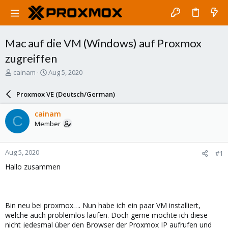
Mac auf die VM (Windows) auf Proxmox
zugreiffen
T
S
cainam
Aug 5, 2020
h
t
r
a
Proxmox VE (Deutsch/German)
e
r
a
t
cainam
C
d
d
Member
s
a
t
t
a
e
Aug 5, 2020
#1
r
t
Hallo zusammen
e
r
Bin neu bei proxmox…. Nun habe ich ein paar VM installiert,
welche auch problemlos laufen. Doch gerne möchte ich diese
nicht jedesmal über den Browser der Proxmox IP aufrufen und