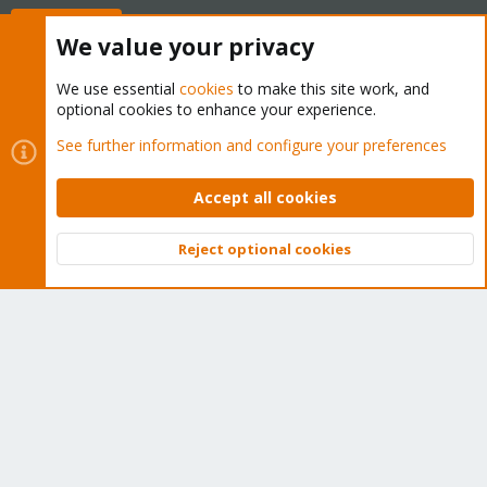
Buy now!
We value your privacy
We use essential
cookies
to make this site work, and
optional cookies to enhance your experience.
Cookies
Proxmox Support Forum - Light Mode
See further information and configure your preferences
Contact us
Terms and rules
Privacy policy
Help
Home
R
S
Accept all cookies
S
®
Community platform by XenForo
© 2010-2026 XenForo Ltd.
Reject optional cookies
Top
Bott