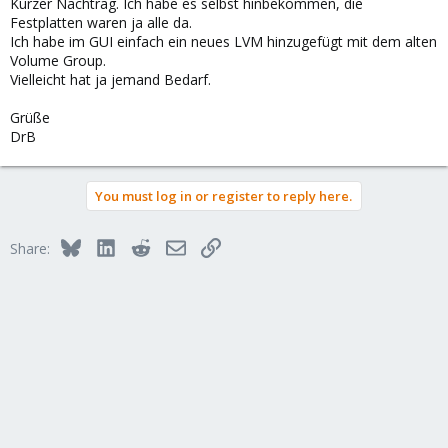
Kurzer Nachtrag. Ich habe es selbst hinbekommen, die
Festplatten waren ja alle da.
Ich habe im GUI einfach ein neues LVM hinzugefügt mit dem alten
Volume Group.
Vielleicht hat ja jemand Bedarf.
Grüße
DrB
You must log in or register to reply here.
Bluesky
LinkedIn
Reddit
Email
Link
Share: