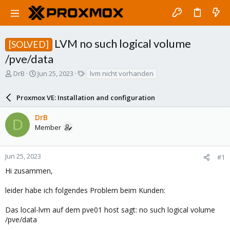
LVM no such logical volume
[SOLVED]
/pve/data
T
S
T
DrB
Jun 25, 2023
lvm nicht vorhanden
h
t
a
r
a
g
Proxmox VE: Installation and configuration
e
r
s
a
t
DrB
d
d
D
Member
s
a
t
t
a
e
r
Jun 25, 2023
#1
t
Hi zusammen,
e
r
leider habe ich folgendes Problem beim Kunden:
Das local-lvm auf dem pve01 host sagt: no such logical volume
/pve/data