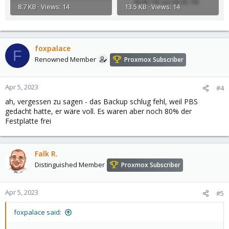
8.7 KB · Views: 14
13.5 KB · Views: 14
foxpalace
F
Renowned Member
Proxmox Subscriber
Apr 5, 2023
#4
ah, vergessen zu sagen - das Backup schlug fehl, weil PBS
gedacht hatte, er wäre voll. Es waren aber noch 80% der
Festplatte frei
Falk R.
Distinguished Member
Proxmox Subscriber
Apr 5, 2023
#5
foxpalace said: