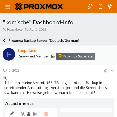
"komische" Dashboard-Info
T
S
foxpalace
Apr 5, 2023
h
t
r
a
Proxmox Backup Server (Deutsch/German)
e
r
a
t
foxpalace
F
d
d
Renowned Member
Proxmox Subscriber
s
a
t
t
a
e
Apr 5, 2023
#1
r
t
Hi,
e
ich habe hier eine VM mit 166 GB insgesamt und Backup in
r
ausreichender Ausstattung - versteht jemand die Screenshots,
bzw. kann mir Hinweise geben wonach ich suchen soll?
Attachments