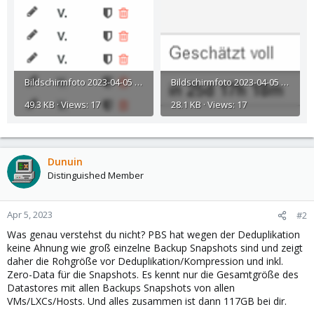
Bildschirmfoto 2023-04-05 um 17.41.27.png
Bildschirmfoto 2023-04-05 um 17.41.12.png
49.3 KB · Views: 17
28.1 KB · Views: 17
Dunuin
Distinguished Member
Apr 5, 2023
#2
Was genau verstehst du nicht? PBS hat wegen der Deduplikation
keine Ahnung wie groß einzelne Backup Snapshots sind und zeigt
daher die Rohgröße vor Deduplikation/Kompression und inkl.
Zero-Data für die Snapshots. Es kennt nur die Gesamtgröße des
Datastores mit allen Backups Snapshots von allen
VMs/LXCs/Hosts. Und alles zusammen ist dann 117GB bei dir.