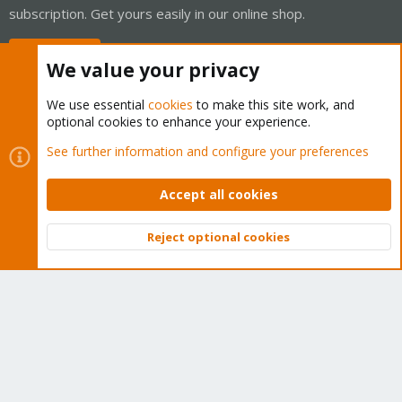
subscription. Get yours easily in our online shop.
Buy now!
We value your privacy
We use essential
cookies
to make this site work, and
optional cookies to enhance your experience.
Cookies
Proxmox Support Forum - Light Mode
See further information and configure your preferences
Contact us
Terms and rules
Privacy policy
Help
Home
R
S
Accept all cookies
S
®
Community platform by XenForo
© 2010-2026 XenForo Ltd.
Reject optional cookies
Top
Bott