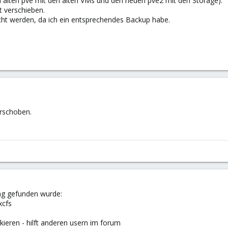
n alten pve mit den alten VMs und den neuen pve2 mit den Storage).
t verschieben.
cht werden, da ich ein entsprechendes Backup habe.
erschoben.
ng gefunden wurde:
xcfs
kieren - hilft anderen usern im forum