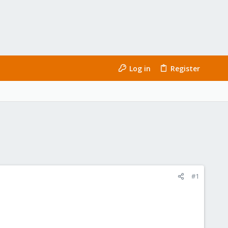
Log in
Register
#1