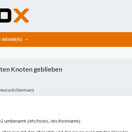
MEMBERS
lten Knoten geblieben
Deutsch/German)
e2 umbenannt (/etc/hosts, /etc/hostname).