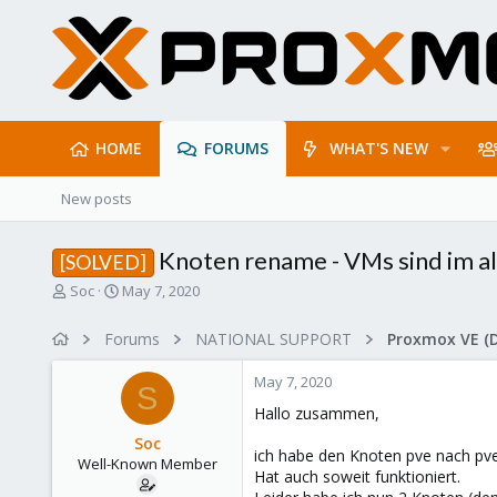
HOME
FORUMS
WHAT'S NEW
New posts
Knoten rename - VMs sind im a
[SOLVED]
T
S
Soc
May 7, 2020
h
t
r
a
Forums
NATIONAL SUPPORT
Proxmox VE (
e
r
a
t
May 7, 2020
d
d
S
s
a
Hallo zusammen,
t
t
Soc
a
e
ich habe den Knoten pve nach pv
Well-Known Member
r
Hat auch soweit funktioniert.
t