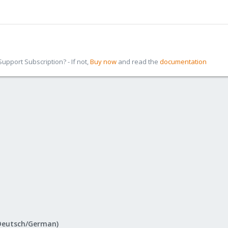
pport Subscription? - If not,
Buy now
and read the
documentation
Deutsch/German)