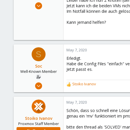
Leider habe ich nun 2 Knoten (de
e
Jun 1, 2018
Jetzt kann ich die beiden VMs nich
r
62
Im Notfall können die auch gelös
2
Kann jemand helfen?
48
65
May 7, 2020
S
Erledigt.
Habe die Config Files "einfach" v
Soc
Jetzt passt es.
Well-Known Member
Jun 1, 2018
Stoiko Ivanov
R
62
e
a
2
c
May 7, 2020
48
t
Schön, dass so schnell eine Lösu
i
65
genau ein 'mv' funktioniert im pm
o
Stoiko Ivanov
n
Proxmox Staff Member
bitte den thread als 'SOLVED' mar
s