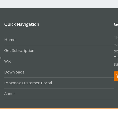
Quick Navigation
G
Th
Home
ru
Get Subscription
se
le
Te
Wiki
su
Downloads
Proxmox Customer Portal
About