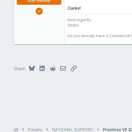
Staff member
:
Danke!
May 2, 2018
9,744
Best regards,
1,855
Stoiko
273
Do you already have a Commercial Su
Bluesky
LinkedIn
Reddit
Email
Link
Share:
Forums
NATIONAL SUPPORT
Proxmox VE (