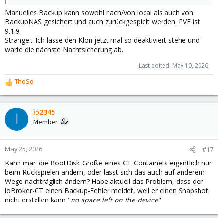
Manuelles Backup kann sowohl nach/von local als auch von
BackupNAS gesichert und auch zurückgespielt werden. PVE ist
9.1.9.
Strange... Ich lasse den Klon jetzt mal so deaktiviert stehe und
warte die nächste Nachtsicherung ab.
Last edited:
May 10, 2026
ThoSo
R
e
a
c
io2345
I
t
Member
i
o
n
May 25, 2026
#17
s
Kann man die BootDisk-Größe eines CT-Containers eigentlich nur
:
beim Rückspielen ändern, oder lässt sich das auch auf anderem
Wege nachträglich ändern? Habe aktuell das Problem, dass der
ioBroker-CT einen Backup-Fehler meldet, weil er einen Snapshot
nicht erstellen kann "
no space left on the device
"