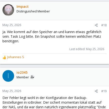
Impact
Distinguished Member
May 25, 2026
#18
Ja. Wie kommt auf den Speicher an und kannn etwas gefährlich
sein. Task Log bitte. Ein Snapshot sollte keinen wirklichen Platz
benötigen.
Last edited:
May 25, 2026
Johannes S
R
e
a
c
io2345
I
t
Member
i
o
n
May 25, 2026
#19
s
Der Fehler liegt wohl in der Konfiguration der Backup-
:
Einstellungen in ioBroker. Der sichert momentan lokal statt auf
der NAS, und da war dann natürlich irgendwann platzmäßig "Ende