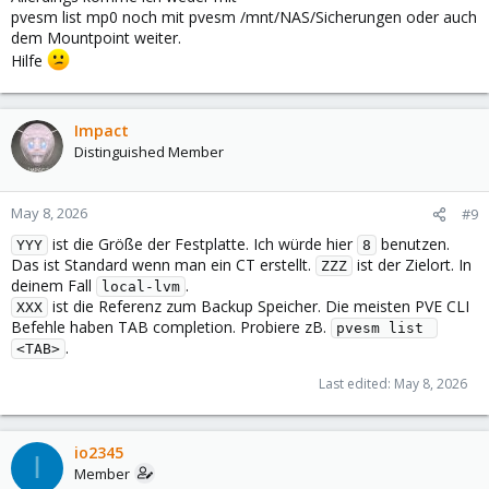
pvesm list mp0 noch mit pvesm /mnt/NAS/Sicherungen oder auch
dem Mountpoint weiter.
Hilfe
Impact
Distinguished Member
May 8, 2026
#9
ist die Größe der Festplatte. Ich würde hier
benutzen.
YYY
8
Das ist Standard wenn man ein CT erstellt.
ist der Zielort. In
ZZZ
deinem Fall
.
local-lvm
ist die Referenz zum Backup Speicher. Die meisten PVE CLI
XXX
Befehle haben TAB completion. Probiere zB.
pvesm list 
.
<TAB>
Last edited:
May 8, 2026
io2345
I
Member