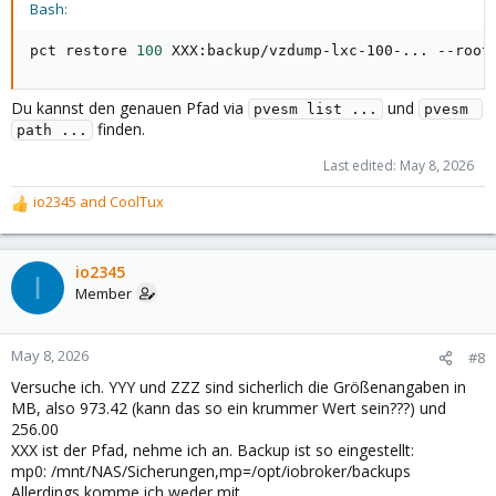
Bash:
pct restore 
100
 XXX:backup/vzdump-lxc-100-
..
. --root
Du kannst den genauen Pfad via
und
pvesm list ...
pvesm 
finden.
path ...
Last edited:
May 8, 2026
io2345
and
CoolTux
R
e
a
c
io2345
I
t
Member
i
o
n
May 8, 2026
#8
s
Versuche ich. YYY und ZZZ sind sicherlich die Größenangaben in
:
MB, also 973.42 (kann das so ein krummer Wert sein???) und
256.00
XXX ist der Pfad, nehme ich an. Backup ist so eingestellt:
mp0: /mnt/NAS/Sicherungen,mp=/opt/iobroker/backups
Allerdings komme ich weder mit