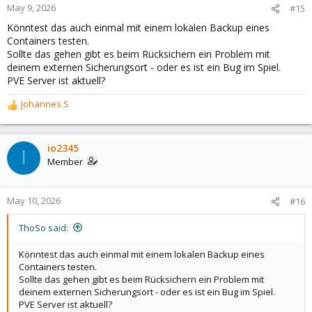
May 9, 2026
#15
Könntest das auch einmal mit einem lokalen Backup eines
Containers testen.
Sollte das gehen gibt es beim Rücksichern ein Problem mit
deinem externen Sicherungsort - oder es ist ein Bug im Spiel.
PVE Server ist aktuell?
Johannes S
R
e
a
c
io2345
I
t
Member
i
o
n
May 10, 2026
#16
s
:
ThoSo said:
Könntest das auch einmal mit einem lokalen Backup eines
Containers testen.
Sollte das gehen gibt es beim Rücksichern ein Problem mit
deinem externen Sicherungsort - oder es ist ein Bug im Spiel.
PVE Server ist aktuell?