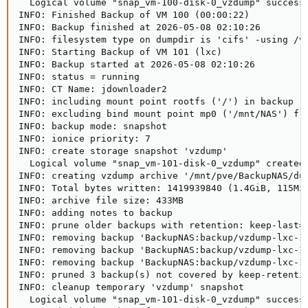
  Logical volume "snap_vm-100-disk-0_vzdump" successf
INFO: Finished Backup of VM 100 (00:00:22)

INFO: Backup finished at 2026-05-08 02:10:26

INFO: filesystem type on dumpdir is 'cifs' -using /va
INFO: Starting Backup of VM 101 (lxc)

INFO: Backup started at 2026-05-08 02:10:26

INFO: status = running

INFO: CT Name: jdownloader2

INFO: including mount point rootfs ('/') in backup

INFO: excluding bind mount point mp0 ('/mnt/NAS') fro
INFO: backup mode: snapshot

INFO: ionice priority: 7

INFO: create storage snapshot 'vzdump'

  Logical volume "snap_vm-101-disk-0_vzdump" created.
INFO: creating vzdump archive '/mnt/pve/BackupNAS/dum
INFO: Total bytes written: 1419939840 (1.4GiB, 115MiB
INFO: archive file size: 433MB

INFO: adding notes to backup

INFO: prune older backups with retention: keep-last=3
INFO: removing backup 'BackupNAS:backup/vzdump-lxc-10
INFO: removing backup 'BackupNAS:backup/vzdump-lxc-10
INFO: removing backup 'BackupNAS:backup/vzdump-lxc-10
INFO: pruned 3 backup(s) not covered by keep-retentio
INFO: cleanup temporary 'vzdump' snapshot

  Logical volume "snap_vm-101-disk-0_vzdump" successf