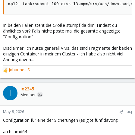
mp12: tank:subvol-100-disk-13,mp=/srv/ucs/download,s
In beiden Fällen steht die Größe stumpf da drin. Findest du
ähnliches vor? Falls nicht: poste mal die gesamte angezeigte
"Configuration".
Disclaimer: ich nutze generell VMs, das sind Fragmente der beiden
einzigen Container in meinem Cluster - ich habe also nicht viel
Ahnung davon...
Johannes S
R
e
a
c
io2345
I
t
Member
i
o
n
May 8, 2026
#4
s
Configuration für eine der Sicherungen (es gibt fünf davon):
:
arch: amd64