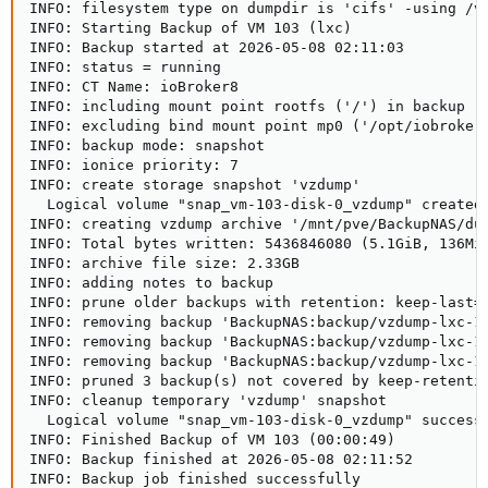
INFO: filesystem type on dumpdir is 'cifs' -using /va
INFO: Starting Backup of VM 103 (lxc)

INFO: Backup started at 2026-05-08 02:11:03

INFO: status = running

INFO: CT Name: ioBroker8

INFO: including mount point rootfs ('/') in backup

INFO: excluding bind mount point mp0 ('/opt/iobroker/
INFO: backup mode: snapshot

INFO: ionice priority: 7

INFO: create storage snapshot 'vzdump'

  Logical volume "snap_vm-103-disk-0_vzdump" created.
INFO: creating vzdump archive '/mnt/pve/BackupNAS/dum
INFO: Total bytes written: 5436846080 (5.1GiB, 136MiB
INFO: archive file size: 2.33GB

INFO: adding notes to backup

INFO: prune older backups with retention: keep-last=3
INFO: removing backup 'BackupNAS:backup/vzdump-lxc-10
INFO: removing backup 'BackupNAS:backup/vzdump-lxc-10
INFO: removing backup 'BackupNAS:backup/vzdump-lxc-10
INFO: pruned 3 backup(s) not covered by keep-retentio
INFO: cleanup temporary 'vzdump' snapshot

  Logical volume "snap_vm-103-disk-0_vzdump" successf
INFO: Finished Backup of VM 103 (00:00:49)

INFO: Backup finished at 2026-05-08 02:11:52

INFO: Backup job finished successfully
