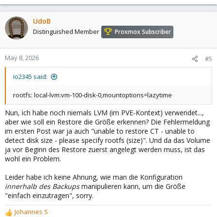
UdoB
Distinguished Member
Proxmox Subscriber
May 8, 2026
#5
io2345 said:
rootfs: local-lvm:vm-100-disk-0,mountoptions=lazytime
Nun, ich habe noch niemals LVM (im PVE-Kontext) verwendet...,
aber wie soll ein Restore die Größe erkennen? Die Fehlermeldung
im ersten Post war ja auch "unable to restore CT - unable to
detect disk size - please specify rootfs (size)". Und da das Volume
ja vor Beginn des Restore zuerst angelegt werden muss, ist das
wohl ein Problem.
Leider habe ich keine Ahnung, wie man die Konfiguration
innerhalb des Backups
manipulieren kann, um die Größe
"einfach einzutragen", sorry.
Johannes S
R