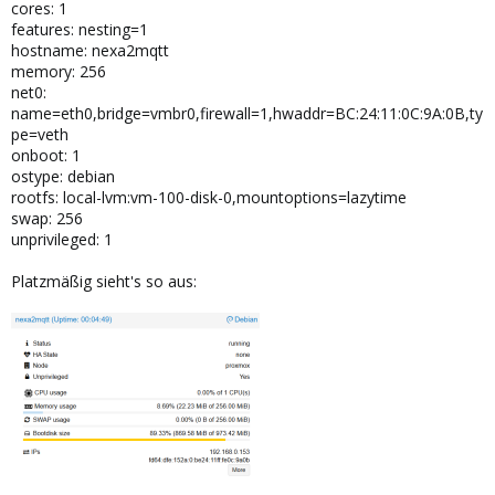
cores: 1
features: nesting=1
hostname: nexa2mqtt
memory: 256
net0:
name=eth0,bridge=vmbr0,firewall=1,hwaddr=BC:24:11:0C:9A:0B,ty
pe=veth
onboot: 1
ostype: debian
rootfs: local-lvm:vm-100-disk-0,mountoptions=lazytime
swap: 256
unprivileged: 1
Platzmäßig sieht's so aus: