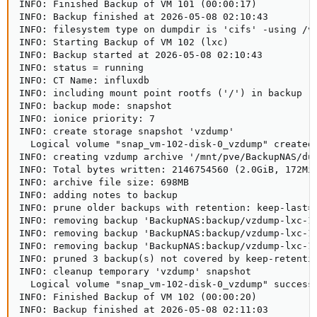
INFO: Finished Backup of VM 101 (00:00:17)

INFO: Backup finished at 2026-05-08 02:10:43

INFO: filesystem type on dumpdir is 'cifs' -using /va
INFO: Starting Backup of VM 102 (lxc)

INFO: Backup started at 2026-05-08 02:10:43

INFO: status = running

INFO: CT Name: influxdb

INFO: including mount point rootfs ('/') in backup

INFO: backup mode: snapshot

INFO: ionice priority: 7

INFO: create storage snapshot 'vzdump'

  Logical volume "snap_vm-102-disk-0_vzdump" created.
INFO: creating vzdump archive '/mnt/pve/BackupNAS/dum
INFO: Total bytes written: 2146754560 (2.0GiB, 172MiB
INFO: archive file size: 698MB

INFO: adding notes to backup

INFO: prune older backups with retention: keep-last=3
INFO: removing backup 'BackupNAS:backup/vzdump-lxc-10
INFO: removing backup 'BackupNAS:backup/vzdump-lxc-10
INFO: removing backup 'BackupNAS:backup/vzdump-lxc-10
INFO: pruned 3 backup(s) not covered by keep-retentio
INFO: cleanup temporary 'vzdump' snapshot

  Logical volume "snap_vm-102-disk-0_vzdump" successf
INFO: Finished Backup of VM 102 (00:00:20)

INFO: Backup finished at 2026-05-08 02:11:03
