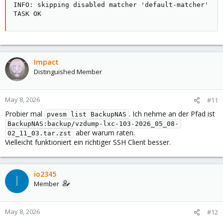
INFO: skipping disabled matcher 'default-matcher'

TASK OK
Impact
Distinguished Member
May 8, 2026
#11
Probier mal
. Ich nehme an der Pfad ist
pvesm list BackupNAS
BackupNAS:backup/vzdump-lxc-103-2026_05_08-
aber warum raten.
02_11_03.tar.zst
Vielleicht funktioniert ein richtiger SSH Client besser.
io2345
I
Member
May 8, 2026
#12