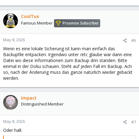
e
a
c
CoolTux
t
Famous Member
Proxmox Subscriber
i
o
n
May 8, 2026
#6
s
Wenn es eine lokale Sicherung ist kann man einfach das
:
Backupfile entpacken. Irgendwo unter /etc glaube war dann eine
Datei wo diese Informationen zum Backup drin standen. Bitte
einmal in der Doku schauen. Steht auf jeden Fall im Backup. Ach
so, nach der Änderung muss das ganze natürlich wieder gebackt
werden.
Impact
Distinguished Member
May 8, 2026
#7
Oder halt