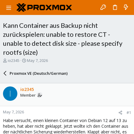
Kann Container aus Backup nicht
zurückspielen: unable to restore CT -
unable to detect disk size - please specify
rootfs (size)
T
S
io2345
May 7, 2026
h
t
r
a
Proxmox VE (Deutsch/German)
e
r
a
t
d
d
io2345
I
s
a
Member
t
t
a
e
r
May 7, 2026
#1
t
e
Habe versucht, einen kleinen Container von Debian 12 auf 13 zu
r
heben, hat aber nicht geklappt. Jetzt wollte ich den Container aus
der nächtlichen Sicherung wiederherstellen. Klappt aber nicht, es