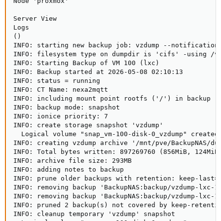
Node 'proxmox'

Server View

Logs

()

INFO: starting new backup job: vzdump --notification
INFO: filesystem type on dumpdir is 'cifs' -using /va
INFO: Starting Backup of VM 100 (lxc)

INFO: Backup started at 2026-05-08 02:10:13

INFO: status = running

INFO: CT Name: nexa2mqtt

INFO: including mount point rootfs ('/') in backup

INFO: backup mode: snapshot

INFO: ionice priority: 7

INFO: create storage snapshot 'vzdump'

  Logical volume "snap_vm-100-disk-0_vzdump" created.
INFO: creating vzdump archive '/mnt/pve/BackupNAS/dum
INFO: Total bytes written: 897269760 (856MiB, 124MiB/
INFO: archive file size: 293MB

INFO: adding notes to backup

INFO: prune older backups with retention: keep-last=3
INFO: removing backup 'BackupNAS:backup/vzdump-lxc-10
INFO: removing backup 'BackupNAS:backup/vzdump-lxc-10
INFO: pruned 2 backup(s) not covered by keep-retentio
INFO: cleanup temporary 'vzdump' snapshot
