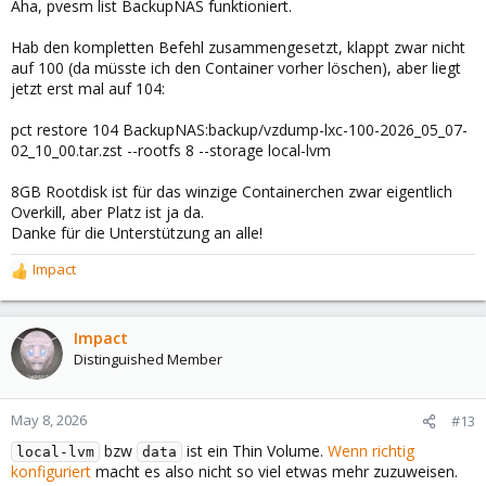
Aha, pvesm list BackupNAS funktioniert.
Hab den kompletten Befehl zusammengesetzt, klappt zwar nicht
auf 100 (da müsste ich den Container vorher löschen), aber liegt
jetzt erst mal auf 104:
pct restore 104 BackupNAS:backup/vzdump-lxc-100-2026_05_07-
02_10_00.tar.zst --rootfs 8 --storage local-lvm
8GB Rootdisk ist für das winzige Containerchen zwar eigentlich
Overkill, aber Platz ist ja da.
Danke für die Unterstützung an alle!
Impact
R
e
a
c
Impact
t
Distinguished Member
i
o
n
May 8, 2026
#13
s
bzw
ist ein Thin Volume.
Wenn richtig
:
local-lvm
data
konfiguriert
macht es also nicht so viel etwas mehr zuzuweisen.