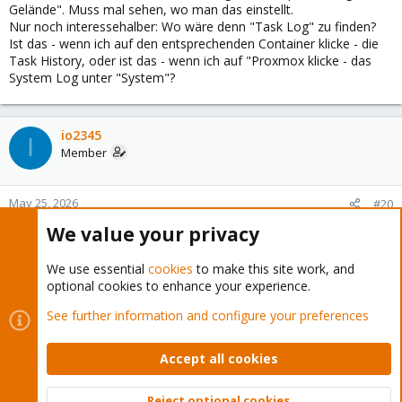
Gelände". Muss mal sehen, wo man das einstellt.
Nur noch interessehalber: Wo wäre denn "Task Log" zu finden?
Ist das - wenn ich auf den entsprechenden Container klicke - die
Task History, oder ist das - wenn ich auf "Proxmox klicke - das
System Log unter "System"?
io2345
I
Member
May 25, 2026
#20
Kann es sein, dass beim Wiederherstellen des ioBroker-
We value your privacy
Containers aus einer Sicherung die vorher gemounteten Pfade
verschwunden sind?
We use essential
cookies
to make this site work, and
optional cookies to enhance your experience.
Last
1 of 2
Next
See further information and configure your preferences
You must log in or register to reply here.
Accept all cookies
Bluesky
LinkedIn
Reddit
Email
Link
Share:
Reject optional cookies