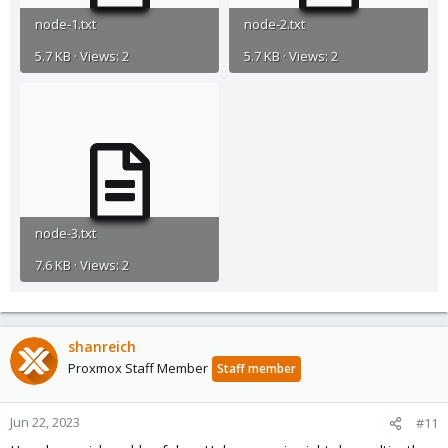
node-1.txt
node-2.txt
5.7 KB · Views: 2
5.7 KB · Views: 2
node-3.txt
7.6 KB · Views: 2
shanreich
Proxmox Staff Member
Staff member
Jun 22, 2023
#11