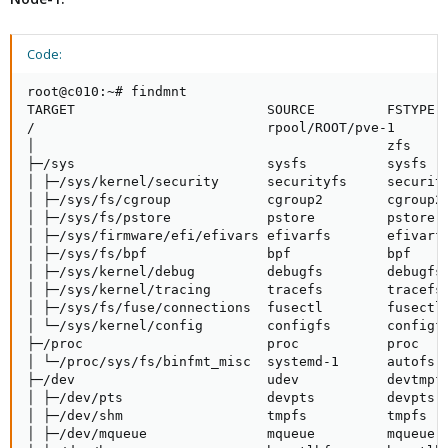
Code:
root@c010:~# findmnt

TARGET                        SOURCE         FSTYPE  
/                             rpool/ROOT/pve-1

│                                            zfs     
├─/sys                        sysfs          sysfs   
│ ├─/sys/kernel/security      securityfs     security
│ ├─/sys/fs/cgroup            cgroup2        cgroup2 
│ ├─/sys/fs/pstore            pstore         pstore  
│ ├─/sys/firmware/efi/efivars efivarfs       efivarfs
│ ├─/sys/fs/bpf               bpf            bpf     
│ ├─/sys/kernel/debug         debugfs        debugfs 
│ ├─/sys/kernel/tracing       tracefs        tracefs 
│ ├─/sys/fs/fuse/connections  fusectl        fusectl 
│ └─/sys/kernel/config        configfs       configfs
├─/proc                       proc           proc    
│ └─/proc/sys/fs/binfmt_misc  systemd-1      autofs  
├─/dev                        udev           devtmpfs
│ ├─/dev/pts                  devpts         devpts  
│ ├─/dev/shm                  tmpfs          tmpfs   
│ ├─/dev/mqueue               mqueue         mqueue  