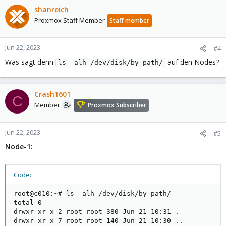
shanreich
Proxmox Staff Member
Staff member
Jun 22, 2023
#4
Was sagt denn
auf den Nodes?
ls -alh /dev/disk/by-path/
Crash1601
C
Member
Proxmox Subscriber
Jun 22, 2023
#5
Node-1:
Code:
root@c010:~# ls -alh /dev/disk/by-path/

total 0

drwxr-xr-x 2 root root 380 Jun 21 10:31 .

drwxr-xr-x 7 root root 140 Jun 21 10:30 ..
