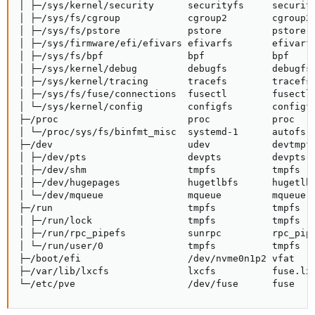
│ ├─/sys/kernel/security      securityfs     security
│ ├─/sys/fs/cgroup            cgroup2        cgroup2 
│ ├─/sys/fs/pstore            pstore         pstore  
│ ├─/sys/firmware/efi/efivars efivarfs       efivarfs
│ ├─/sys/fs/bpf               bpf            bpf     
│ ├─/sys/kernel/debug         debugfs        debugfs 
│ ├─/sys/kernel/tracing       tracefs        tracefs 
│ ├─/sys/fs/fuse/connections  fusectl        fusectl 
│ └─/sys/kernel/config        configfs       configfs
├─/proc                       proc           proc    
│ └─/proc/sys/fs/binfmt_misc  systemd-1      autofs  
├─/dev                        udev           devtmpfs
│ ├─/dev/pts                  devpts         devpts  
│ ├─/dev/shm                  tmpfs          tmpfs   
│ ├─/dev/hugepages            hugetlbfs      hugetlbf
│ └─/dev/mqueue               mqueue         mqueue  
├─/run                        tmpfs          tmpfs   
│ ├─/run/lock                 tmpfs          tmpfs   
│ ├─/run/rpc_pipefs           sunrpc         rpc_pipe
│ └─/run/user/0               tmpfs          tmpfs   
├─/boot/efi                   /dev/nvme0n1p2 vfat    
├─/var/lib/lxcfs              lxcfs          fuse.lxc
└─/etc/pve                    /dev/fuse      fuse   