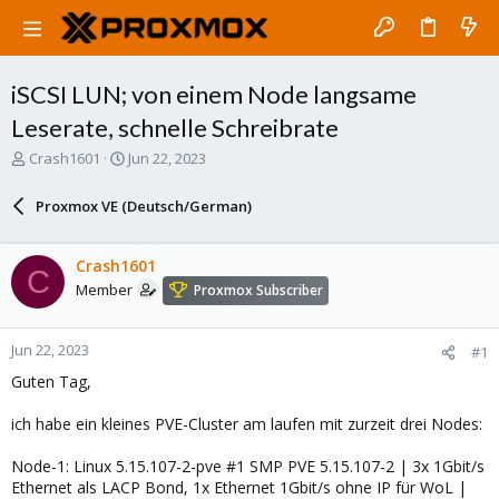
iSCSI LUN; von einem Node langsame
Leserate, schnelle Schreibrate
T
S
Crash1601
Jun 22, 2023
h
t
r
a
Proxmox VE (Deutsch/German)
e
r
a
t
d
d
Crash1601
C
s
a
Member
Proxmox Subscriber
t
t
a
e
r
Jun 22, 2023
#1
t
e
Guten Tag,
r
ich habe ein kleines PVE-Cluster am laufen mit zurzeit drei Nodes:
Node-1: Linux 5.15.107-2-pve #1 SMP PVE 5.15.107-2 | 3x 1Gbit/s
Ethernet als LACP Bond, 1x Ethernet 1Gbit/s ohne IP für WoL |