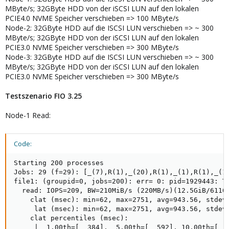
MByte/s; 32GByte HDD von der iSCSI LUN auf den lokalen
PCIE4.0 NVME Speicher verschieben => 100 MByte/s
Node-2: 32GByte HDD auf die ISCSI LUN verschieben => ~ 300
MByte/s; 32GByte HDD von der iSCSI LUN auf den lokalen
PCIE3.0 NVME Speicher verschieben => 300 MByte/s
Node-3: 32GByte HDD auf die ISCSI LUN verschieben => ~ 300
MByte/s; 32GByte HDD von der iSCSI LUN auf den lokalen
PCIE3.0 NVME Speicher verschieben => 300 MByte/s
Testszenario FIO 3.25
Node-1 Read:
Code:
Starting 200 processes

Jobs: 29 (f=29): [_(7),R(1),_(20),R(1),_(1),R(1),_(1
file1: (groupid=0, jobs=200): err= 0: pid=1929443: Th
  read: IOPS=209, BW=210MiB/s (220MB/s)(12.5GiB/61100
    clat (msec): min=62, max=2751, avg=943.56, stdev=
     lat (msec): min=62, max=2751, avg=943.56, stdev=
    clat percentiles (msec):

     |  1.00th=[  384],  5.00th=[  592], 10.00th=[  6