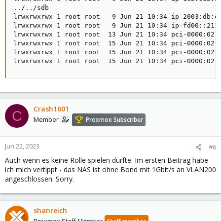
../../sdb

lrwxrwxrwx 1 root root   9 Jun 21 10:34 ip-2003:db:d
lrwxrwxrwx 1 root root   9 Jun 21 10:34 ip-fd00::211
lrwxrwxrwx 1 root root  13 Jun 21 10:34 pci-0000:02:0
lrwxrwxrwx 1 root root  15 Jun 21 10:34 pci-0000:02:0
lrwxrwxrwx 1 root root  15 Jun 21 10:34 pci-0000:02:0
lrwxrwxrwx 1 root root  15 Jun 21 10:34 pci-0000:02:
Crash1601
C
Member
Proxmox Subscriber
Jun 22, 2023
#6
Auch wenn es keine Rolle spielen dürfte: Im ersten Beitrag habe
ich mich vertippt - das NAS ist ohne Bond mit 1Gbit/s an VLAN200
angeschlossen. Sorry.
shanreich