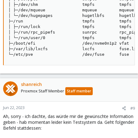
│ ├─/dev/shm                  tmpfs          tmpfs   
│ ├─/dev/mqueue               mqueue         mqueue  
│ └─/dev/hugepages            hugetlbfs      hugetlbf
├─/run                        tmpfs          tmpfs   
│ ├─/run/lock                 tmpfs          tmpfs   
│ ├─/run/rpc_pipefs           sunrpc         rpc_pipe
│ └─/run/user/0               tmpfs          tmpfs   
├─/boot/efi                   /dev/nvme0n1p2 vfat    
├─/var/lib/lxcfs              lxcfs          fuse.lxc
└─/etc/pve                    /dev/fuse      fuse   
shanreich
Proxmox Staff Member
Staff member
Jun 22, 2023
#9
Ah, sorry - ich dachte, das würde mir die gewünschte Information
geben - hab momentan leider kein Testsystem da. Geht folgender
Befehl stattdessen: