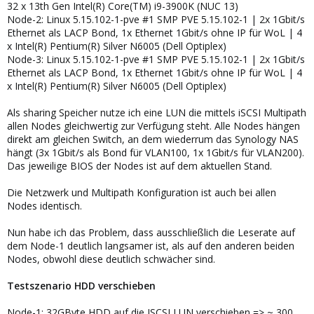
32 x 13th Gen Intel(R) Core(TM) i9-3900K (NUC 13)
Node-2: Linux 5.15.102-1-pve #1 SMP PVE 5.15.102-1 | 2x 1Gbit/s
Ethernet als LACP Bond, 1x Ethernet 1Gbit/s ohne IP für WoL | 4
x Intel(R) Pentium(R) Silver N6005 (Dell Optiplex)
Node-3: Linux 5.15.102-1-pve #1 SMP PVE 5.15.102-1 | 2x 1Gbit/s
Ethernet als LACP Bond, 1x Ethernet 1Gbit/s ohne IP für WoL | 4
x Intel(R) Pentium(R) Silver N6005 (Dell Optiplex)
Als sharing Speicher nutze ich eine LUN die mittels iSCSI Multipath
allen Nodes gleichwertig zur Verfügung steht. Alle Nodes hängen
direkt am gleichen Switch, an dem wiederrum das Synology NAS
hängt (3x 1Gbit/s als Bond für VLAN100, 1x 1Gbit/s für VLAN200).
Das jeweilige BIOS der Nodes ist auf dem aktuellen Stand.
Die Netzwerk und Multipath Konfiguration ist auch bei allen
Nodes identisch.
Nun habe ich das Problem, dass ausschließlich die Leserate auf
dem Node-1 deutlich langsamer ist, als auf den anderen beiden
Nodes, obwohl diese deutlich schwächer sind.
Testszenario HDD verschieben
Node-1: 32GByte HDD auf die ISCSI LUN verschieben => ~ 300