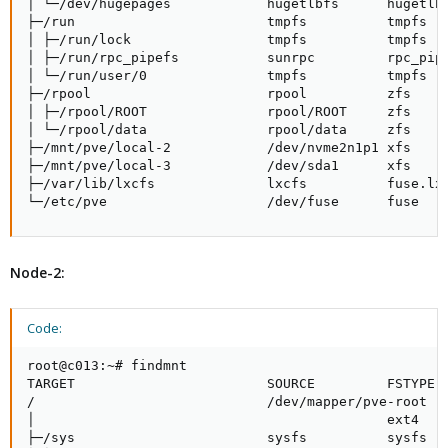
│ └─/dev/hugepages            hugetlbfs      hugetlbf
├─/run                        tmpfs          tmpfs   
│ ├─/run/lock                 tmpfs          tmpfs   
│ ├─/run/rpc_pipefs           sunrpc         rpc_pipe
│ └─/run/user/0               tmpfs          tmpfs   
├─/rpool                      rpool          zfs     
│ ├─/rpool/ROOT               rpool/ROOT     zfs     
│ └─/rpool/data               rpool/data     zfs     
├─/mnt/pve/local-2            /dev/nvme2n1p1 xfs     
├─/mnt/pve/local-3            /dev/sda1      xfs     
├─/var/lib/lxcfs              lxcfs          fuse.lxc
└─/etc/pve                    /dev/fuse      fuse   
Node-2:
Code:
root@c013:~# findmnt

TARGET                        SOURCE         FSTYPE  
/                             /dev/mapper/pve-root

│                                            ext4    
├─/sys                        sysfs          sysfs   