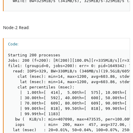
  WRITE: bw=325MiB/s (341MB/s), 325MiB/s-325MiB/s (3
Node-2 Read:
Code:
Starting 200 processes

Jobs: 200 (f=200): [R(200)][100.0%][r=335MiB/s][r=335
file1: (groupid=0, jobs=200): err= 0: pid=1649342: Th
  read: IOPS=329, BW=330MiB/s (346MB/s)(19.5GiB/60593
    clat (msec): min=14, max=1200, avg=603.86, stdev=
     lat (msec): min=14, max=1200, avg=603.86, stdev=
    clat percentiles (msec):

     |  1.00th=[  414],  5.00th=[  575], 10.00th=[  5
     | 30.00th=[  592], 40.00th=[  600], 50.00th=[  6
     | 70.00th=[  609], 80.00th=[  609], 90.00th=[  6
     | 99.00th=[  818], 99.50th=[  818], 99.90th=[ 10
     | 99.99th=[ 1183]

   bw (  KiB/s): min=407090, max=473535, per=100.00%,
   iops        : min=  200, max=  457, avg=372.06, st
  lat (msec)   : 20=0.01%, 50=0.04%, 100=0.07%, 250=0