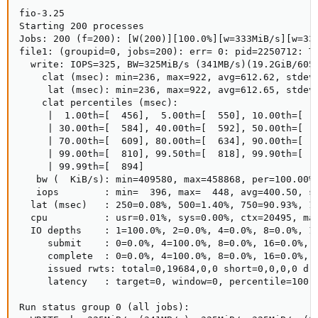
fio-3.25

Starting 200 processes

Jobs: 200 (f=200): [W(200)][100.0%][w=333MiB/s][w=333
file1: (groupid=0, jobs=200): err= 0: pid=2250712: Th
  write: IOPS=325, BW=325MiB/s (341MB/s)(19.2GiB/6056
    clat (msec): min=236, max=922, avg=612.62, stdev=
     lat (msec): min=236, max=922, avg=612.65, stdev=
    clat percentiles (msec):

     |  1.00th=[  456],  5.00th=[  550], 10.00th=[  5
     | 30.00th=[  584], 40.00th=[  592], 50.00th=[  5
     | 70.00th=[  609], 80.00th=[  634], 90.00th=[  7
     | 99.00th=[  810], 99.50th=[  818], 99.90th=[  8
     | 99.99th=[  894]

   bw (  KiB/s): min=409580, max=458868, per=100.00%,
   iops        : min=  396, max=  448, avg=400.50, st
  lat (msec)   : 250=0.08%, 500=1.40%, 750=90.93%, 10
  cpu          : usr=0.01%, sys=0.00%, ctx=20495, maj
  IO depths    : 1=100.0%, 2=0.0%, 4=0.0%, 8=0.0%, 16
     submit    : 0=0.0%, 4=100.0%, 8=0.0%, 16=0.0%, 3
     complete  : 0=0.0%, 4=100.0%, 8=0.0%, 16=0.0%, 3
     issued rwts: total=0,19684,0,0 short=0,0,0,0 dro
     latency   : target=0, window=0, percentile=100.0
Run status group 0 (all jobs):
