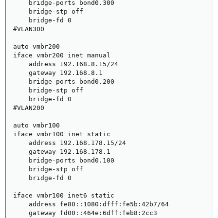
    bridge-ports bond0.300

    bridge-stp off

    bridge-fd 0

#VLAN300

auto vmbr200

iface vmbr200 inet manual

    address 192.168.8.15/24

    gateway 192.168.8.1

    bridge-ports bond0.200

    bridge-stp off

    bridge-fd 0

#VLAN200

auto vmbr100

iface vmbr100 inet static

    address 192.168.178.15/24

    gateway 192.168.178.1

    bridge-ports bond0.100

    bridge-stp off

    bridge-fd 0

iface vmbr100 inet6 static

    address fe80::1080:dfff:fe5b:42b7/64

    gateway fd00::464e:6dff:feb8:2cc3
