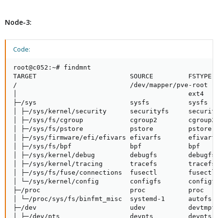
Node-3:
Code:
root@c052:~# findmnt

TARGET                        SOURCE         FSTYPE  
/                             /dev/mapper/pve-root

│                                            ext4    
├─/sys                        sysfs          sysfs   
│ ├─/sys/kernel/security      securityfs     security
│ ├─/sys/fs/cgroup            cgroup2        cgroup2 
│ ├─/sys/fs/pstore            pstore         pstore  
│ ├─/sys/firmware/efi/efivars efivarfs       efivarfs
│ ├─/sys/fs/bpf               bpf            bpf     
│ ├─/sys/kernel/debug         debugfs        debugfs 
│ ├─/sys/kernel/tracing       tracefs        tracefs 
│ ├─/sys/fs/fuse/connections  fusectl        fusectl 
│ └─/sys/kernel/config        configfs       configfs
├─/proc                       proc           proc    
│ └─/proc/sys/fs/binfmt_misc  systemd-1      autofs  
├─/dev                        udev           devtmpfs
│ ├─/dev/pts                  devpts         devpts  