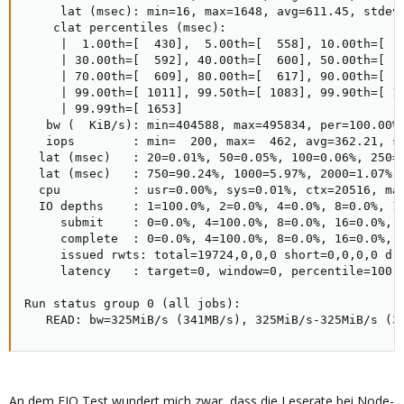
     lat (msec): min=16, max=1648, avg=611.45, stdev=
    clat percentiles (msec):

     |  1.00th=[  430],  5.00th=[  558], 10.00th=[  5
     | 30.00th=[  592], 40.00th=[  600], 50.00th=[  6
     | 70.00th=[  609], 80.00th=[  617], 90.00th=[  6
     | 99.00th=[ 1011], 99.50th=[ 1083], 99.90th=[ 13
     | 99.99th=[ 1653]

   bw (  KiB/s): min=404588, max=495834, per=100.00%,
   iops        : min=  200, max=  462, avg=362.21, st
  lat (msec)   : 20=0.01%, 50=0.05%, 100=0.06%, 250=0
  lat (msec)   : 750=90.24%, 1000=5.97%, 2000=1.07%

  cpu          : usr=0.00%, sys=0.01%, ctx=20516, maj
  IO depths    : 1=100.0%, 2=0.0%, 4=0.0%, 8=0.0%, 16
     submit    : 0=0.0%, 4=100.0%, 8=0.0%, 16=0.0%, 3
     complete  : 0=0.0%, 4=100.0%, 8=0.0%, 16=0.0%, 3
     issued rwts: total=19724,0,0,0 short=0,0,0,0 dro
     latency   : target=0, window=0, percentile=100.0
Run status group 0 (all jobs):

   READ: bw=325MiB/s (341MB/s), 325MiB/s-325MiB/s (3
An dem FIO Test wundert mich zwar, dass die Leserate bei Node-