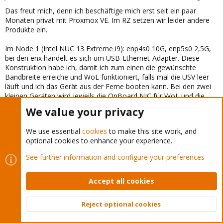
Das freut mich, denn ich beschäftige mich erst seit ein paar
Monaten privat mit Proxmox VE. Im RZ setzen wir leider andere
Produkte ein.
Im Node 1 (Intel NUC 13 Extreme i9): enp4s0 10G, enp5s0 2,5G,
bei den enx handelt es sich um USB-Ethernet-Adapter. Diese
Konstruktion habe ich, damit ich zum einen die gewünschte
Bandbreite erreiche und WoL funktioniert, falls mal die USV leer
läuft und ich das Gerät aus der Ferne booten kann. Bei den zwei
kleinen Geräten wird jeweils die OnBoard NIC für WoL und die
jeweils zwei USB-Ethernet-Adapter für den Bond. Im Grunde
We value your privacy
reicht das aus, weil die nur für die Erfüllung des quorum
vorhanden sind und um mal ein, zwei Linux KVMs am Leben zu
We use essential
cookies
to make this site work, and
erhalten, wenn Node-1 nicht online ist.
optional cookies to enhance your experience.
Ich teste gleich mal ohne die OnBoard NICs.
See further information and configure your preferences
Besteht irgendwie die Möglichkeit genauere Einblicke in die
Verbindungswege zu erhalten? Ich habe bereits einiges recheriert,
Accept all cookies
aber keine Idee mehr bzw. keinen Ansatz mehr wo das Problem
liegen soll. Es ist aus meiner Sicht völlig unlogisch
Reject optional cookies
Top
Bott