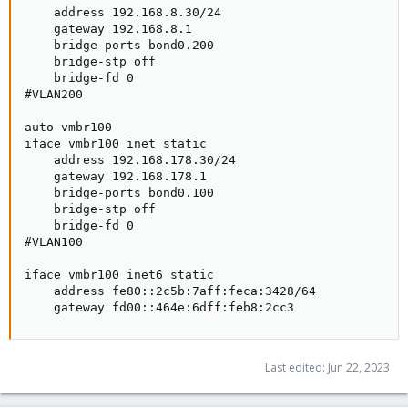
    address 192.168.8.30/24

    gateway 192.168.8.1

    bridge-ports bond0.200

    bridge-stp off

    bridge-fd 0

#VLAN200

auto vmbr100

iface vmbr100 inet static

    address 192.168.178.30/24

    gateway 192.168.178.1

    bridge-ports bond0.100

    bridge-stp off

    bridge-fd 0

#VLAN100

iface vmbr100 inet6 static

    address fe80::2c5b:7aff:feca:3428/64

    gateway fd00::464e:6dff:feb8:2cc3
Last edited:
Jun 22, 2023