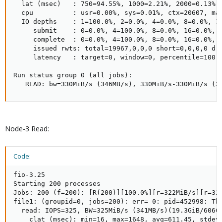
  lat (msec)   : 750=94.55%, 1000=2.21%, 2000=0.13%

  cpu          : usr=0.00%, sys=0.01%, ctx=20607, maj
  IO depths    : 1=100.0%, 2=0.0%, 4=0.0%, 8=0.0%, 16
     submit    : 0=0.0%, 4=100.0%, 8=0.0%, 16=0.0%, 3
     complete  : 0=0.0%, 4=100.0%, 8=0.0%, 16=0.0%, 3
     issued rwts: total=19967,0,0,0 short=0,0,0,0 dro
     latency   : target=0, window=0, percentile=100.0
Run status group 0 (all jobs):

   READ: bw=330MiB/s (346MB/s), 330MiB/s-330MiB/s (3
Node-3 Read:
Code:
fio-3.25

Starting 200 processes

Jobs: 200 (f=200): [R(200)][100.0%][r=322MiB/s][r=322
file1: (groupid=0, jobs=200): err= 0: pid=452998: Thu
  read: IOPS=325, BW=325MiB/s (341MB/s)(19.3GiB/60601
    clat (msec): min=16, max=1648, avg=611.45, stdev=