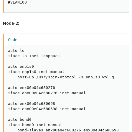
#VLAN100
Node-2:
Code:
auto lo

iface lo inet loopback

auto enp1s0

iface enp1s0 inet manual

    post-up /usr/sbin/ethtool -s enp1s0 wol g

auto enx00e04c680276

iface enx00e04c680276 inet manual

auto enx00e04c680698

iface enx00e04c680698 inet manual

auto bond0

iface bond0 inet manual

    bond-slaves enx00e04c680276 enx00e04c680698
