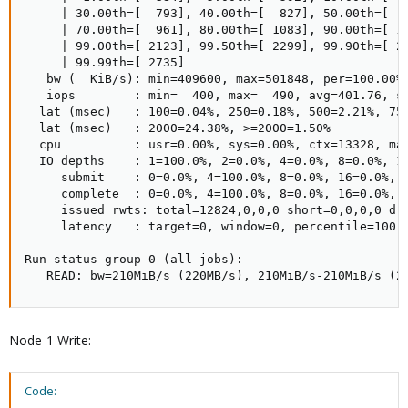
     | 30.00th=[  793], 40.00th=[  827], 50.00th=[  8
     | 70.00th=[  961], 80.00th=[ 1083], 90.00th=[ 13
     | 99.00th=[ 2123], 99.50th=[ 2299], 99.90th=[ 26
     | 99.99th=[ 2735]

   bw (  KiB/s): min=409600, max=501848, per=100.00%,
   iops        : min=  400, max=  490, avg=401.76, st
  lat (msec)   : 100=0.04%, 250=0.18%, 500=2.21%, 750
  lat (msec)   : 2000=24.38%, >=2000=1.50%

  cpu          : usr=0.00%, sys=0.00%, ctx=13328, maj
  IO depths    : 1=100.0%, 2=0.0%, 4=0.0%, 8=0.0%, 16
     submit    : 0=0.0%, 4=100.0%, 8=0.0%, 16=0.0%, 3
     complete  : 0=0.0%, 4=100.0%, 8=0.0%, 16=0.0%, 3
     issued rwts: total=12824,0,0,0 short=0,0,0,0 dro
     latency   : target=0, window=0, percentile=100.0
Run status group 0 (all jobs):

   READ: bw=210MiB/s (220MB/s), 210MiB/s-210MiB/s (2
Node-1 Write:
Code: