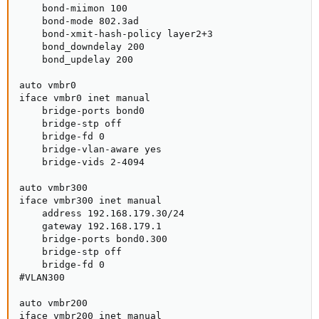
    bond-miimon 100

    bond-mode 802.3ad

    bond-xmit-hash-policy layer2+3

    bond_downdelay 200

    bond_updelay 200

auto vmbr0

iface vmbr0 inet manual

    bridge-ports bond0

    bridge-stp off

    bridge-fd 0

    bridge-vlan-aware yes

    bridge-vids 2-4094

auto vmbr300

iface vmbr300 inet manual

    address 192.168.179.30/24

    gateway 192.168.179.1

    bridge-ports bond0.300

    bridge-stp off

    bridge-fd 0

#VLAN300

auto vmbr200

iface vmbr200 inet manual
