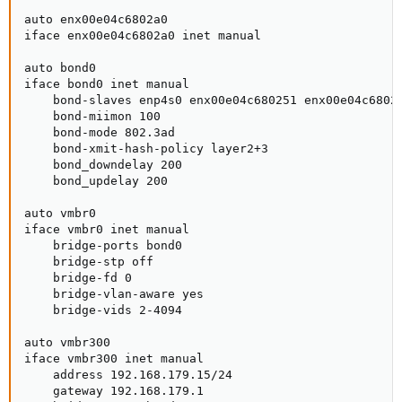
auto enx00e04c6802a0

iface enx00e04c6802a0 inet manual

auto bond0

iface bond0 inet manual

    bond-slaves enp4s0 enx00e04c680251 enx00e04c6802a
    bond-miimon 100

    bond-mode 802.3ad

    bond-xmit-hash-policy layer2+3

    bond_downdelay 200

    bond_updelay 200

auto vmbr0

iface vmbr0 inet manual

    bridge-ports bond0

    bridge-stp off

    bridge-fd 0

    bridge-vlan-aware yes

    bridge-vids 2-4094

auto vmbr300

iface vmbr300 inet manual

    address 192.168.179.15/24

    gateway 192.168.179.1
