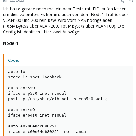
Jun 22, 2023
#3
Ich hatte gerade noch mal ein paar Tests mit FIO laufen lassen
um dies zu prüfen. Es kommt auch von dem Node1 Traffic über
VLAN100 und 200 rein bzw. wird vom NAS hochgeladen
(~65MByte/s über VLAN200, 169MByte/s über VLAN100). Die
Config ist identisch - hier zwei Auszüge:
Node-1:
Code:
auto lo

iface lo inet loopback

auto enp5s0

iface enp5s0 inet manual

post-up /usr/sbin/ethtool -s enp5s0 wol g

auto enp4s0

iface enp4s0 inet manual

auto enx00e04c680251

iface enx00e04c680251 inet manual
