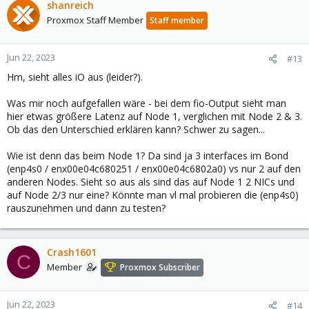
shanreich
Proxmox Staff Member
Staff member
Jun 22, 2023
#13
Hm, sieht alles iO aus (leider?).
Was mir noch aufgefallen wäre - bei dem fio-Output sieht man
hier etwas größere Latenz auf Node 1, verglichen mit Node 2 & 3.
Ob das den Unterschied erklären kann? Schwer zu sagen...
Wie ist denn das beim Node 1? Da sind ja 3 interfaces im Bond
(enp4s0 / enx00e04c680251 / enx00e04c6802a0) vs nur 2 auf den
anderen Nodes. Sieht so aus als sind das auf Node 1 2 NICs und
auf Node 2/3 nur eine? Könnte man vl mal probieren die (enp4s0)
rauszunehmen und dann zu testen?
Crash1601
C
Member
Proxmox Subscriber
Jun 22, 2023
#14