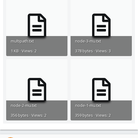
multipath.txt
node-3-mu.txt
1 KB · Views: 2
378 bytes · Views: 3
node-2-mu.txt
node-1-mu.txt
356 bytes · Views: 2
359 bytes · Views: 2