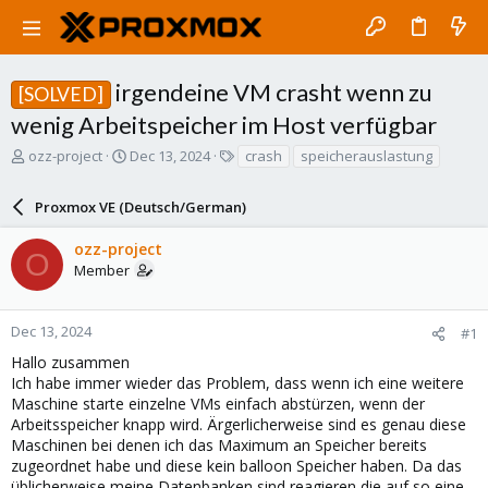
irgendeine VM crasht wenn zu
[SOLVED]
wenig Arbeitspeicher im Host verfügbar
T
S
T
ozz-project
Dec 13, 2024
crash
speicherauslastung
h
t
a
r
a
g
Proxmox VE (Deutsch/German)
e
r
s
a
t
ozz-project
d
d
O
Member
s
a
t
t
a
e
r
Dec 13, 2024
#1
t
Hallo zusammen
e
Ich habe immer wieder das Problem, dass wenn ich eine weitere
r
Maschine starte einzelne VMs einfach abstürzen, wenn der
Arbeitsspeicher knapp wird. Ärgerlicherweise sind es genau diese
Maschinen bei denen ich das Maximum an Speicher bereits
zugeordnet habe und diese kein balloon Speicher haben. Da das
üblicherweise meine Datenbanken sind reagieren die auf so eine