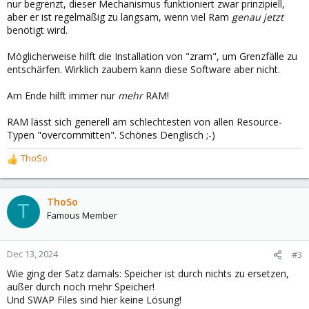
nur begrenzt, dieser Mechanismus funktioniert zwar prinzipiell,
aber er ist regelmäßig zu langsam, wenn viel Ram
genau jetzt
benötigt wird.
Möglicherweise hilft die Installation von "zram", um Grenzfälle zu
entschärfen. Wirklich zaubern kann diese Software aber nicht.
Am Ende hilft immer nur
mehr
RAM!
RAM lässt sich generell am schlechtesten von allen Resource-
Typen "overcommitten". Schönes Denglisch ;-)
ThoSo
R
e
a
c
ThoSo
T
t
Famous Member
i
o
n
Dec 13, 2024
#3
s
Wie ging der Satz damals: Speicher ist durch nichts zu ersetzen,
:
außer durch noch mehr Speicher!
Und SWAP Files sind hier keine Lösung!