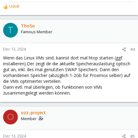
UdoB
R
e
a
c
ThoSo
T
t
Famous Member
i
o
n
Dec 13, 2024
#4
s
Wenn das Linux VMs sind, kannst dort mal htop starten (ggf.
:
installieren).Der zeigt dir die aktuelle Speicherauslastung optisch
gut an, inkl. des mal genutzten SWAP Speichers. Dann den
vorhandenen Speicher (abzüglich 1-2Gb für Proxmox selber) auf
die VMs optimierter verteilen.
Dann evtl. mal überlegen, ob Funktionen von VMs
zusammengelegt werden können.
ozz-project
O
Member
Dec 13, 2024
#5