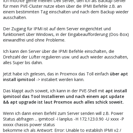
Ich möchte gerne meinen Dell Server, den ich als Backup-Server
für mein PVE-Cluster nutze eben über die IPMI Befehle z.B. an
einem bestimmten Tag einschalten und nach dem Backup wieder
ausschalten.
Der Zugang für IPMI ist auf dem Server eingerichtet und
funktioniert über Windows, in der Eingabeaufforderung (Dos-Box)
einwandfrei und ohne Probleme.
Ich kann den Server über die IPMI Befehle einschalten, die
Drehzahl der Lüfter regulieren usw. und auch wieder ausschalten,
alles Super bis dahin.
Jetzt habe ich gelesen, das in Proxmox das Toll einfach
über apt
install ipmitool
-> instaliert werden kann.
Das klappt auch soweit, ich kann in der PVE-Shell mit
apt install
ipmitool das Tool Installieren und nach einem apt update
&& apt upgrade ist laut Proxmox auch alles schick soweit.
Wenn ich dann einen Befehl zum Server senden will z.B. Power
Status abfragen ... ipmitool -I lanplus -H 172.123.0.90 -U xxxx -P
xxxxx chassis power status
bekomme ich als Antwort: Error: Unable to establish IPMI v2 /