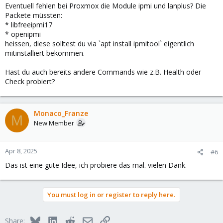
Eventuell fehlen bei Proxmox die Module ipmi und lanplus? Die
Packete müssten:
* libfreeipmi17
* openipmi
heissen, diese solltest du via `apt install ipmitool` eigentlich
mitinstalliert bekommen.
Hast du auch bereits andere Commands wie z.B. Health oder
Check probiert?
Monaco_Franze
M
New Member
Apr 8, 2025
#6
Das ist eine gute Idee, ich probiere das mal. vielen Dank.
You must log in or register to reply here.
Bluesky
LinkedIn
Reddit
Email
Link
Share: