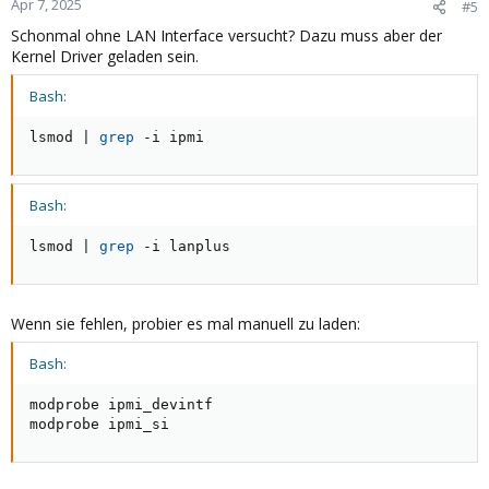
Apr 7, 2025
#5
Schonmal ohne LAN Interface versucht? Dazu muss aber der
Kernel Driver geladen sein.
Bash:
lsmod 
|
grep
 -i ipmi
Bash:
lsmod 
|
grep
 -i lanplus
Wenn sie fehlen, probier es mal manuell zu laden:
Bash:
modprobe ipmi_devintf

modprobe ipmi_si