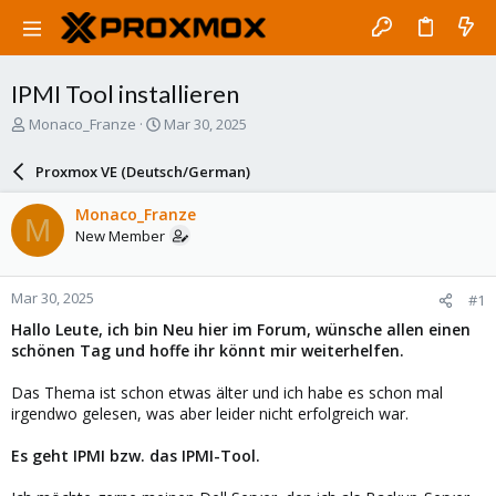
IPMI Tool installieren
T
S
Monaco_Franze
Mar 30, 2025
h
t
r
a
Proxmox VE (Deutsch/German)
e
r
a
t
Monaco_Franze
M
d
d
New Member
s
a
t
t
a
e
Mar 30, 2025
#1
r
t
Hallo Leute, ich bin Neu hier im Forum, wünsche allen einen
e
schönen Tag und hoffe ihr könnt mir weiterhelfen.
r
Das Thema ist schon etwas älter und ich habe es schon mal
irgendwo gelesen, was aber leider nicht erfolgreich war.
Es geht IPMI bzw. das IPMI-Tool.