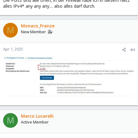
Die Ports sind alle offen, in der Firewall habe ich in diesem Netz
alles IPv4* any any any.... also alles darf durch.
Monaco_Franze
M
New Member
Apr 1, 2025
#4
Marco Lucarelli
M
Active Member