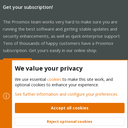
Get your subscription!
The Proxmox team works very hard to make sure you are
running the best software and getting stable updates and
security enhancements, as well as quick enterprise support.
Tens of thousands of happy customers have a Proxmox
subscription. Get yours easily in our online shop.
Buy now!
We value your privacy
We use essential
cookies
to make this site work, and
optional cookies to enhance your experience.
Cookies
Proxmox Support Forum - Light Mode
See further information and configure your preferences
Contact us
Terms and rules
Privacy policy
Help
Home
R
S
Accept all cookies
S
®
Community platform by XenForo
© 2010-2026 XenForo Ltd.
Reject optional cookies
Top
Bott