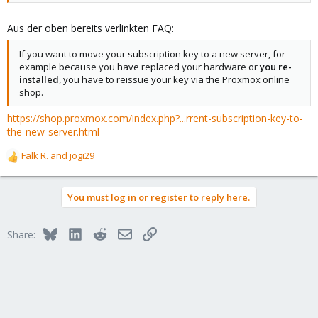
Aus der oben bereits verlinkten FAQ:
If you want to move your subscription key to a new server, for
example because you have replaced your hardware or
you re-
installed
,
you have to reissue your key via the Proxmox online
shop.
https://shop.proxmox.com/index.php?...rrent-subscription-key-to-
the-new-server.html
Falk R.
and
jogi29
R
e
a
You must log in or register to reply here.
c
t
i
Bluesky
LinkedIn
Reddit
Email
Link
Share:
o
n
s
: