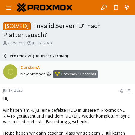
"Invalid Server ID" nach
[SOLVED]
Plattentausch?
T
S
CarstenA
Jul 17, 2023
h
t
r
a
Proxmox VE (Deutsch/German)
e
r
a
t
CarstenA
C
d
d
New Member
Proxmox Subscriber
s
a
t
t
a
e
Jul 17, 2023
#1
r
t
Hi,
e
r
wir haben am 4. Juli eine defekte HDD in unserem Proxmox VE
7.4-16 getauscht und nachdem MD/ZFS wieder komplett im sync
waren nicht mehr viel Beachtung geschenkt.
Heute haben wir dann gesehen, dass wir seit dem 5. Juli keinen