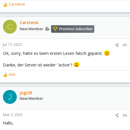
CarstenA
R
e
a
c
CarstenA
C
t
New Member
Proxmox Subscriber
i
o
n
Jul 17, 2023
#5
s
OK, sorry, hatte es beim ersten Lesen falsch geparst.
:
Danke, der Server ist wieder "active"!
tom
R
e
a
c
jogi29
J
t
New Member
i
o
n
Mar 3, 2025
#6
s
Hallo,
: