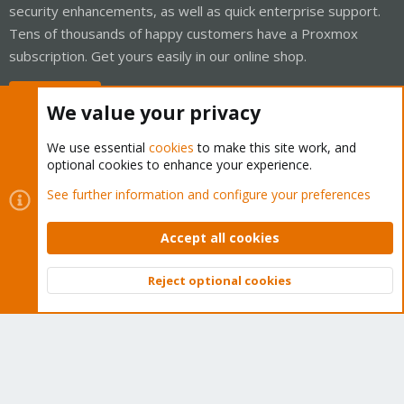
security enhancements, as well as quick enterprise support.
Tens of thousands of happy customers have a Proxmox
subscription. Get yours easily in our online shop.
Buy now!
We value your privacy
We use essential
cookies
to make this site work, and
optional cookies to enhance your experience.
Cookies
Proxmox Support Forum - Light Mode
See further information and configure your preferences
Contact us
Terms and rules
Privacy policy
Help
Home
R
S
Accept all cookies
S
®
Community platform by XenForo
© 2010-2026 XenForo Ltd.
Reject optional cookies
Top
Bott