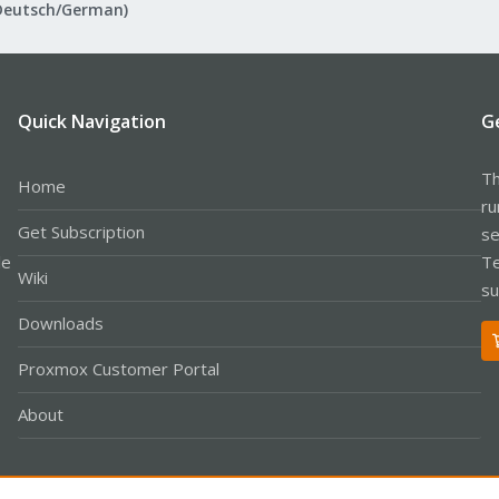
Deutsch/German)
Quick Navigation
G
Th
Home
ru
Get Subscription
se
le
Te
Wiki
su
Downloads
Proxmox Customer Portal
About