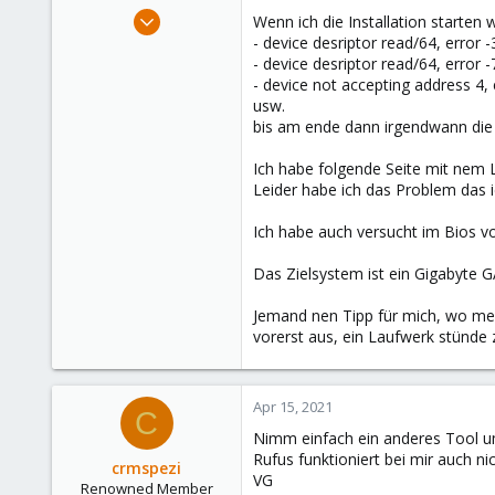
e
Apr 15, 2021
Wenn ich die Installation starten
r
2
- device desriptor read/64, error -
- device desriptor read/64, error -
0
- device not accepting address 4, 
21
usw.
44
bis am ende dann irgendwann di
Ich habe folgende Seite mit nem
Leider habe ich das Problem das 
Ich habe auch versucht im Bios v
Das Zielsystem ist ein Gigabyt
Jemand nen Tipp für mich, wo mei
vorerst aus, ein Laufwerk stünde
Apr 15, 2021
C
Nimm einfach ein anderes Tool um
Rufus funktioniert bei mir auch nic
crmspezi
VG
Renowned Member