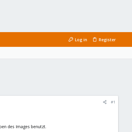
Log in
Register
#1
iben des Images benutzt.