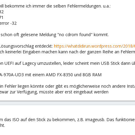
 will bekomme ich immer die selben Fehlermeldungen. u.a.:
32
71
error -32
e schon oft gelesene Meldung "no cdrom found" kommt.
 Lösungsvorschlag entdeckt:
https://whatdidirun.wordpress.com/2018
ich keinerlei Eingaben machen kann nach der ganzen Reihe an Fehlerme
on UEFI auf Lagecy umzustellen, leider scheint mein USB Stick dann
e GA-970A-UD3 mit einem AMD FX-8350 und 8GB RAM
n Fehler liegen könnte oder gibt es möglicherweise noch andere Inst
 zwar zur Verfügung, müsste aber erst eingebaut werden
 das ISO auf den Stick zu bekommen, z.B. imageusb. Das funktioniert
ht.