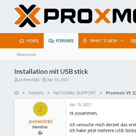
HOME
FORUMS
WHAT'S NEW
New posts
Installation mit USB stick
T
S
JochenSt82
Apr 15, 2021
h
t
r
a
Forums
NATIONAL SUPPORT
Proxmox VE (
e
r
a
t
Apr 15, 2021
d
d
J
s
a
Hi zusammen,
t
t
JochenSt82
a
e
Ich versuche mich derzeit das ers
Member
r
Ich habe jetzt mehrere USB Stick
t