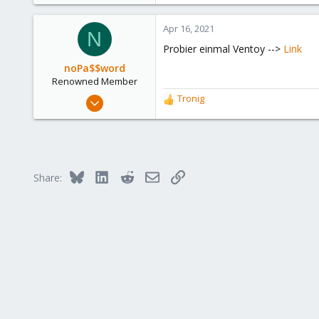
290
Germany
Apr 16, 2021
N
Probier einmal Ventoy -->
Link
noPa$$word
Renowned Member
Feb 12, 2010
Tronig
R
432
e
a
80
c
93
t
i
Bluesky
LinkedIn
Reddit
Email
Link
Share:
o
n
s
: