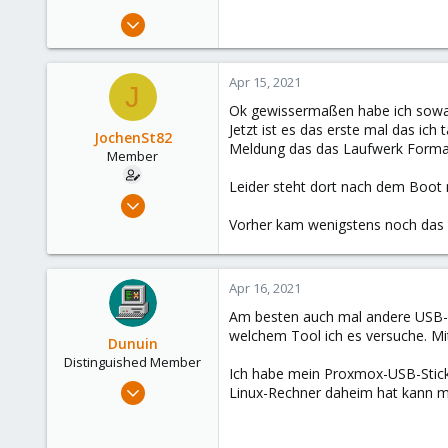
Sep 5, 2019
442
34
Apr 15, 2021
J
68
Ok gewissermaßen habe ich sowas w
46
Jetzt ist es das erste mal das ic
JochenSt82
Germany/Thueringen
Meldung das das Laufwerk Forma
Member
Leider steht dort nach dem Boot n
Apr 15, 2021
2
Vorher kam wenigstens noch das P
0
21
Apr 16, 2021
44
Am besten auch mal andere USB-S
welchem Tool ich es versuche. Mi
Dunuin
Distinguished Member
Ich habe mein Proxmox-USB-Stick 
Jun 30, 2020
Linux-Rechner daheim hat kann ma
14,795
4,874