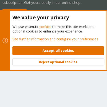
subscription. Get yours easily in our online shop.
Buy now!
We value your privacy
We use essential
cookies
to make this site work, and
optional cookies to enhance your experience.
Cookies
Proxmox Support Forum - Light Mode
See further information and configure your preferences
Contact us
Terms and rules
Privacy policy
Help
Home
R
S
Accept all cookies
S
®
Community platform by XenForo
© 2010-2026 XenForo Ltd.
Reject optional cookies
Top
Bott