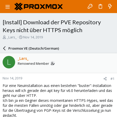
[Install] Download der PVE Repository
Keys nicht über HTTPS möglich
T
S
_Lars_
Nov 14, 2019
h
t
r
a
Proxmox VE (Deutsch/German)
e
r
a
t
_Lars_
L
d
d
Renowned Member
s
a
t
t
a
e
Nov 14, 2019
#1
r
t
Für eine Neuinstallation aus einen bestehen "buster"-Installation
e
heraus will ich gerade den apt key für v6.0 herunterladen und das
r
geht nur über HTTP.
Ich bin ja ein Gegner dieses momentanen HTTPS-Hypes, weil das
für die meisten Fällen unnötig oder gar hinderlich ist, aber gerade
für die Übertragung von PGP-Keys ist die Verschlüsselung ja nun
gedacht.