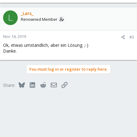
_Lars_
L
Renowned Member
Nov 14, 2019
#3
Ok, etwas umständlich, aber ein Lösung. ;-)
Danke.
You must log in or register to reply here.
Bluesky
LinkedIn
Reddit
Email
Link
Share: