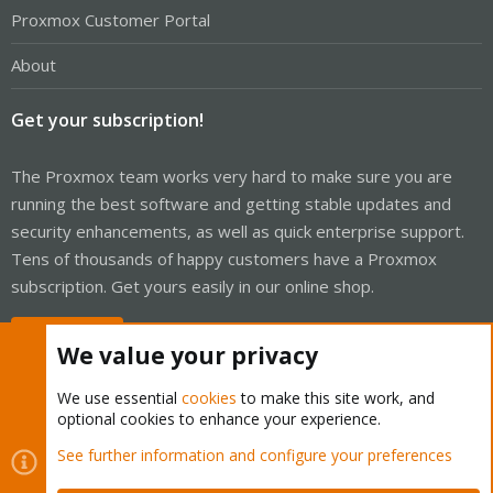
Proxmox Customer Portal
About
Get your subscription!
The Proxmox team works very hard to make sure you are
running the best software and getting stable updates and
security enhancements, as well as quick enterprise support.
Tens of thousands of happy customers have a Proxmox
subscription. Get yours easily in our online shop.
Buy now!
We value your privacy
We use essential
cookies
to make this site work, and
optional cookies to enhance your experience.
Cookies
Proxmox Support Forum - Light Mode
See further information and configure your preferences
Contact us
Terms and rules
Privacy policy
Help
Home
R