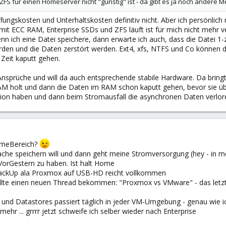
ZFS für einen Homeserver nicht "günstig" ist - da gibt es ja noch andere 
ffungskosten und Unterhaltskosten definitiv nicht. Aber ich persönli
 mit ECC RAM, Enterprise SSDs und ZFS läuft ist für mich nicht mehr 
n ich eine Datei speichere, dann erwarte ich auch, dass die Datei 1-
en und die Daten zerstört werden. Ext4, xfs, NTFS und Co können d
 Zeit kaputt gehen.
Ansprüche und will da auch entsprechende stabile Hardware. Da bring
AM holt und dann die Daten im RAM schon kaputt gehen, bevor sie ü
tion haben und dann beim Stromausfall die asynchronen Daten verlo
omeBereich?
he speichern will und dann geht meine Stromversorgung (hey - in me
rVorGestern zu haben. Ist halt Home
llBackUp ala Proxmox auf USB-HD reicht vollkommen
llte einen neuen Thread bekommen: "Proxmox vs VMware" - das letzte
nd Datastores passiert täglich in jeder VM-Umgebung - genau wie ich
ehr ... grrrr jetzt schweife ich selber wieder nach Enterprise