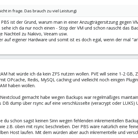
ht in frage. Das brauch zu viel Leistung)
der PBS ist der Grund, warum man in einer Anzugträgersitzung gegen
t sehe ich da nur noch einen - Stop der VM und schon rauscht das Ba
ge Nachteil zu Nakivo, Veeam usw.
r auf eigener Hardware und somit ist es doch egal, wenn der mal "arbei
 hat würde ich da kein ZFS nutzen wollen. PVE will seine 1-2 GB, ZF
mit OPcache, Redis, MySQL caching und vielleicht noch einigen Plug
AM haben wollen.
t Nextcloud gemacht habe wegen Backups war regelmäßiges maintai
 DB dump über rsync auf eine verschlüsselte (veracrypt oder LUKS)
u schon sagst keinen Sinn wegen fehlenden inkrementellen Backups b
wie z.B. oben mit rsync beschrieben. Der PBS wäre natürlich eine fe
elben Host laufen. Mit dem würden aber auch inkrementelle und versch