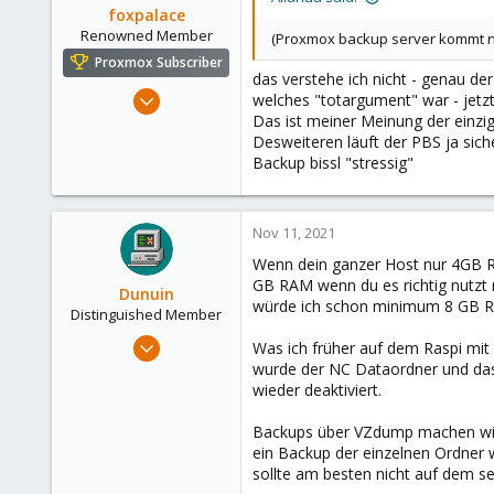
foxpalace
Renowned Member
(Proxmox backup server kommt nic
Proxmox Subscriber
das verstehe ich nicht - genau 
Sep 9, 2016
welches "totargument" war - jetz
Das ist meiner Meinung der einzi
119
Desweiteren läuft der PBS ja siche
7
Backup bissl "stressig"
83
www.linuxfox.de
Nov 11, 2021
Wenn dein ganzer Host nur 4GB RAM
GB RAM wenn du es richtig nutzt 
Dunuin
würde ich schon minimum 8 GB R
Distinguished Member
Jun 30, 2020
Was ich früher auf dem Raspi mi
14,795
wurde der NC Dataordner und das
wieder deaktiviert.
4,874
290
Backups über VZdump machen wie d
Germany
ein Backup der einzelnen Ordner 
sollte am besten nicht auf dem s