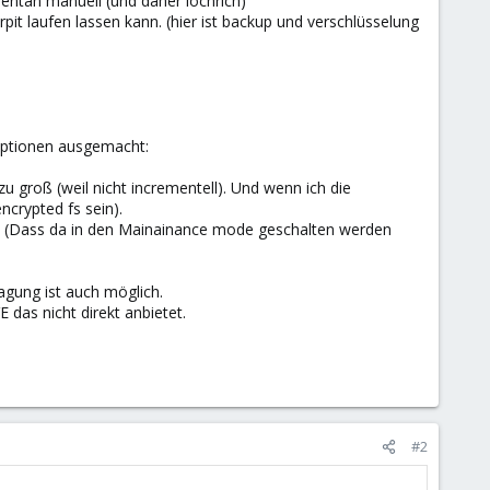
mentan manuell (und daher löchrich)
it laufen lassen kann. (hier ist backup und verschlüsselung
 optionen ausgemacht:
zu groß (weil nicht incrementell). Und wenn ich die
ncrypted fs sein).
beta. (Dass da in den Mainainance mode geschalten werden
ragung ist auch möglich.
 das nicht direkt anbietet.
#2