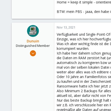
Home = keep it simple - orientiere 
83
www.linuxfox.de
BTW: mein PBS - jaaa, den habe 
Nov 13, 2021
Verfügbarkeit und Single-Point-Of-
Einzige, was ich hier hochverfüg
Dunuin
Was ich aber wichtig finde ist die
Distinguished Member
korrumpiert wurden.
Jun 30, 2020
Ich habe hier daheim schon genu
14,795
die Daten im RAM zerstört hat (
automatisch zu korrigieren bzw u
4,874
mal von der selben lokalen Datei
290
weiter aber alles was ich editiere 
Germany
Oder 10 Jahre an Familienfotos s
zu kaufen und in der Zwischenze
Ransomware hatte ich hier jetzt 
Also Minimum 2 Backups für alles s
aktuell ist, aber dafür nicht von
Nur das beste Backup bringt halt 
wir z.B. ich verschlüssele hier e
regelmäßig alle Daten auf ungewoll