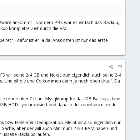
 VMware ankommt - vor dem PBS war es einfach das Backup,
ckup komplette Zeit durch die VM.
tet" - dafür ist er ja da. Ansonsten ist nur das erste
#3
S will seine 2-4 GB und Nextcloud eigentlich auch seine 2-4
ins. Und pihole und Co kommen dann ja noch oben drauf. Da
nce mode über CLI an, Mysqldump für das DB Backup, dann
 USB HDD synchronisiert und danach der maintaince mode
zw fehlender Deduplikation. Bleibt dir also eigentlich nur
ine Sache, aber der will auch Minimum 2 GB RAM haben und
lüsselte Backups laufen.