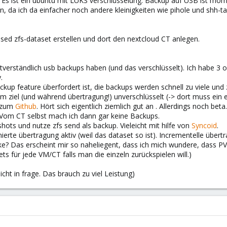
d. Es ist ein ubuntu mit LUKS verschlüsselung. Backup auf USB ist mo
da ich da einfacher noch andere kleinigkeiten wie pihole und shh-tarp
ed zfs-dataset erstellen und dort den nextcloud CT anlegen.
stverständlich usb backups haben (und das verschlüsselt). Ich habe 3
.
kup feature überfordert ist, die backups werden schnell zu viele und 
m ziel (und während übertragung!) unverschlüsselt (-> dort muss ein e
 zum
Github
. Hört sich eigentlich ziemlich gut an . Allerdings noch 
. Vom CT selbst mach ich dann gar keine Backups.
shots und nutze zfs send als backup. Vieleicht mit hilfe von
Syncoid
.
erte übertragung aktiv (weil das dataset so ist). Incrementelle übert
cke? Das erscheint mir so naheliegent, dass ich mich wundere, dass PVE
ts für jede VM/CT falls man die einzeln zurückspielen will.)
ht in frage. Das brauch zu viel Leistung)