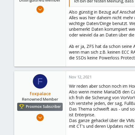
Distinguished Member
Ich bin der festen Meinung, dass 
Jun 30, 2020
Also günstig in Bezug auf Anscha
14,795
Alles was hier daheim nicht mehr
4,874
wichtige Daten/Dinge benutzt. Wen
unbemerkt Daten korrumpiert werd
290
oder wieviel da an Daten über die
Germany
Ab er ja, ZFS hat da schon seine 
wenn man sich z.B. keinen ECC R
die SSDs keine Powerloss Protec
Nov 12, 2021
F
Wir reden aber schon noch im H
Also wenn meine MariaDB den Cac
foxpalace
ich froh die Sicherung von VorVo
Renowned Member
Ich verstehe jeden, der sag, Fu
Proxmox Subscriber
Das Thema schweift aus - und so
ist Enterprise.
Sep 9, 2016
Das ganze gehackel über die VMs u
119
mit CT's und deren Updates nicht m
7