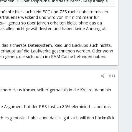
Methoden. ZFS hat ansprüche und das zurecht - Keep it simple
ch möchte hier auch kein ECC und ZFS mehr daheim missen.
vertrauenserweckend und wird von mir nicht mehr für
zu-1 genau so über Jahren erhalten bleibt ohne das da
as alles nicht gewährleisten und haben keine Ahnung ob
t das sicherste Dateisystem, Raid und Backups auch nichts,
berhaupt auf die Laufwerke geschrieben werden. Oder wenn
ren gehen, die sich noch im RAM Cache befunden haben.
#11
inem Haus immer selber gemacht) in die Krütze, dann bin
 Argument hat der PBS fast zu 85% eleminiert - aber das
 es gepostet habe - und das ist gut - ich will den häckmäck