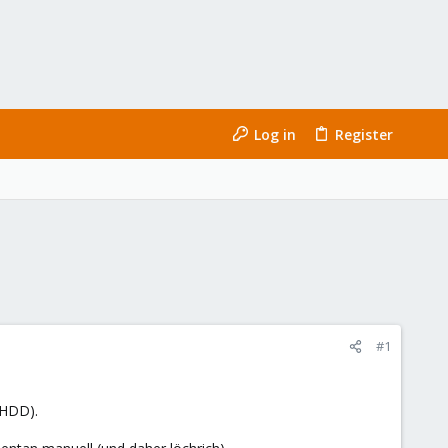
Log in
Register
#1
 HDD).