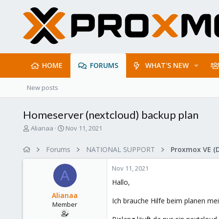
HOME
FORUMS
WHAT'S NEW
New posts
Homeserver (nextcloud) backup plan
T
S
Alianaa
Nov 11, 2021
h
t
r
a
Forums
NATIONAL SUPPORT
Proxmox VE (
e
r
a
t
Nov 11, 2021
d
d
A
s
a
Hallo,
t
t
Alianaa
a
e
Ich brauche Hilfe beim planen m
Member
r
t