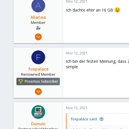
Nov 12, 2021
A
Ich dachte eher an 16 GB
Alianaa
Member
Nov 11, 2021
13
2
Nov 12, 2021
F
8
Ich bin der festen Meinung, dass 
27
simple
foxpalace
Renowned Member
Proxmox Subscriber
Sep 9, 2016
119
7
Nov 12, 2021
83
www.linuxfox.de
foxpalace said:
Dunuin