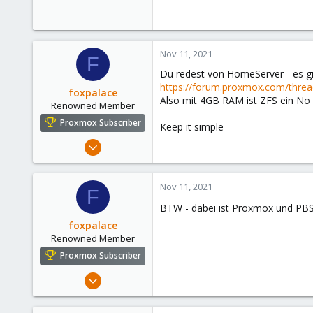
Nov 11, 2021
F
Du redest von HomeServer - es g
https://forum.proxmox.com/threa
foxpalace
Also mit 4GB RAM ist ZFS ein No 
Renowned Member
Proxmox Subscriber
Keep it simple
Sep 9, 2016
119
7
Nov 11, 2021
F
83
BTW - dabei ist Proxmox und P
www.linuxfox.de
foxpalace
Renowned Member
Proxmox Subscriber
Sep 9, 2016
119
7