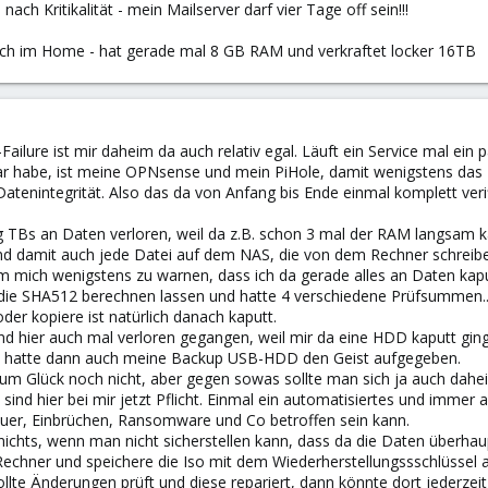
nach Kritikalität - mein Mailserver darf vier Tage off sein!!!
ich im Home - hat gerade mal 8 GB RAM und verkraftet locker 16TB
Failure ist mir daheim da auch relativ egal. Läuft ein Service mal ein
bar habe, ist meine OPNsense und mein PiHole, damit wenigstens das 
 Datenintegrität. Also das da von Anfang bis Ende einmal komplett veri
g TBs an Daten verloren, weil da z.B. schon 3 mal der RAM langsam
und damit auch jede Datei auf dem NAS, die von dem Rechner schreib
m mich wenigstens zu warnen, dass ich da gerade alles an Daten kapu
 die SHA512 berechnen lassen und hatte 4 verschiedene Prüfsummen....
oder kopiere ist natürlich danach kaputt.
ind hier auch mal verloren gegangen, weil mir da eine HDD kaputt g
it hatte dann auch meine Backup USB-HDD den Geist aufgegeben.
zum Glück noch nicht, aber gegen sowas sollte man sich ja auch dahe
ind hier bei mir jetzt Pflicht. Einmal ein automatisiertes und immer 
 Feuer, Einbrüchen, Ransomware und Co betroffen sein kann.
nichts, wenn man nicht sicherstellen kann, dass da die Daten überhau
in Rechner und speichere die Iso mit dem Wiederherstellungssschlüsse
te Änderungen prüft und diese repariert, dann könnte dort jederzeit ei