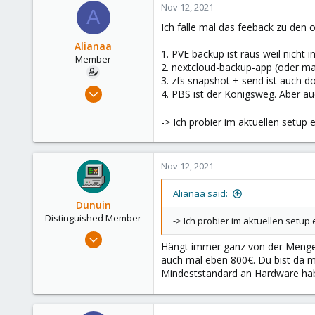
Nov 12, 2021
A
83
Ich falle mal das feeback zu den
www.linuxfox.de
Alianaa
1. PVE backup ist raus weil nicht 
Member
2. nextcloud-backup-app (oder ma
3. zfs snapshot + send ist auch d
Nov 11, 2021
4. PBS ist der Königsweg. Aber au
13
-> Ich probier im aktuellen setup 
2
8
27
Nov 12, 2021
Alianaa said:
Dunuin
Distinguished Member
-> Ich probier im aktuellen setup
Jun 30, 2020
Hängt immer ganz von der Menge 
14,795
auch mal eben 800€. Du bist da 
4,874
Mindeststandard an Hardware ha
290
Germany