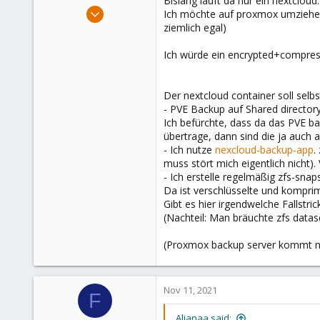
Bislang läuft da nur ein nextclou
e
Nov 11, 2021
Ich möchte auf proxmox umziehen, 
r
13
ziemlich egal)
2
Ich würde ein encrypted+compress
8
27
Der nextcloud container soll selb
- PVE Backup auf Shared directory
Ich befürchte, dass da das PVE bac
übertrage, dann sind die ja auch a
- Ich nutze
nexcloud-backup-app
.
muss stört mich eigentlich nicht)
- Ich erstelle regelmäßig zfs-snap
Da ist verschlüsselte und komprimi
Gibt es hier irgendwelche Fallstri
(Nachteil: Man bräuchte zfs datase
(Proxmox backup server kommt nic
Nov 11, 2021
F
Alianaa said: