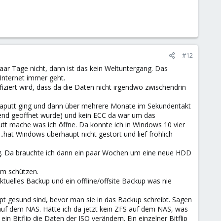
#12
 paar Tage nicht, dann ist das kein Weltuntergang. Das
Internet immer geht.
fiziert wird, dass da die Daten nicht irgendwo zwischendrin
 kaputt ging und dann über mehrere Monate im Sekundentakt
end geöffnet wurde) und kein ECC da war um das
tt mache was ich öffne. Da konnte ich in Windows 10 vier
hat Windows überhaupt nicht gestört und lief fröhlich
ing. Da brauchte ich dann ein paar Wochen um eine neue HDD
im schützen.
aktuelles Backup und ein offline/offsite Backup was nie
pt gesund sind, bevor man sie in das Backup schreibt. Sagen
l auf dem NAS. Hätte ich da jetzt kein ZFS auf dem NAS, was
n Bitflip die Daten der ISO verändern. Ein einzelner Bitflip