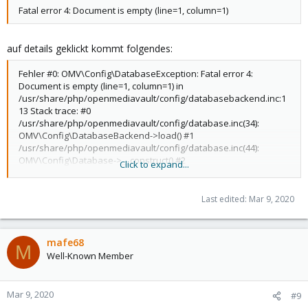
Fatal error 4: Document is empty (line=1, column=1)
auf details geklickt kommt folgendes:
Fehler #0: OMV\Config\DatabaseException: Fatal error 4:
Document is empty (line=1, column=1) in
/usr/share/php/openmediavault/config/databasebackend.inc:1
13 Stack trace: #0
/usr/share/php/openmediavault/config/database.inc(34):
OMV\Config\DatabaseBackend->load() #1
/usr/share/php/openmediavault/config/database.inc(44):
OMV\Config\Database->__construct() #2
Click to expand...
/usr/share/openmediavault/engined/rpc/filesystemmgmt.inc(13
9): OMV\Config\Database::getInstance() #3
/usr/share/php/openmediavault/rpc/serviceabstract.inc(635):
Last edited:
Mar 9, 2020
Engined\Rpc\OMVRpcServiceFileSystemMgmt->Engined\Rpc\
{closure}() #4
/usr/share/openmediavault/engined/rpc/filesystemmgmt.inc(17
mafe68
4): OMV\Rpc\ServiceAbstract->asyncProc(Object(Closure)) #5
M
Well-Known Member
[internal function]: Engined\Rpc\OMVRpcServiceFileSystemMgmt-
>enumerateFilesystems(NULL, Array) #6
/usr/share/php/openmediavault/rpc/serviceabstract.inc(123):
Mar 9, 2020
#9
call_user_func_array(Array, Array) #7