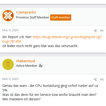
e
a
c
t.lamprecht
t
Proxmox Staff Member
Staff member
i
o
n
Mar 9, 2020
#5
s
Ein Report z.B. hier:
https://bugs.debian.org/cgi-bin/bugreport.cgi?
:
bug=781456
Ist leider noch nicht ganz klar was das verursacht..
thebermud
T
Active Member
Mar 9, 2020
#6
Genau das wars....die CPU Auslastung ging sofort runter auf ca
5%.
Was ist das denn für ein Service bzw wofür braucht man den?
Wie maskiere ich diesen?