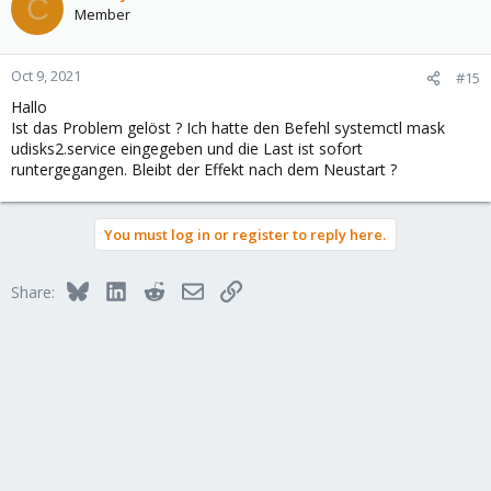
C
Member
Oct 9, 2021
#15
Hallo
Ist das Problem gelöst ? Ich hatte den Befehl systemctl mask
udisks2.service eingegeben und die Last ist sofort
runtergegangen. Bleibt der Effekt nach dem Neustart ?
You must log in or register to reply here.
Bluesky
LinkedIn
Reddit
Email
Link
Share: