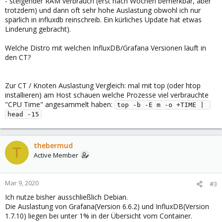
- steigender RAM verbrauch (erst nach Wochen bemerkbar, aber
trotzdem) und dann oft sehr hohe Auslastung obwohl ich nur
spärlich in influxdb reinschreib. Ein kürliches Update hat etwas
Linderung gebracht).
Welche Distro mit welchen InfluxDB/Grafana Versionen läuft in
den CT?
Zur CT / Knoten Auslastung Vergleich: mal mit top (oder htop
installieren) am Host schauen welche Prozesse viel verbrauchte
"CPU Time" angesammelt haben:
top -b -E m -o +TIME | 
head -15
thebermud
T
Active Member
Mar 9, 2020
#3
Ich nutze bisher ausschließlich Debian.
Die Auslastung von Grafana(Version 6.6.2) und InfluxDB(Version
1.7.10) liegen bei unter 1% in der Übersicht vom Container.