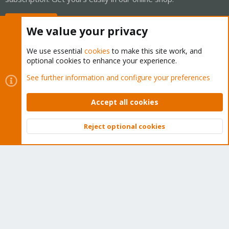
Buy now!
We value your privacy
We use essential
cookies
to make this site work, and
optional cookies to enhance your experience.
Cookies
Proxmox Support Forum - Light Mode
See further information and configure your preferences
Contact us
Terms and rules
Privacy policy
Help
Home
R
S
Accept all cookies
S
®
Community platform by XenForo
© 2010-2026 XenForo Ltd.
Reject optional cookies
Top
Bott