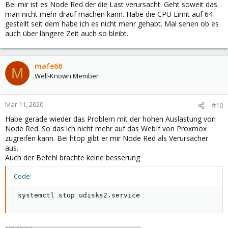
/usr/share/openmediavault/engined/rpc/filesystemmgmt.inc(32
Bei mir ist es Node Red der die Last verursacht. Geht soweit das
2): OMV\Rpc\ServiceAbstract->callMethod('enumerateFilesy...',
man nicht mehr drauf machen kann. Habe die CPU Limit auf 64
NULL, Array) #8 [internal function]:
gestellt seit dem habe ich es nicht mehr gehabt. Mal sehen ob es
Engined\Rpc\OMVRpcServiceFileSystemMgmt->getList(Array,
auch über längere Zeit auch so bleibt.
Array) #9
/usr/share/php/openmediavault/rpc/serviceabstract.inc(123):
call_user_func_array(Array, Array) #10
/usr/share/php/openmediavault/rpc/serviceabstract.inc(149):
mafe68
M
OMV\Rpc\ServiceAbstract->callMethod('getList', Array, Array) #11
Well-Known Member
/usr/share/php/openmediavault/rpc/serviceabstract.inc(588):
OMV\Rpc\ServiceAbstract->OMV\Rpc\{closure}
('/tmp/bgstatusUz...', '/tmp/bgoutputmN...') #12
Mar 11, 2020
#10
/usr/share/php/openmediavault/rpc/serviceabstract.inc(159):
Habe gerade wieder das Problem mit der hohen Auslastung von
OMV\Rpc\ServiceAbstract->execBgProc(Object(Closure)) #13
Node Red. So das ich nicht mehr auf das WebIf von Proxmox
/usr/share/openmediavault/engined/rpc/filesystemmgmt.inc(47
zugreifen kann. Bei htop gibt er mir Node Red als Verursacher
1): OMV\Rpc\ServiceAbstract->callMethodBg('getList', Array,
Array) #14 [internal function]:
aus.
Engined\Rpc\OMVRpcServiceFileSystemMgmt->getListBg(Array,
Auch der Befehl brachte keine besserung
Array) #15
/usr/share/php/openmediavault/rpc/serviceabstract.inc(123):
Code:
call_user_func_array(Array, Array) #16
/usr/share/php/openmediavault/rpc/rpc.inc(86):
 systemctl stop udisks2.service
OMV\Rpc\ServiceAbstract->callMethod('getListBg', Array, Array)
#17 /usr/sbin/omv-engined(537):
OMV\Rpc\Rpc::call('FileSystemMgmt', 'getListBg', Array, Array, 1)