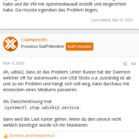
habe und die VM mit openmediavault erstellt und eingerichtet
habe. Da müsste irgendwo das Problem liegen,
Last edited:
Mar 9, 2020
t.lamprecht
Proxmox Staff Member
Staff member
Mar 9, 2020
#4
Ah, udisk2, dass ist das Problem. Unter Buster hat der Daemon
welcher oft für automounts von USB Sticks o.ä. zuständig ist ab
und zu ein Problem und hängt sich voll weg, kann durchaus mit
einstecken eines Mediums passieren.
Als Zwischenlösung mal:
systemctl stop udisks2.service
dann wird die Last runter gehen. Wenn du den service nicht
wirklich benötigst würde ich ihn Maskieren.
Dominic
and
thebermud
R