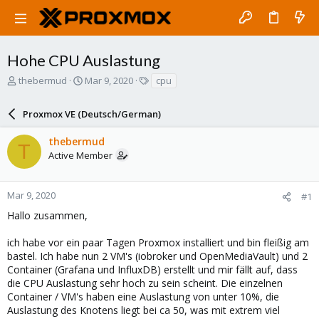
Hohe CPU Auslastung
T
S
T
thebermud
Mar 9, 2020
cpu
h
t
a
r
a
g
Proxmox VE (Deutsch/German)
e
r
s
a
t
thebermud
d
d
T
Active Member
s
a
t
t
a
e
r
Mar 9, 2020
#1
t
Hallo zusammen,
e
r
ich habe vor ein paar Tagen Proxmox installiert und bin fleißig am
bastel. Ich habe nun 2 VM's (iobroker und OpenMediaVault) und 2
Container (Grafana und InfluxDB) erstellt und mir fällt auf, dass
die CPU Auslastung sehr hoch zu sein scheint. Die einzelnen
Container / VM's haben eine Auslastung von unter 10%, die
Auslastung des Knotens liegt bei ca 50, was mit extrem viel