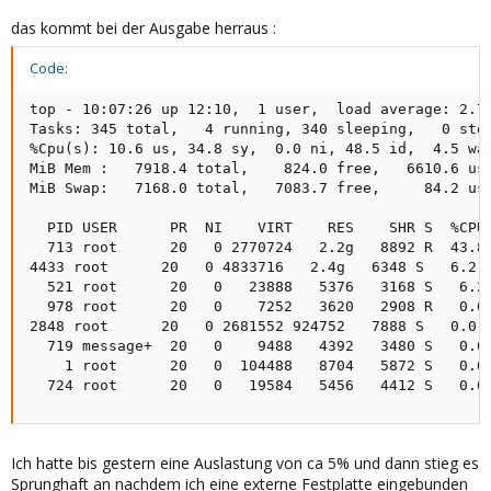
das kommt bei der Ausgabe herraus :
Code:
top - 10:07:26 up 12:10,  1 user,  load average: 2.70
Tasks: 345 total,   4 running, 340 sleeping,   0 stop
%Cpu(s): 10.6 us, 34.8 sy,  0.0 ni, 48.5 id,  4.5 wa,
MiB Mem :   7918.4 total,    824.0 free,   6610.6 use
MiB Swap:   7168.0 total,   7083.7 free,     84.2 use
  PID USER      PR  NI    VIRT    RES    SHR S  %CPU 
  713 root      20   0 2770724   2.2g   8892 R  43.8 
4433 root      20   0 4833716   2.4g   6348 S   6.2  
  521 root      20   0   23888   5376   3168 S   6.2 
  978 root      20   0    7252   3620   2908 R   0.0 
2848 root      20   0 2681552 924752   7888 S   0.0  
  719 message+  20   0    9488   4392   3480 S   0.0 
    1 root      20   0  104488   8704   5872 S   0.0 
  724 root      20   0   19584   5456   4412 S   0.0
Ich hatte bis gestern eine Auslastung von ca 5% und dann stieg es
Sprunghaft an nachdem ich eine externe Festplatte eingebunden