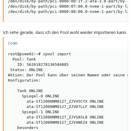
/dev/disk/by-path/pci-0000:00:1f.2-ata-3.0-part/by-la
/dev/disk/by-path/pci-0000:07:00.0-nvme-1-part/by-lab
/dev/disk/by-path/pci-0000:08:00.0-nvme-1-part/by-la
Ich sehe gerade, dass ich den Pool wohl wieder importieren kann.
Code:
root@psme02:~# zpool import

  Pool: Tank

    ID: 562618278136584885

 Status: ONLINE

Aktion: Der Pool kann über seinen Namen oder seine nu
Konfiguration:

    Tank ONLINE

      Spiegel-0 ONLINE

        ata-ST12000NM0127_ZJV45CYX ONLINE

        ata-ST12000NM0127_ZJV07LLF ONLINE

      Spiegel-1 ONLINE

        ata-ST12000NM0127_ZJV5ASL8 ONLINE

        ata-ST12000NM0127_ZJV4NEZ4 ONLINE

    besonders
