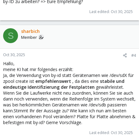
by-ID zu arbeiten? => Eure Empfehlung?
Last edited:
Oct 30, 2025
sharbich
S
Member
Oct 30, 2025
#4
Hallo,
meine KI hat mir folgendes erzählt:
Ja, die Verwendung von by-id statt Gerätenamen wie /dev/sdX für
zpool create ist
empfehlenswert
, da dies eine
stabile und
eindeutige Identifizierung der Festplatten
gewährleistet.
Wenn Sie die Laufwerke nicht neu zuordnen, können Sie sie auch
dann noch verwenden, wenn die Reihenfolge im System wechselt,
was bei herkömmlichen Gerätenamen wie /dev/sdb passieren
kann.Stimmt Ihr der Aussage zu? Wie kann ich nun am besten
einen vorhandenen Pool verändern? Platte für Platte abnehmen &
befestigen mit by-id? Gerne Vorschläge.
Last edited:
Oct 30, 2025