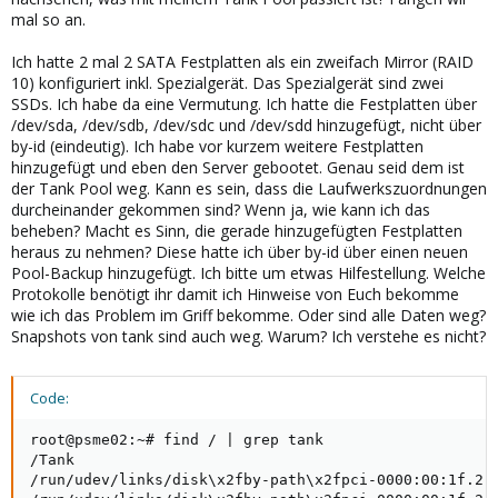
mal so an.
Ich hatte 2 mal 2 SATA Festplatten als ein zweifach Mirror (RAID
10) konfiguriert inkl. Spezialgerät. Das Spezialgerät sind zwei
SSDs. Ich habe da eine Vermutung. Ich hatte die Festplatten über
/dev/sda, /dev/sdb, /dev/sdc und /dev/sdd hinzugefügt, nicht über
by-id (eindeutig). Ich habe vor kurzem weitere Festplatten
hinzugefügt und eben den Server gebootet. Genau seid dem ist
der Tank Pool weg. Kann es sein, dass die Laufwerkszuordnungen
durcheinander gekommen sind? Wenn ja, wie kann ich das
beheben? Macht es Sinn, die gerade hinzugefügten Festplatten
heraus zu nehmen? Diese hatte ich über by-id über einen neuen
Pool-Backup hinzugefügt. Ich bitte um etwas Hilfestellung. Welche
Protokolle benötigt ihr damit ich Hinweise von Euch bekomme
wie ich das Problem im Griff bekomme. Oder sind alle Daten weg?
Snapshots von tank sind auch weg. Warum? Ich verstehe es nicht?
Code:
root@psme02:~# find / | grep tank

/Tank

/run/udev/links/disk\x2fby-path\x2fpci-0000:00:1f.2-a