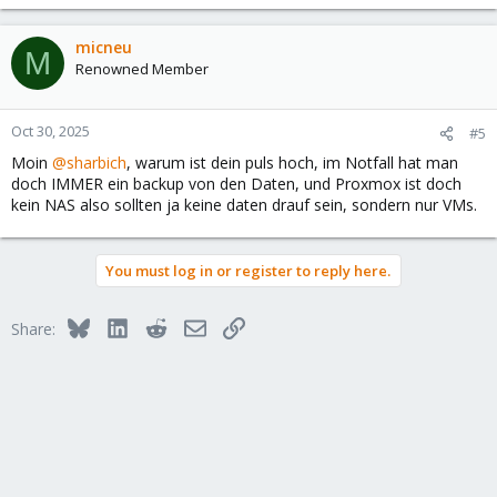
micneu
M
Renowned Member
Oct 30, 2025
#5
Moin
@sharbich
, warum ist dein puls hoch, im Notfall hat man
doch IMMER ein backup von den Daten, und Proxmox ist doch
kein NAS also sollten ja keine daten drauf sein, sondern nur VMs.
You must log in or register to reply here.
Bluesky
LinkedIn
Reddit
Email
Link
Share: