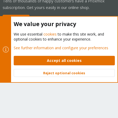
Tens of thousands of happy customers have a Proxmox
subscription. Get yours easily in our online shop.
Buy now!
We value your privacy
We use essential
cookies
to make this site work, and
optional cookies to enhance your experience.
Cookies
Proxmox Support Forum - Light Mode
See further information and configure your preferences
Contact us
Terms and rules
Privacy policy
Help
Home
R
S
Accept all cookies
S
®
Community platform by XenForo
© 2010-2026 XenForo Ltd.
Reject optional cookies
Top
Bott