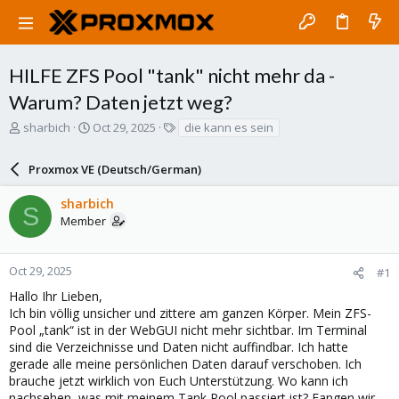
HILFE ZFS Pool "tank" nicht mehr da -
Warum? Daten jetzt weg?
T
S
T
sharbich
Oct 29, 2025
die kann es sein
h
t
a
r
a
g
Proxmox VE (Deutsch/German)
e
r
s
a
t
sharbich
d
d
S
Member
s
a
t
t
a
e
r
Oct 29, 2025
#1
t
Hallo Ihr Lieben,
e
Ich bin völlig unsicher und zittere am ganzen Körper. Mein ZFS-
r
Pool „tank“ ist in der WebGUI nicht mehr sichtbar. Im Terminal
sind die Verzeichnisse und Daten nicht auffindbar. Ich hatte
gerade alle meine persönlichen Daten darauf verschoben. Ich
brauche jetzt wirklich von Euch Unterstützung. Wo kann ich
nachsehen, was mit meinem Tank Pool passiert ist? Fangen wir