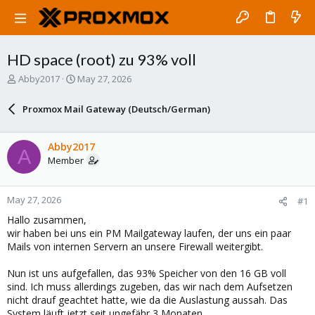
HD space (root) zu 93% voll
T
S
Abby2017
May 27, 2026
h
t
r
a
Proxmox Mail Gateway (Deutsch/German)
e
r
a
t
d
d
Abby2017
A
s
a
Member
t
t
a
e
r
May 27, 2026
#1
t
e
Hallo zusammen,
r
wir haben bei uns ein PM Mailgateway laufen, der uns ein paar
Mails von internen Servern an unsere Firewall weitergibt.
Nun ist uns aufgefallen, das 93% Speicher von den 16 GB voll
sind. Ich muss allerdings zugeben, das wir nach dem Aufsetzen
nicht drauf geachtet hatte, wie da die Auslastung aussah. Das
System läuft jetzt seit ungefähr 3 Monaten.