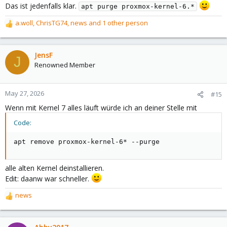
Das ist jedenfalls klar.
apt purge proxmox-kernel-6.*
a.woll
,
ChrisTG74
,
news
and 1 other person
R
e
a
c
JensF
J
t
Renowned Member
i
o
n
May 27, 2026
#15
s
Wenn mit Kernel 7 alles läuft würde ich an deiner Stelle mit
:
Code:
apt remove proxmox-kernel-6* --purge
alle alten Kernel deinstallieren.
Edit: daanw war schneller.
news
R
e
a
c