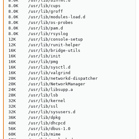
8.0K    /usr/lib/binfmt.d

8.0K    /usr/lib/cups

8.0K    /usr/lib/groff

8.0K    /usr/lib/modules-load.d

8.0K    /usr/lib/os-probes

8.0K    /usr/lib/pam.d

8.0K    /usr/lib/rsyslog

12K     /usr/lib/console-setup

12K     /usr/lib/runit-helper

16K     /usr/lib/bridge-utils

16K     /usr/lib/init

16K     /usr/lib/pmg

16K     /usr/lib/sysctl.d

16K     /usr/lib/valgrind

20K     /usr/lib/networkd-dispatcher

20K     /usr/lib/NetworkManager

24K     /usr/lib/libsupp.a

28K     /usr/lib/lsb

32K     /usr/lib/kernel

32K     /usr/lib/ssl

32K     /usr/lib/sysusers.d

36K     /usr/lib/dpkg

40K     /usr/lib/dhcpcd

56K     /usr/lib/dbus-1.0

60K     /usr/lib/mime
