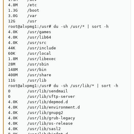
4.8M    /etc

1.3G    /boot

3.0G    /var

12G     /usr

root@alvpmg1:/usr# du -sh /usr/* | sort -h

4.0K    /usr/games

4.0K    /usr/lib64

4.0K    /usr/src

44K     /usr/include

60K     /usr/local

1.8M    /usr/libexec

28M     /usr/sbin

148M    /usr/bin

400M    /usr/share

11G     /usr/lib

root@alvpmg1:/usr# du -sh /usr/lib/* | sort -h

0       /usr/lib/sendmail

0       /usr/lib/sftp-server

4.0K    /usr/lib/depmod.d

4.0K    /usr/lib/environment.d

4.0K    /usr/lib/gnupg2

4.0K    /usr/lib/grub-legacy

4.0K    /usr/lib/os-release

4.0K    /usr/lib/sasl2
