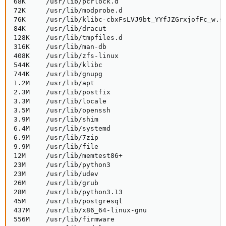
68K     /usr/lib/pcrlock.d

72K     /usr/lib/modprobe.d

76K     /usr/lib/klibc-cbxFsLVJ9bt_YYfJZGrxjofFc_w.so
84K     /usr/lib/dracut

128K    /usr/lib/tmpfiles.d

316K    /usr/lib/man-db

408K    /usr/lib/zfs-linux

544K    /usr/lib/klibc

744K    /usr/lib/gnupg

1.2M    /usr/lib/apt

2.3M    /usr/lib/postfix

3.3M    /usr/lib/locale

3.5M    /usr/lib/openssh

3.9M    /usr/lib/shim

6.4M    /usr/lib/systemd

6.9M    /usr/lib/7zip

9.9M    /usr/lib/file

12M     /usr/lib/memtest86+

23M     /usr/lib/python3

23M     /usr/lib/udev

26M     /usr/lib/grub

28M     /usr/lib/python3.13

45M     /usr/lib/postgresql

437M    /usr/lib/x86_64-linux-gnu

556M    /usr/lib/firmware
