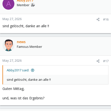
Abby2017
A
t
Member
i
o
n
May 27, 2026
#16
s
sind gelöscht, danke an alle !!
:
news
Famous Member
May 27, 2026
#17
Abby2017 said:
sind gelöscht, danke an alle !!
Guten Mittag,
und, was ist das Ergebnis?