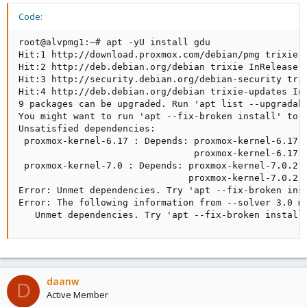
Code:
root@alvpmg1:~# apt -yU install gdu

Hit:1 http://download.proxmox.com/debian/pmg trixie I
Hit:2 http://deb.debian.org/debian trixie InRelease

Hit:3 http://security.debian.org/debian-security trix
Hit:4 http://deb.debian.org/debian trixie-updates InR
9 packages can be upgraded. Run 'apt list --upgradabl
You might want to run 'apt --fix-broken install' to c
Unsatisfied dependencies:

 proxmox-kernel-6.17 : Depends: proxmox-kernel-6.17.
                                proxmox-kernel-6.17.1
 proxmox-kernel-7.0 : Depends: proxmox-kernel-7.0.2-
                               proxmox-kernel-7.0.2-6
Error: Unmet dependencies. Try 'apt --fix-broken inst
Error: The following information from --solver 3.0 ma
   Unmet dependencies. Try 'apt --fix-broken install
daanw
D
Active Member