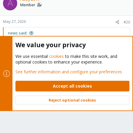
A
Member
May 27, 2026
#20
news said:
We value your privacy
Guten Mittag,
und, was ist das Ergebnis?
We use essential
cookies
to make this site work, and
optional cookies to enhance your experience.
von vormals 16GB belegt, auf 7,5 GB runter ;-)
See further information and configure your preferences
ChrisTG74
and
news
R
e
Accept all cookies
a
Last
1 of 2
Next
c
t
Reject optional cookies
You must log in or register to reply here.
Top
Bott
i
o
n
Bluesky
LinkedIn
Reddit
Email
Link
Share:
s
: