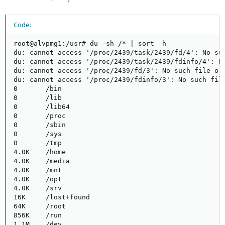
Code:
root@alvpmg1:/usr# du -sh /* | sort -h

du: cannot access '/proc/2439/task/2439/fd/4': No suc
du: cannot access '/proc/2439/task/2439/fdinfo/4': No
du: cannot access '/proc/2439/fd/3': No such file or 
du: cannot access '/proc/2439/fdinfo/3': No such file
0       /bin

0       /lib

0       /lib64

0       /proc

0       /sbin

0       /sys

0       /tmp

4.0K    /home

4.0K    /media

4.0K    /mnt

4.0K    /opt

4.0K    /srv

16K     /lost+found

64K     /root

856K    /run

1.1M    /dev
