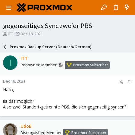
gegenseitiges Sync zweier PBS
T
S
ITT
Dec 18, 2021
h
t
r
a
Proxmox Backup Server (Deutsch/German)
e
r
a
t
ITT
I
d
d
Renowned Member
Proxmox Subscriber
s
a
t
t
a
e
Dec 18, 2021
#1
r
t
Hallo,
e
r
ist das möglich?
Also zwei Standort-getrennte PBS, die sich gegenseitig syncen?
UdoB
Distinguished Member
Proxmox Subscriber