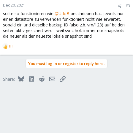
n
Dec 20, 2021
#3
s
sollte so funktionieren wie
@UdoB
beschrieben hat. jeweils nur
:
einen datastore zu verwenden funktioniert nicht wie erwartet,
sobald ein und dieselbe backup ID (also z.b. vm/123) auf beiden
seiten aktiv gesichert wird - weil sync holt immer nur snapshots
die neuer als der neueste lokale snapshot sind.
ITT
R
e
a
You must log in or register to reply here.
c
t
i
Bluesky
LinkedIn
Reddit
Email
Link
Share:
o
n
s
: