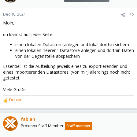
Dec 18, 2021
#2
Moin,
du kannst auf jeder Seite
einen lokalen Datastore anlegen und lokal dorthin sichern
einen lokalen "leeren" Datastore anlegen und dorthin Daten
von der Gegenstelle abspeichern
Essentiell ist die Aufteilung jeweils eines zu exportierenden und
eines importierenden Datastores. (Von mir) allerdings noch nicht
getestet.
Viele Grüße
Dunuin
R
e
a
c
fabian
t
Proxmox Staff Member
Staff member
i
o