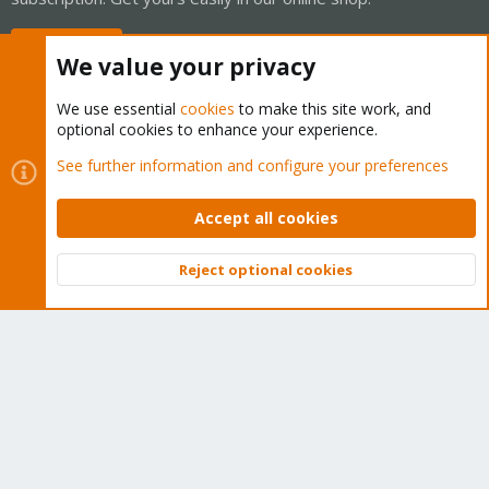
Buy now!
We value your privacy
We use essential
cookies
to make this site work, and
optional cookies to enhance your experience.
Cookies
Proxmox Support Forum - Light Mode
See further information and configure your preferences
Contact us
Terms and rules
Privacy policy
Help
Home
R
S
Accept all cookies
S
®
Community platform by XenForo
© 2010-2026 XenForo Ltd.
Reject optional cookies
Top
Bott