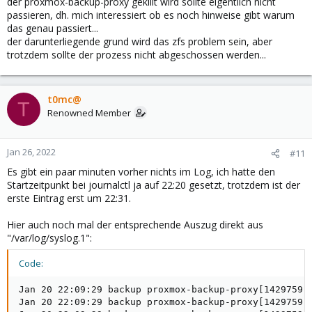
der proxmox-backup-proxy gekillt wird sollte eigentlich nicht
passieren, dh. mich interessiert ob es noch hinweise gibt warum
das genau passiert...
der darunterliegende grund wird das zfs problem sein, aber
trotzdem sollte der prozess nicht abgeschossen werden...
t0mc@
T
Renowned Member
Jan 26, 2022
#11
Es gibt ein paar minuten vorher nichts im Log, ich hatte den
Startzeitpunkt bei journalctl ja auf 22:20 gesetzt, trotzdem ist der
erste Eintrag erst um 22:31.
Hier auch noch mal der entsprechende Auszug direkt aus
"/var/log/syslog.1":
Code:
Jan 20 22:09:29 backup proxmox-backup-proxy[1429759]:
Jan 20 22:09:29 backup proxmox-backup-proxy[1429759]: