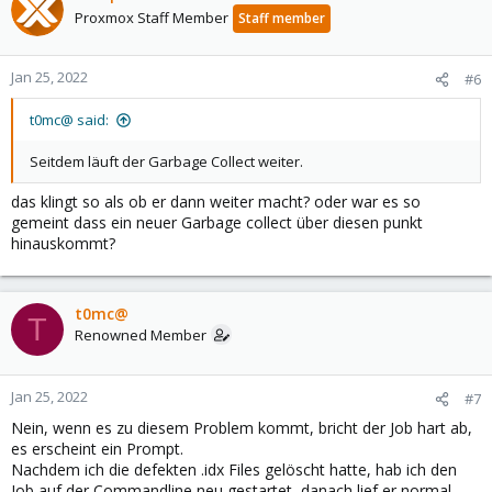
Proxmox Staff Member
Staff member
Jan 25, 2022
#6
t0mc@ said:
Seitdem läuft der Garbage Collect weiter.
das klingt so als ob er dann weiter macht? oder war es so
gemeint dass ein neuer Garbage collect über diesen punkt
hinauskommt?
t0mc@
T
Renowned Member
Jan 25, 2022
#7
Nein, wenn es zu diesem Problem kommt, bricht der Job hart ab,
es erscheint ein Prompt.
Nachdem ich die defekten .idx Files gelöscht hatte, hab ich den
Job auf der Commandline neu gestartet, danach lief er normal