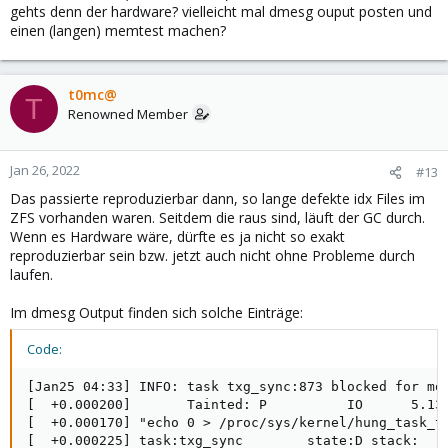
gehts denn der hardware? vielleicht mal dmesg ouput posten und
einen (langen) memtest machen?
t0mc@
T
Renowned Member
Jan 26, 2022
#13
Das passierte reproduzierbar dann, so lange defekte idx Files im
ZFS vorhanden waren. Seitdem die raus sind, läuft der GC durch.
Wenn es Hardware wäre, dürfte es ja nicht so exakt
reproduzierbar sein bzw. jetzt auch nicht ohne Probleme durch
laufen.
Im dmesg Output finden sich solche Einträge:
Code:
[Jan25 04:33] INFO: task txg_sync:873 blocked for mor
[  +0.000200]       Tainted: P          IO      5.13.
[  +0.000170] "echo 0 > /proc/sys/kernel/hung_task_ti
[  +0.000225] task:txg_sync        state:D stack:    