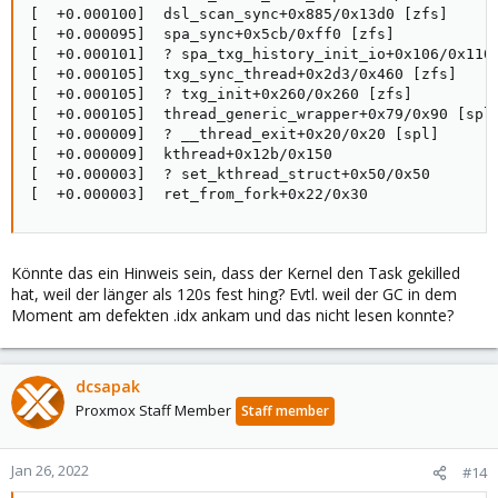
[  +0.000100]  dsl_scan_sync+0x885/0x13d0 [zfs]

[  +0.000095]  spa_sync+0x5cb/0xff0 [zfs]

[  +0.000101]  ? spa_txg_history_init_io+0x106/0x110 
[  +0.000105]  txg_sync_thread+0x2d3/0x460 [zfs]

[  +0.000105]  ? txg_init+0x260/0x260 [zfs]

[  +0.000105]  thread_generic_wrapper+0x79/0x90 [spl]
[  +0.000009]  ? __thread_exit+0x20/0x20 [spl]

[  +0.000009]  kthread+0x12b/0x150

[  +0.000003]  ? set_kthread_struct+0x50/0x50

[  +0.000003]  ret_from_fork+0x22/0x30
Könnte das ein Hinweis sein, dass der Kernel den Task gekilled
hat, weil der länger als 120s fest hing? Evtl. weil der GC in dem
Moment am defekten .idx ankam und das nicht lesen konnte?
dcsapak
Proxmox Staff Member
Staff member
Jan 26, 2022
#14