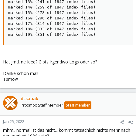
marked 13% (241 of 1847 index files)

marked 14% (259 of 1847 index files)

marked 15% (278 of 1847 index files)

marked 16% (296 of 1847 index files)

marked 17% (314 of 1847 index files)

marked 18% (333 of 1847 index files)

marked 19% (351 of 1847 index files)
Hat jmd. ne Idee? Gibts irgendwo Logs oder so?
Danke schon mal!
T0mc@
dcsapak
Proxmox Staff Member
Staff member
Jan 25, 2022
#2
mhm.. normal ist das nicht... kommt tatsächlich nichts mehr nach
der 'marked 19%' zeile?