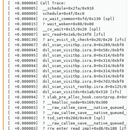
[  +0.000004] Call Trace:

[  +0.000005]  __schedule+0x2fa/0x910

[  +0.000009]  schedule+0x4f/0xc0

[  +0.000004]  cv_wait_common+0xfd/0x130 [spl]

[  +0.000015]  ? wait_woken+0x80/0x80

[  +0.000003]  __cv_wait+0x15/0x20 [spl]

[  +0.000007]  arc_read+0x1eb/0x14f0 [zfs]

[  +0.000139]  ? arc_evict_cb_check+0x20/0x20 [zfs]

[  +0.000067]  dsl_scan_visitbp.isra.0+0x289/0xbf0 [z
[  +0.000094]  dsl_scan_visitbp.isra.0+0x58c/0xbf0 [z
[  +0.000095]  dsl_scan_visitbp.isra.0+0x314/0xbf0 [z
[  +0.000094]  dsl_scan_visitbp.isra.0+0x314/0xbf0 [z
[  +0.000094]  dsl_scan_visitbp.isra.0+0x314/0xbf0 [z
[  +0.000095]  dsl_scan_visitbp.isra.0+0x314/0xbf0 [z
[  +0.000094]  dsl_scan_visitbp.isra.0+0x314/0xbf0 [z
[  +0.000095]  dsl_scan_visitbp.isra.0+0x7d3/0xbf0 [z
[  +0.000095]  dsl_scan_visit_rootbp.isra.0+0x125/0x1
[  +0.000094]  dsl_scan_visitds+0x1a8/0x510 [zfs]

[  +0.000094]  ? slab_pre_alloc_hook.constprop.0+0x96
[  +0.000005]  ? __kmalloc_node+0x169/0x300

[  +0.000003]  ? __raw_callee_save___native_queued_sp
[  +0.000004]  ? __raw_callee_save___native_queued_sp
[  +0.000002]  ? tsd_set+0x20d/0x4c0 [spl]

[  +0.000009]  ? __raw_callee_save___native_queued_sp
[  +0.000003]  ? rrw_enter_read_impl+0xd8/0x180 [zfs]