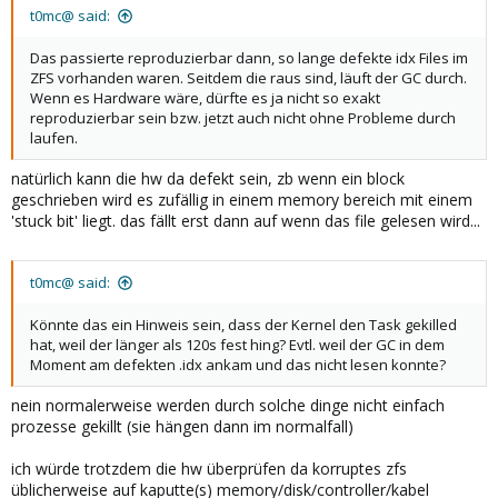
t0mc@ said:
Das passierte reproduzierbar dann, so lange defekte idx Files im
ZFS vorhanden waren. Seitdem die raus sind, läuft der GC durch.
Wenn es Hardware wäre, dürfte es ja nicht so exakt
reproduzierbar sein bzw. jetzt auch nicht ohne Probleme durch
laufen.
natürlich kann die hw da defekt sein, zb wenn ein block
geschrieben wird es zufällig in einem memory bereich mit einem
'stuck bit' liegt. das fällt erst dann auf wenn das file gelesen wird...
t0mc@ said:
Könnte das ein Hinweis sein, dass der Kernel den Task gekilled
hat, weil der länger als 120s fest hing? Evtl. weil der GC in dem
Moment am defekten .idx ankam und das nicht lesen konnte?
nein normalerweise werden durch solche dinge nicht einfach
prozesse gekillt (sie hängen dann im normalfall)
ich würde trotzdem die hw überprüfen da korruptes zfs
üblicherweise auf kaputte(s) memory/disk/controller/kabel