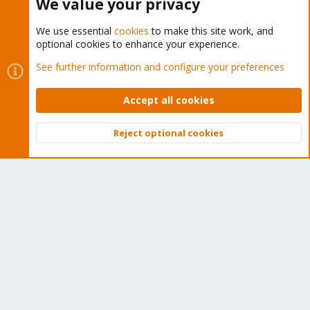
We value your privacy
We use essential
cookies
to make this site work, and
optional cookies to enhance your experience.
See further information and configure your preferences
Cookies
Proxmox Support Forum - Light Mode
Contact us
Terms and rules
Privacy policy
Help
Home
R
S
Accept all cookies
S
®
Community platform by XenForo
© 2010-2026 XenForo Ltd.
Reject optional cookies
Top
Bott