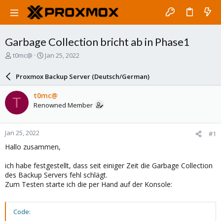
Garbage Collection bricht ab in Phase1
T
S
t0mc@
Jan 25, 2022
h
t
r
a
Proxmox Backup Server (Deutsch/German)
e
r
a
t
t0mc@
T
d
d
Renowned Member
s
a
t
t
a
e
Jan 25, 2022
#1
r
t
Hallo zusammen,
e
r
ich habe festgestellt, dass seit einiger Zeit die Garbage Collection
des Backup Servers fehl schlägt.
Zum Testen starte ich die per Hand auf der Konsole:
Code: