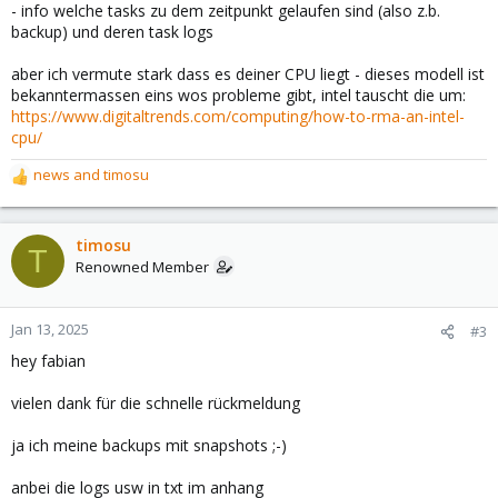
- info welche tasks zu dem zeitpunkt gelaufen sind (also z.b.
backup) und deren task logs
aber ich vermute stark dass es deiner CPU liegt - dieses modell ist
bekanntermassen eins wos probleme gibt, intel tauscht die um:
https://www.digitaltrends.com/computing/how-to-rma-an-intel-
cpu/
news
and
timosu
R
e
a
c
timosu
T
t
Renowned Member
i
o
n
Jan 13, 2025
#3
s
hey fabian
:
vielen dank für die schnelle rückmeldung
ja ich meine backups mit snapshots ;-)
anbei die logs usw in txt im anhang