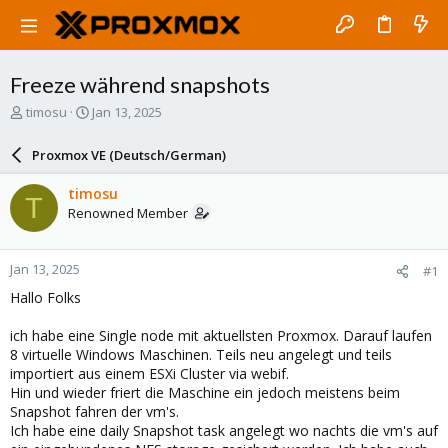
Freeze während snapshots
T
S
timosu
Jan 13, 2025
h
t
r
a
Proxmox VE (Deutsch/German)
e
r
a
t
timosu
T
d
d
Renowned Member
s
a
t
t
a
e
Jan 13, 2025
#1
r
t
Hallo Folks
e
r
ich habe eine Single node mit aktuellsten Proxmox. Darauf laufen
8 virtuelle Windows Maschinen. Teils neu angelegt und teils
importiert aus einem ESXi Cluster via webif.
Hin und wieder friert die Maschine ein jedoch meistens beim
Snapshot fahren der vm's.
Ich habe eine daily Snapshot task angelegt wo nachts die vm's auf