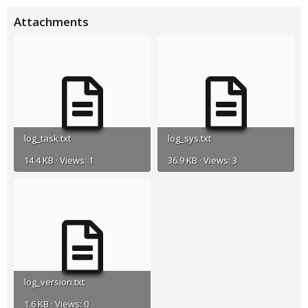
Attachments
log_task.txt
log_sys.txt
14.4 KB · Views: 1
36.9 KB · Views: 3
log_version.txt
1.6 KB · Views: 0