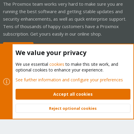
The Proxmox team works very hard to make sure you are
running the best software and getting stable updates and
security enhancements, as well as quick enterprise support.
Tens of thousands of happy customers have a Proxmox
subscription. Get yours easily in our online shop.
Buy now!
We value your privacy
We use essential
cookies
to make this site work, and
optional cookies to enhance your experience.
Cookies
Proxmox Support Forum - Light Mode
See further information and configure your preferences
Contact us
Terms and rules
Privacy policy
Help
Home
R
S
Accept all cookies
S
®
Community platform by XenForo
© 2010-2026 XenForo Ltd.
Reject optional cookies
Top
Bott