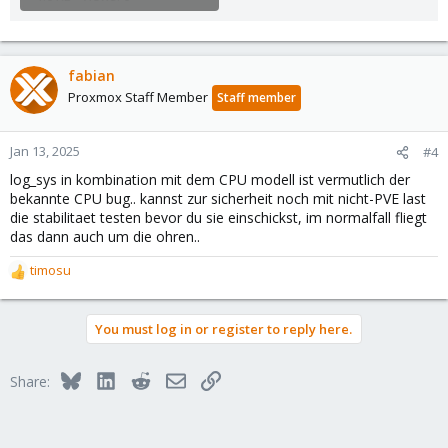
fabian
Proxmox Staff Member
Staff member
Jan 13, 2025
#4
log_sys in kombination mit dem CPU modell ist vermutlich der
bekannte CPU bug.. kannst zur sicherheit noch mit nicht-PVE last
die stabilitaet testen bevor du sie einschickst, im normalfall fliegt
das dann auch um die ohren..
timosu
R
e
a
You must log in or register to reply here.
c
t
i
Bluesky
LinkedIn
Reddit
Email
Link
Share:
o
n
s
: