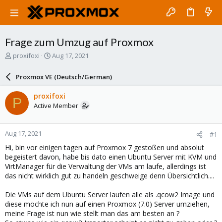
Frage zum Umzug auf Proxmox
T
S
proxifoxi
Aug 17, 2021
h
t
r
a
Proxmox VE (Deutsch/German)
e
r
a
t
proxifoxi
P
d
d
Active Member
s
a
t
t
a
e
Aug 17, 2021
#1
r
t
Hi, bin vor einigen tagen auf Proxmox 7 gestoßen und absolut
e
begeistert davon, habe bis dato einen Ubuntu Server mit KVM und
r
VirtManager für die Verwaltung der VMs am laufe, allerdings ist
das nicht wirklich gut zu handeln geschweige denn Übersichtlich....
Die VMs auf dem Ubuntu Server laufen alle als .qcow2 Image und
diese möchte ich nun auf einen Proxmox (7.0) Server umziehen,
meine Frage ist nun wie stellt man das am besten an ?