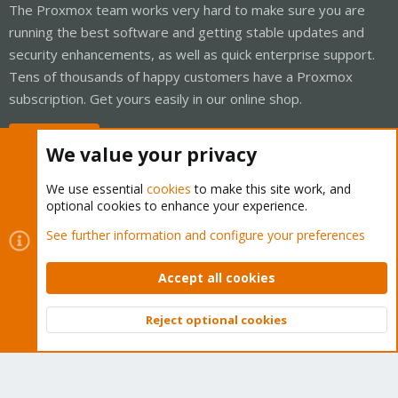
The Proxmox team works very hard to make sure you are
running the best software and getting stable updates and
security enhancements, as well as quick enterprise support.
Tens of thousands of happy customers have a Proxmox
subscription. Get yours easily in our online shop.
Buy now!
We value your privacy
We use essential
cookies
to make this site work, and
optional cookies to enhance your experience.
Cookies
Proxmox Support Forum - Light Mode
See further information and configure your preferences
Contact us
Terms and rules
Privacy policy
Help
Home
R
S
Accept all cookies
S
®
Community platform by XenForo
© 2010-2026 XenForo Ltd.
Reject optional cookies
Top
Bott