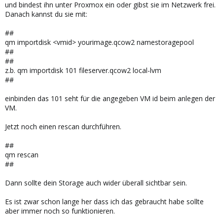
und bindest ihn unter Proxmox ein oder gibst sie im Netzwerk frei.
Danach kannst du sie mit:
##
qm importdisk <vmid> yourimage.qcow2 namestoragepool
##
##
z.b. qm importdisk 101 fileserver.qcow2 local-lvm
##
einbinden das 101 seht für die angegeben VM id beim anlegen der
VM.
Jetzt noch einen rescan durchführen.
##
qm rescan
##
Dann sollte dein Storage auch wider überall sichtbar sein.
Es ist zwar schon lange her dass ich das gebraucht habe sollte
aber immer noch so funktionieren.