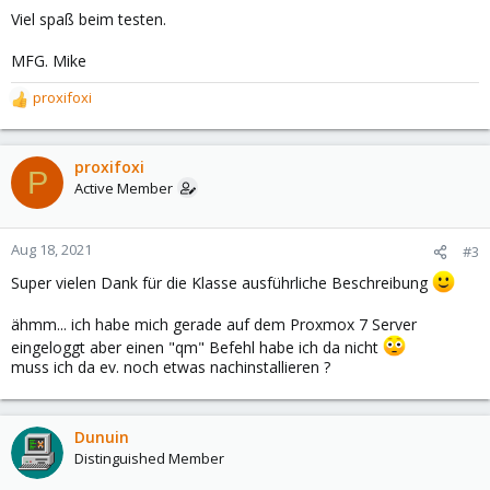
Viel spaß beim testen.
MFG. Mike
proxifoxi
R
e
a
c
proxifoxi
P
t
Active Member
i
o
n
Aug 18, 2021
#3
s
Super vielen Dank für die Klasse ausführliche Beschreibung
:
ähmm... ich habe mich gerade auf dem Proxmox 7 Server
eingeloggt aber einen "qm" Befehl habe ich da nicht
muss ich da ev. noch etwas nachinstallieren ?
Dunuin
Distinguished Member