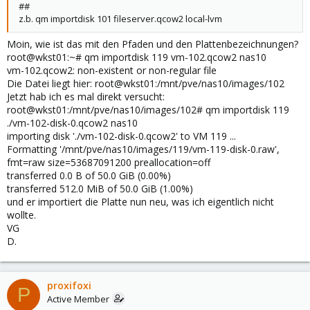
##
z.b. qm importdisk 101 fileserver.qcow2 local-lvm
Moin, wie ist das mit den Pfaden und den Plattenbezeichnungen?
root@wkst01:~# qm importdisk 119 vm-102.qcow2 nas10
vm-102.qcow2: non-existent or non-regular file
Die Datei liegt hier: root@wkst01:/mnt/pve/nas10/images/102
Jetzt hab ich es mal direkt versucht:
root@wkst01:/mnt/pve/nas10/images/102# qm importdisk 119
./vm-102-disk-0.qcow2 nas10
importing disk './vm-102-disk-0.qcow2' to VM 119 ...
Formatting '/mnt/pve/nas10/images/119/vm-119-disk-0.raw',
fmt=raw size=53687091200 preallocation=off
transferred 0.0 B of 50.0 GiB (0.00%)
transferred 512.0 MiB of 50.0 GiB (1.00%)
und er importiert die Platte nun neu, was ich eigentlich nicht
wollte.
VG
D.
proxifoxi
P
Active Member