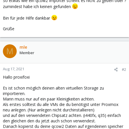
So etwas wie ein qcow2 Importer scheint es nicht zu geben oder ?
zumindest habe ich keinen gefunden
Bin für jede Hilfe dankbar
Grüße
mle
M
Member
Aug 17, 2021
#2
Hallo proxifoxi
Es ist schon möglich deinen alten virtuellen Storage zu
importieren.
Mann muss nur auf ein paar Kleinigkeiten achten.
Als erstes solltest du alle VMs die du benötigst unter Proxmox
neu anlegen. (Nur anlegen nicht durchinstallieren)
und auf den verwendeten Chipsatz achten. (i440fx, q35) einfach
den gleichen den du jetzt auch schon verwendest.
Danach kopierst du deine qcow2 Daten auf irgendeinen speicher