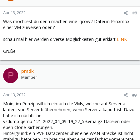
Apr 13, 2022
#8
Was möchtest du denn machen eine .qcow2 Datei in Proxmox
einer VM zuweisen oder ?
schau mal hier werden diverse Möglichkeiten gut erklärt
LINK
Grüße
pmdk
P
Member
Apr 13, 2022
#9
Moin, im Prinzip will ich einfach die VMs, welche auf Server a
laufen, von Server b übernehmen, wenn Server a kaputt ist. Dazu
habe ich nächtliche
vzdump-qemu-121-2022_04_09-19_27_59.vma.gz-Dateien oder
eben Clone-Sicherungen.
Hintergrund: ein PVE-Datacenter über eine WAN-Strecke ist nicht
stabil zu betreiben. Ich brauche aber eine "einfache" vorbereitete