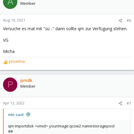
A
Member
Aug 19, 2021
#6
Versuche es mal mit "su -" dann sollte qm zur Verfügung stehen.
VG
Micha
proxifoxi
R
e
a
c
pmdk
P
t
Member
i
o
n
Apr 12, 2022
#7
s
:
mle said:
qm importdisk <vmid> yourimage.qcow2 namestoragepool
##