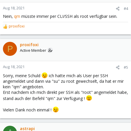
Aug 18, 2021
#4
Nein,
qm
müsste immer per CLI/SSH als root verfügbar sein.
proxifoxi
R
e
a
c
proxifoxi
P
t
Active Member
i
o
n
Aug 18, 2021
#5
s
Sorry, meine Schuld
ich hatte mich als User per SSH
:
angemeldet und dann via "su" zu root gewechselt, da hat er mir
kein "qm" angeboten.
Erst nachdem ich mich direkt per SSH als "root" angemeldet habe,
stand auch der Befehl "qm" zur Verfügung !
Vielen Dank noch einmal !
astrapi