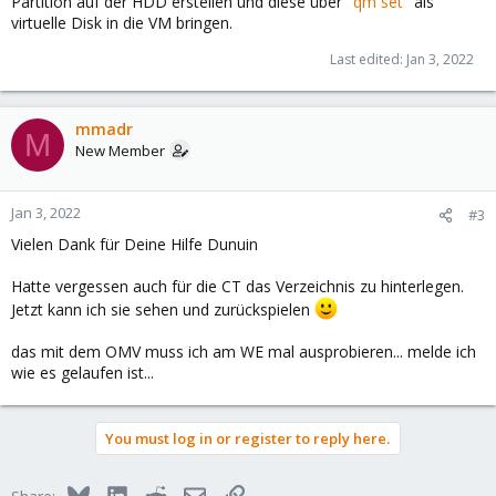
Partition auf der HDD erstellen und diese über "
qm set
" als
virtuelle Disk in die VM bringen.
Last edited:
Jan 3, 2022
mmadr
M
New Member
Jan 3, 2022
#3
Vielen Dank für Deine Hilfe Dunuin
Hatte vergessen auch für die CT das Verzeichnis zu hinterlegen.
Jetzt kann ich sie sehen und zurückspielen
das mit dem OMV muss ich am WE mal ausprobieren... melde ich
wie es gelaufen ist...
You must log in or register to reply here.
Bluesky
LinkedIn
Reddit
Email
Link