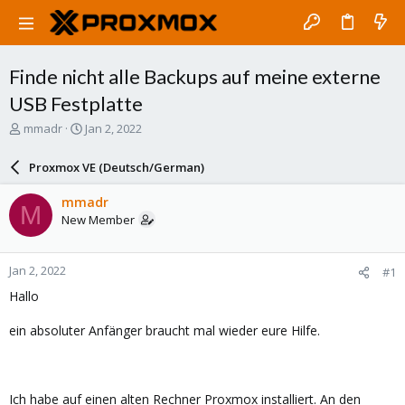
Finde nicht alle Backups auf meine externe
USB Festplatte
T
S
mmadr
Jan 2, 2022
h
t
r
a
Proxmox VE (Deutsch/German)
e
r
a
t
mmadr
M
d
d
New Member
s
a
t
t
a
e
Jan 2, 2022
#1
r
t
Hallo
e
r
ein absoluter Anfänger braucht mal wieder eure Hilfe.
Ich habe auf einen alten Rechner Proxmox installiert. An den