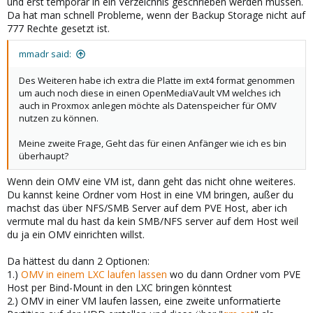
und erst temporär in ein Verzeichnis geschrieben werden müssen.
Da hat man schnell Probleme, wenn der Backup Storage nicht auf
777 Rechte gesetzt ist.
mmadr said:
Des Weiteren habe ich extra die Platte im ext4 format genommen
um auch noch diese in einen OpenMediaVault VM welches ich
auch in Proxmox anlegen möchte als Datenspeicher für OMV
nutzen zu können.
Meine zweite Frage, Geht das für einen Anfänger wie ich es bin
überhaupt?
Wenn dein OMV eine VM ist, dann geht das nicht ohne weiteres.
Du kannst keine Ordner vom Host in eine VM bringen, außer du
machst das über NFS/SMB Server auf dem PVE Host, aber ich
vermute mal du hast da kein SMB/NFS server auf dem Host weil
du ja ein OMV einrichten willst.
Da hättest du dann 2 Optionen:
1.)
OMV in einem LXC laufen lassen
wo du dann Ordner vom PVE
Host per Bind-Mount in den LXC bringen könntest
2.) OMV in einer VM laufen lassen, eine zweite unformatierte