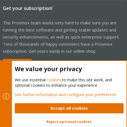
Get your subscription!
The Proxmox team works very hard to make sure you are
running the best software and getting stable updates and
security enhancements, as well as quick enterprise support.
Tens of thousands of happy customers have a Proxmox
subscription. Get yours easily in our online shop.
Buy now!
We value your privacy
We use essential
cookies
to make this site work, and
optional cookies to enhance your experience.
Cookies
Proxmox Support Forum - Light Mode
See further information and configure your preferences
Contact us
Terms and rules
Privacy policy
Help
Home
R
S
Accept all cookies
S
®
Community platform by XenForo
© 2010-2026 XenForo Ltd.
Reject optional cookies
Top
Bott