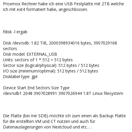
Proxmox Rechner habe ich eine USB Festplatte mit 2TB welche
ich mit ext4 formatiert habe, angeschlossen.
fdisk -l ergab
Disk /dev/sdb: 1.82 TiB, 2000398934016 bytes, 3907029168
sectors
Disk model: EXTERNAL_USB
Units: sectors of 1 * 512 = 512 bytes
Sector size (logical/physical): 512 bytes / 512 bytes
I/O size (minimum/optimal): 512 bytes / 512 bytes
Disklabel type: gpt
Device Start End Sectors Size Type
/dev/sdb1 2048 3907028991 3907026944 1.8T Linux filesystem
Die Platte (bei mir SDB) möchte ich zum einen als Backup Platte
für die erstellten VM und CT nutzen und auch für
Datenauslagerungen von Nextcloud und etc… .