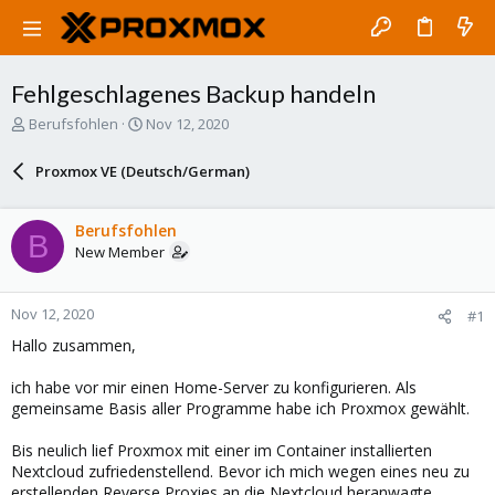
Fehlgeschlagenes Backup handeln
T
S
Berufsfohlen
Nov 12, 2020
h
t
r
a
Proxmox VE (Deutsch/German)
e
r
a
t
d
d
Berufsfohlen
B
s
a
New Member
t
t
a
e
r
Nov 12, 2020
#1
t
e
Hallo zusammen,
r
ich habe vor mir einen Home-Server zu konfigurieren. Als
gemeinsame Basis aller Programme habe ich Proxmox gewählt.
Bis neulich lief Proxmox mit einer im Container installierten
Nextcloud zufriedenstellend. Bevor ich mich wegen eines neu zu
erstellenden Reverse Proxies an die Nextcloud heranwagte,