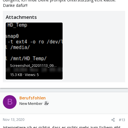
Danke dafür!!
Attachments
Screenshot_20201113_092934.png
15.3 KB · Views: 5
Berufsfohlen
B
New Member
Nov 13, 2020
#13
Interpretiere ich es richtig, dass es nichts mehr zum Sichern gibt