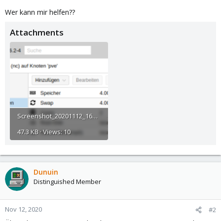
Wer kann mir helfen??
Attachments
Screenshot_20201112_161525.png
47.3 KB · Views: 10
Dunuin
Distinguished Member
Nov 12, 2020
#2