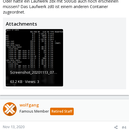
Oder hätte ein Laufwerk zdx mit 500GB auch noch erscheinen
müssen? Das Laufwerk zd0 ist einem anderen Container
zugeordnet.
Attachments
Screenshot_20201113_071337.png
63.2 KB · Views: 3
wolfgang
Famous Member
Retired Staff
Nov 13, 2020
#4