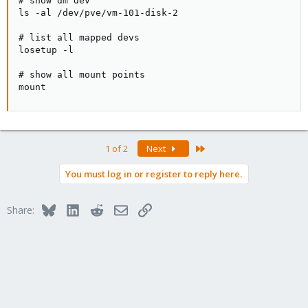
# show dm dev

ls -al /dev/pve/vm-101-disk-2

# list all mapped devs

losetup -l

# show all mount points

mount
Last
1 of 2
Next
You must log in or register to reply here.
Bluesky
LinkedIn
Reddit
Email
Link
Share: