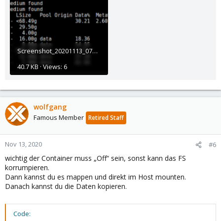
Screenshot_20201113_073348.png
40.7 KB · Views: 6
wolfgang
Famous Member
Retired Staff
Nov 13, 2020
#6
wichtig der Container muss „Off“ sein, sonst kann das FS
korrumpieren.
Dann kannst du es mappen und direkt im Host mounten.
Danach kannst du die Daten kopieren.
Code: