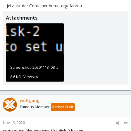
... jetzt ist der Container heruntergefahren.
Attachments
Screenshot_20201113_083437.png
8.6 KB · Views: 4
wolfgang
Famous Member
Retired Staff
Nov 13, 2020
#9
sorry muss /dev/pve/vm-101-disk-2 heisen