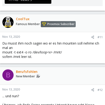
CoolTux
Famous Member
Proxmox Subscriber
Nov 13, 2020
#11
Du musst ihm noch sagen wo er es hin mounten soll nehme ich
mal an
mount -t ext4 -o ro /dev/loop<x> /mnt/
sofern /mnt leer ist.
Berufsfohlen
B
New Member
Nov 13, 2020
#12
... und nun?
Übrigens, ich finde Deine prompte Unterstützung echt klasse.