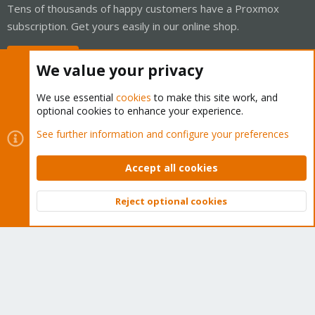
Tens of thousands of happy customers have a Proxmox
subscription. Get yours easily in our online shop.
Buy now!
We value your privacy
We use essential
cookies
to make this site work, and
optional cookies to enhance your experience.
Cookies
Proxmox Support Forum - Light Mode
See further information and configure your preferences
Contact us
Terms and rules
Privacy policy
Help
Home
R
S
Accept all cookies
S
®
Community platform by XenForo
© 2010-2026 XenForo Ltd.
Reject optional cookies
Top
Bott