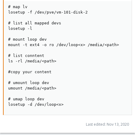
# map lv

losetup -f /dev/pve/vm-101-disk-2

# list all mapped devs

losetup -l

# mount loop dev

mount -t ext4 -o ro /dev/loop<x> /media/<path>

# list conntent

ls -rl /media/<path>

#copy your content

# umount loop dev

umount /media/<path>

# umap loop dev

losetup -d /dev/loop<x>
Last edited:
Nov 13, 2020