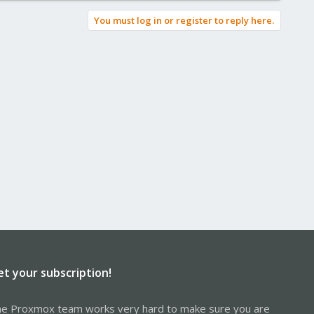
You must log in or register to reply here.
et your subscription!
e Proxmox team works very hard to make sure you are