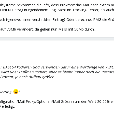
lsysteme bekommen die Info, dass Proxmox das Mail nach extern nich
INEN Eintrag in irgendeinem Log. Nicht im Tracking-Center, als auch 
noch irgendwo einen versteckten Eintrag? Oder berechnet PMG die Grö
 auf 70Mb verändert, da gehen nun Mails mit 50Mb durch...
:
 BASE64 kodieren und verwenden dafür eine Wortlänge von 7 Bit. 
e wird über Huffman codiert, aber es bleibt immer noch ein Restove
Prozent, je nach Aufbau größer.
dierung.
"
Konfiguration/Mail Proxy/Optionen/Mail Grösse) um den Wert 20-50% e
 erledigt.