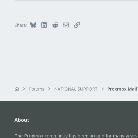
Bluesky
LinkedIn
Reddit
Email
Link
Share:
Forums
NATIONAL SUPPORT
About
The Proxmox community has been around for many years