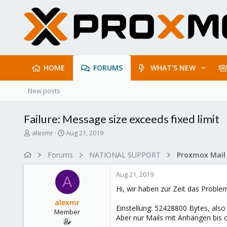
HOME
FORUMS
WHAT'S NEW
New posts
Failure: Message size exceeds fixed limit
T
S
alexmr
Aug 21, 2019
h
t
r
a
Forums
NATIONAL SUPPORT
e
r
a
t
Aug 21, 2019
d
d
A
s
a
Hi, wir haben zur Zeit das Proble
t
t
alexmr
a
e
Einstellung: 52428800 Bytes, also 
Member
r
Aber nur Mails mit Anhängen bis 
t