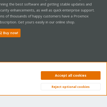
nning the best software and getting stable updates and
curity enhancements, as well as quick enterprise support.
ns of thousands of happy customers have a Proxmox
bscription. Get yours easily in our online shop.
Buy now!
ntact us
Terms and rules
Privacy policy
Help
Home
R
Accept all cookies
S
S
Reject optional cookies
Top
Bott