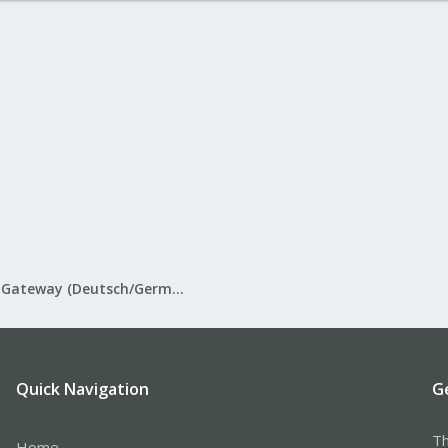
Proxmox Mail Gateway (Deutsch/German)
Quick Navigation
G
Th
Home