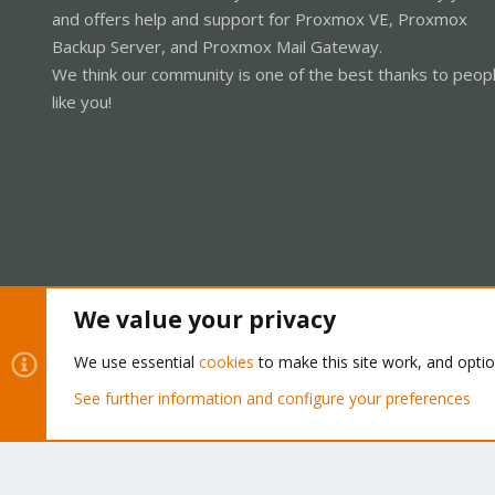
and offers help and support for Proxmox VE, Proxmox
Backup Server, and Proxmox Mail Gateway.
We think our community is one of the best thanks to peop
like you!
We value your privacy
Cookies
Proxmox Support Forum - Light Mode
We use essential
cookies
to make this site work, and opti
See further information and configure your preferences
®
Community platform by XenForo
© 2010-2026 XenForo Ltd.