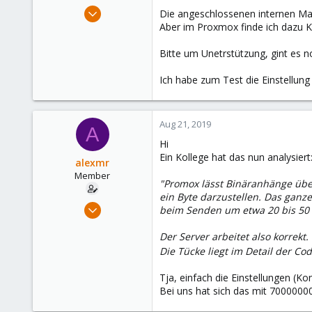
e
Sep 18, 2008
Die angeschlossenen internen Mai
r
11
Aber im Proxmox finde ich dazu KE
0
Bitte um Unetrstützung, gint es 
21
Wien
Ich habe zum Test die Einstellung
www.kwp.at
Aug 21, 2019
A
Hi
Ein Kollege hat das nun analysiert
alexmr
Member
"Promox lässt Binäranhänge über
ein Byte darzustellen. Das ganz
Sep 18, 2008
beim Senden um etwa 20 bis 50 
11
Der Server arbeitet also korrekt.
0
Die Tücke liegt im Detail der Co
21
Wien
Tja, einfach die Einstellungen (
Bei uns hat sich das mit 70000000
www.kwp.at