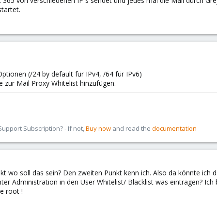
t 365 von verschiedenen IP´s sendet und jedes mal die Mail durch Grey
tartet.
tionen (/24 by default für IPv4, /64 für IPv6)
 zur Mail Proxy Whitelist hinzufügen.
pport Subscription? - If not,
Buy now
and read the
documentation
kt wo soll das sein? Den zweiten Punkt kenn ich. Also da könnte ich d
nter Administration in den User Whitelist/ Blacklist was eintragen? Ic
e root !