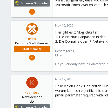
Mir ist aufgefallen, dass Microsof
e
Proxmox Subscriber
Microsoft einen zweiten Versuch s
r
May 14, 2020
21
0
Nov 16, 2020
1
Hier gibt es 2 Möglichkeiten:
44
1. Die Netmask anpassen in den Op
mira
2. Die Domains oder IP Netzwerke
Proxmox Staff Member
Staff member
Best regards,
Mira
Aug 1, 2018
2,356
Do you already have a Commercial Su
347
153
Nov 17, 2020
K
Hallo vielen Dank. Den ersten Pun
warum kann ich eigentlich nicht u
keembro
pmail: parameter required with rol
New Member
Proxmox Subscriber