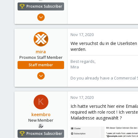
Proxmox Subscriber
May 14, 2020
21
0
Nov 17, 2020
1
Wie versuchst du in die Userlist
44
werden.
mira
Proxmox Staff Member
Best regards,
Staff member
Mira
Aug 1, 2018
Do you already have a Commercial Su
2,356
347
153
Nov 17, 2020
K
Ich hatte versucht hier eine Emai
required with role root ! Ich ver
keembro
Mailadresse ausgewählt ?
New Member
Proxmox Subscriber