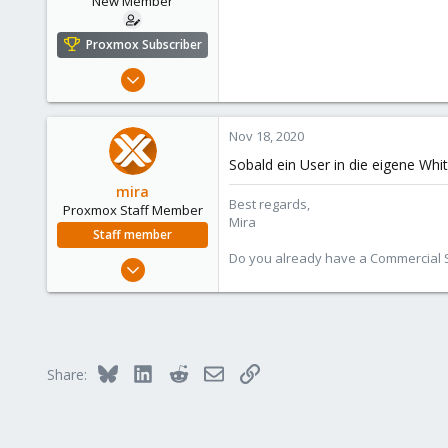
New Member
Proxmox Subscriber
May 14, 2020
21
0
Nov 18, 2020
1
Sobald ein User in die eigene Whit
44
mira
Best regards,
Proxmox Staff Member
Mira
Staff member
Do you already have a Commercial Su
Aug 1, 2018
2,356
347
153
Bluesky
LinkedIn
Reddit
Email
Link
Share: