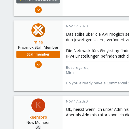
May 14, 2020
21
0
Nov 17, 2020
1
Das sollte über die API möglich 
44
den jeweiligen Usern, verändert z
mira
Proxmox Staff Member
Die Netmask fürs Greylisting find
Staff member
IPv4 Einstellungen befinden sich d
Aug 1, 2018
Best regards,
2,356
Mira
347
Do you already have a Commercial Su
153
Nov 17, 2020
K
Ok, heisst wenn ich unter Adminis
Aber als Administrator kann ich d
keembro
New Member