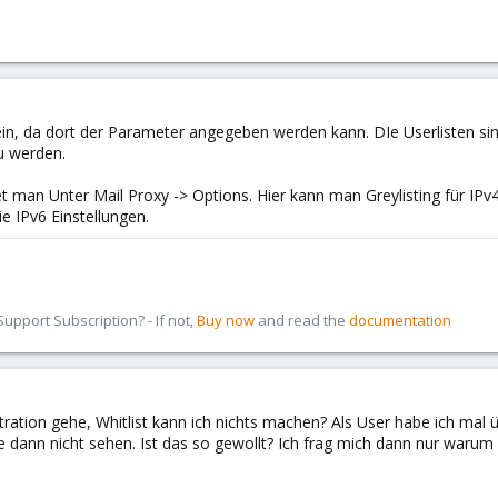
sein, da dort der Parameter angegeben werden kann. DIe Userlisten s
u werden.
et man Unter Mail Proxy -> Options. Hier kann man Greylisting für IP
ie IPv6 Einstellungen.
pport Subscription? - If not,
Buy now
and read the
documentation
tration gehe, Whitlist kann ich nichts machen? Als User habe ich mal 
ie dann nicht sehen. Ist das so gewollt? Ich frag mich dann nur waru