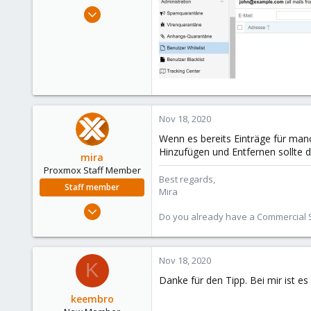
May 14, 2020
21
0
1
44
Nov 18, 2020
Wenn es bereits Einträge für man
Hinzufügen und Entfernen sollte d
mira
Proxmox Staff Member
Best regards,
Staff member
Mira
Aug 1, 2018
Do you already have a Commercial Su
2,356
347
153
Nov 18, 2020
K
Danke für den Tipp. Bei mir ist e
keembro