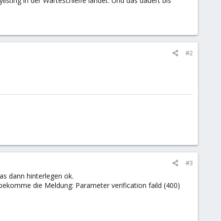
listing in der Warteschleife landet. Und das dauert bis
#2
#3
as dann hinterlegen ok.
h bekomme die Meldung: Parameter verification faild (400)