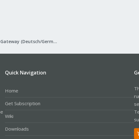
Proxmox Mail Gateway (Deutsch/German)
Quick Navigation
G
Th
Home
ru
Get Subscription
se
le
Te
Wiki
su
Downloads