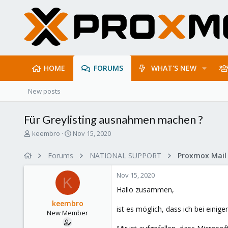
HOME
FORUMS
WHAT'S NEW
New posts
Für Greylisting ausnahmen machen ?
T
S
keembro
Nov 15, 2020
h
t
r
a
Forums
NATIONAL SUPPORT
e
r
a
t
Nov 15, 2020
d
d
K
s
a
Hallo zusammen,
t
t
keembro
a
e
ist es möglich, dass ich bei ein
New Member
r
t