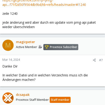
https://git.proxmox.com/?p=pmg-
api....f71f2d50f9564db9bd;hb=refs/heads/master#l1240
zeile 1240
jede änderung wird aber durch ein update vom pmg-api paket
wieder überschrieben
magicpeter
M
Active Member
Proxmox Subscriber
Mar 14, 2024
#7
Danke Dir
In welcher Datei und in welchen Verzeichnis muss ich die
Änderungen machen?
dcsapak
Proxmox Staff Member
Staff member