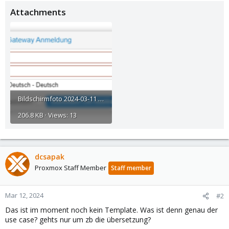
Attachments
Bildschirmfoto 2024-03-11 um 21.18.21.png
206.8 KB · Views: 13
dcsapak
Proxmox Staff Member
Staff member
Mar 12, 2024
#2
Das ist im moment noch kein Template. Was ist denn genau der
use case? gehts nur um zb die übersetzung?