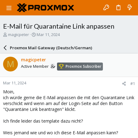
E-Mail für Quarantaine Link anpassen
T
S
magicpeter
Mar 11, 2024
h
t
r
a
Proxmox Mail Gateway (Deutsch/German)
e
r
a
t
magicpeter
M
d
d
Active Member
Proxmox Subscriber
s
a
t
t
a
e
Mar 11, 2024
#1
r
t
Moin,
e
ich würde gerne die E-Mail anpassen die mit den Quarantaine Link
r
verschickt wird wenn am auf der Login-Seite auf den Button
"Quarantäne Link beantragen" klickt.
Ich finde leider das template dazu nicht?
Weis jemand wie und wo ich diese E-Mail anpassen kann?