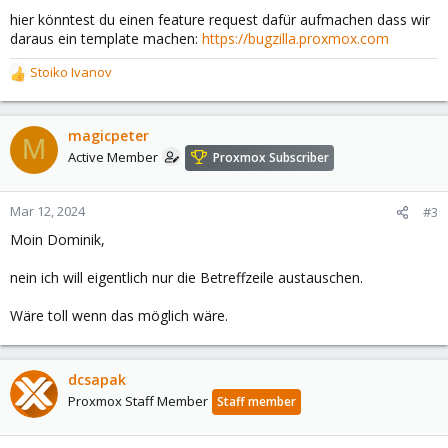
hier könntest du einen feature request dafür aufmachen dass wir
daraus ein template machen:
https://bugzilla.proxmox.com
Stoiko Ivanov
R
e
a
c
magicpeter
M
t
Active Member
Proxmox Subscriber
i
o
n
Mar 12, 2024
#3
s
Moin Dominik,
:
nein ich will eigentlich nur die Betreffzeile austauschen.
Wäre toll wenn das möglich wäre.
dcsapak
Proxmox Staff Member
Staff member