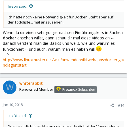
fireon said:
Ich hatte noch keine Notwendigkeit für Docker. Steht aber auf
der Todoliste... mal anszusehen.
Wenn du dir einen sehr gut gemachten Einführungskurs in Sachen
docker
ansehen willst, dann schau dir mal diese Videos an --
danach versteht man die Basics und weiß, wie und warum es
funktioniert -- und auch, warum man es haben will
--->
http://www.linuxmuster.net/wiki/anwenderwiki:webapps:docker:gru
ndlagen:start
whiterabbit
W
Renowned Member
Proxmox Subscriber
Jan 10, 2018
#14
LnxBil said:
Du musst dir halt im klaren sein, dass du dir bei der Verwendung