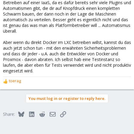
Betreiben auf einer IaaS, da es dafür bereits sehr viele Plugins und
Automatismen gibt, die dir auf Knopfdruck einen kompletten
Schwarm bauen, der dann noch in der Lage die Maschinen
automatisch zu verteilen. Besser geht es eigentlich nicht und das
ist genau das was man als Platformbetreiber will ... Automatismus
überall.
Aber wenn du direkt Docker im LXC betreiben willst, kannst du das
auch jetzt schon tun - mit den erwähnten Sicherheitsproblemen
und dass dir jeder - u.A. auch die Entwickler von Docker und
Proxmox - davon abraten. Ich selbst hab eine Testinstanz so
laufen, die aber eben für Tests verwendet wird und nicht produktiv
eingesetzt wird.
toerag
R
e
a
You must log in or register to reply here.
c
t
i
Bluesky
LinkedIn
Reddit
Email
Link
Share:
o
n
s
: