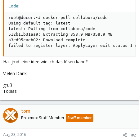
Code:
root@docer:~# docker pull collabora/code

Using default tag: latest

latest: Pulling from collabora/code

512b11b31aa9: Extracting 358.9 MB/358.9 MB

a3ed95caeb02: Download complete

failed to register layer: ApplyLayer exit status 1 s
Hat jmd. eine idee wie ich das lösen kann?
Vielen Dank.
gruß
Tobias
tom
Proxmox Staff Member
Staff member
Aug 23, 2016
#2