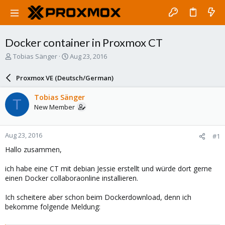
Docker container in Proxmox CT
T
S
Tobias Sänger
Aug 23, 2016
h
t
r
a
Proxmox VE (Deutsch/German)
e
r
a
t
Tobias Sänger
T
d
d
New Member
s
a
t
t
a
e
Aug 23, 2016
#1
r
t
Hallo zusammen,
e
r
ich habe eine CT mit debian Jessie erstellt und würde dort gerne
einen Docker collaboraonline installieren.
Ich scheitere aber schon beim Dockerdownload, denn ich
bekomme folgende Meldung: