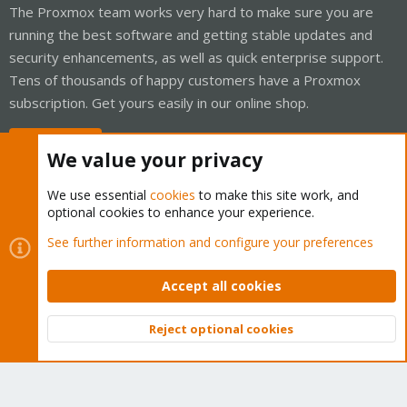
The Proxmox team works very hard to make sure you are
running the best software and getting stable updates and
security enhancements, as well as quick enterprise support.
Tens of thousands of happy customers have a Proxmox
subscription. Get yours easily in our online shop.
Buy now!
We value your privacy
We use essential
cookies
to make this site work, and
optional cookies to enhance your experience.
Cookies
Proxmox Support Forum - Light Mode
See further information and configure your preferences
Contact us
Terms and rules
Privacy policy
Help
Home
R
S
Accept all cookies
S
®
Community platform by XenForo
© 2010-2026 XenForo Ltd.
Reject optional cookies
Top
Bott