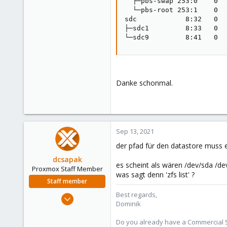
  ├─pbs-swap 253:0    0  
  └─pbs-root 253:1    0  
sdc            8:32   0  
├─sdc1         8:33   0  
└─sdc9         8:41   0  
Danke schonmal.
Sep 13, 2021
der pfad für den datastore muss ei
dcsapak
es scheint als wären /dev/sda /d
Proxmox Staff Member
was sagt denn 'zfs list' ?
Staff member
Best regards,
Feb 1, 2016
Dominik
10,727
1,756
Do you already have a Commercial Su