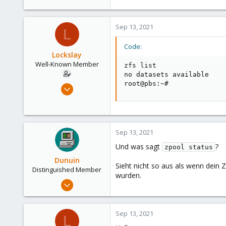
273
38
Sep 13, 2021
L
Vienna
Code:
Lockslay
Well-Known Member
zfs list

no datasets available

root@pbs:~#
Nov 27, 2020
135
1
58
Sep 13, 2021
52
Und was sagt
?
zpool status
Dunuin
Sieht nicht so aus als wenn dein
Distinguished Member
wurden.
Jun 30, 2020
14,795
4,874
Sep 13, 2021
L
290