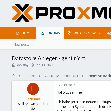
HOME
FORUMS
WHAT'S NEW
New posts
Datastore Anlegen - geht nicht
T
S
Lockslay
Sep 13, 2021
h
t
r
a
Forums
NATIONAL SUPPORT
e
r
a
t
Sep 13, 2021
d
d
L
s
a
Hallo zusammen,
t
t
Lockslay
a
e
ich habe jetzt den neuen Backups
Well-Known Member
r
In meinem System habe ich drei 
t