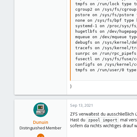
tmpfs on /run/lock type t
cgroup2 on /sys/fs/cgroup
pstore on /sys/fs/pstore 
none on /sys/fs/bpf type 
systemd-1 on /proc/sys/fs
hugetlbfs on /dev/hugepag
mqueue on /dev/mqueue typ
debugfs on /sys/kernel/de
tracefs on /sys/kernel/tr
sunrpc on /run/rpc_pipefs
fusectl on /sys/fs/fuse/c
configfs on /sys/kernel/c
tmpfs on /run/user/0 type
)
Sep 13, 2021
ZFS verwaltest du ausschließlich 
Hast du
mal vers
zpool import
Dunuin
sofern da nichts wichtiges drauf w
Distinguished Member
Jun 30, 2020