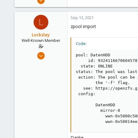
14,795
4,874
Sep 13, 2021
L
290
zpool import
Germany
Lockslay
Well-Known Member
Code:
Nov 27, 2020
pool: DatenHDD

135
     id: 93241166706045787
  state: ONLINE

1
status: The pool was last
58
 action: The pool can be 
        the '-f' flag.

52
   see: https://openzfs.g
 config:

        DatenHDD         
          mirror-0       
            wwn-0x5000c50
            wwn-0x50014ee
Danke,