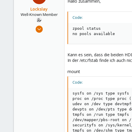
Hallo zusammen,
Germany
Lockslay
Well-Known Member
Code:
Nov 27, 2020
zpool status

135
no pools available
1
58
Kann es sein, dass die beiden HD
52
In der /etc/fstab finde ich auch ni
mount
Code:
sysfs on /sys type sysfs 
proc on /proc type proc (
udev on /dev type devtmpf
devpts on /dev/pts type d
tmpfs on /run type tmpfs 
/dev/mapper/pbs-root on /
securityfs on /sys/kernel
tmpfs on /dev/shm type tm