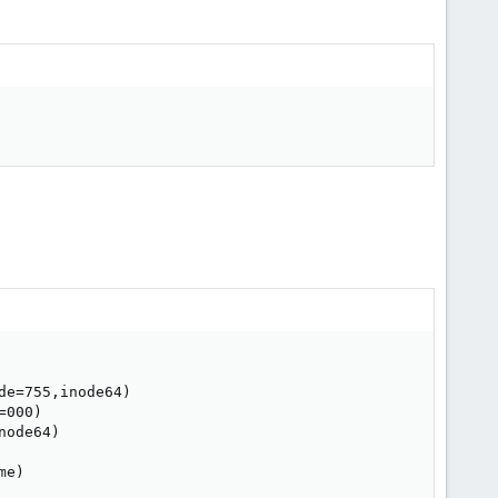
e=755,inode64)

000)

ode64)

e)
