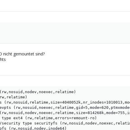
D nicht gemountet sind?
chts
(rw,nosuid,nodev,noexec,relatime)

rw,relatime)

s (rw,nosuid,relatime,size=4040052k,nr_inodes=1010013,mod
evpts (rw,nosuid,noexec,relatime,gid=5,mode=620,ptmxmode=
(rw,nosuid,nodev,noexec,relatime,size=814268k,mode=755,in
 type ext4 (rw,relatime,errors=remount-ro)

/security type securityfs (rw,nosuid,nodev,noexec,relatim
pfs (rw,nosuid,nodev,inode64)
