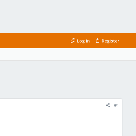
Log in
Register
#1