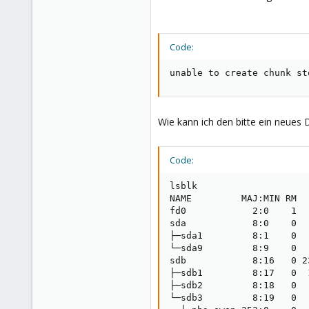
Code:
unable to create chunk st
Wie kann ich den bitte ein neues 
Code:
lsblk

NAME         MAJ:MIN RM  
fd0            2:0    1  
sda            8:0    0  
├─sda1         8:1    0  
└─sda9         8:9    0  
sdb            8:16   0 2
├─sdb1         8:17   0  
├─sdb2         8:18   0  
└─sdb3         8:19   0  