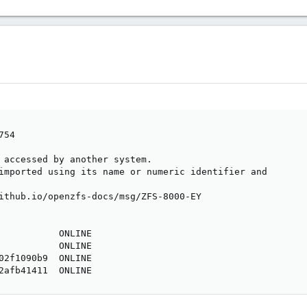
54

 accessed by another system.

imported using its name or numeric identifier and

ithub.io/openzfs-docs/msg/ZFS-8000-EY

           ONLINE

           ONLINE

02f1090b9  ONLINE

2afb41411  ONLINE