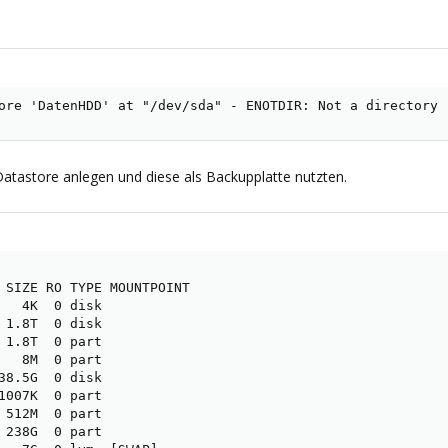
ore 'DatenHDD' at "/dev/sda" - ENOTDIR: Not a directory
Datastore anlegen und diese als Backupplatte nutzten.
 SIZE RO TYPE MOUNTPOINT

   4K  0 disk

 1.8T  0 disk

 1.8T  0 part

   8M  0 part

38.5G  0 disk

1007K  0 part

 512M  0 part

 238G  0 part
