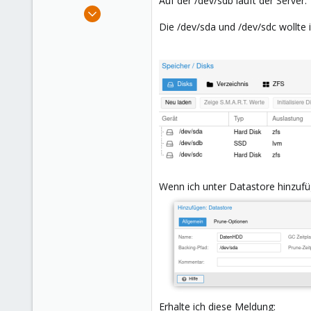
Auf der /dev/sdb läuft der Server.
e
Nov 27, 2020
r
135
Die /dev/sda und /dev/sdc wollte i
1
58
52
Wenn ich unter Datastore hinzuf
Erhalte ich diese Meldung: