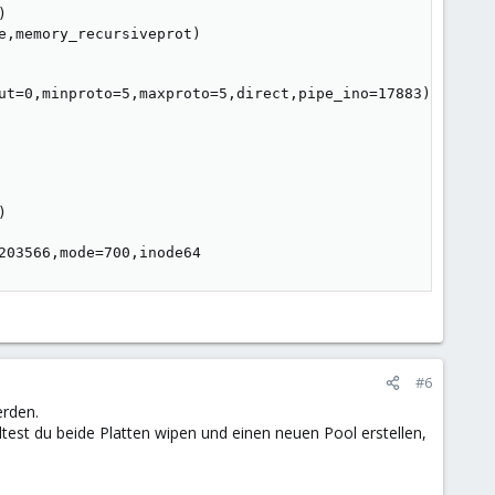


,memory_recursiveprot)

ut=0,minproto=5,maxproto=5,direct,pipe_ino=17883)



203566,mode=700,inode64
#6
erden.
test du beide Platten wipen und einen neuen Pool erstellen,