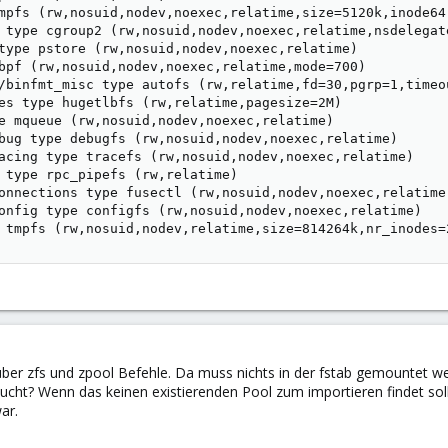
mpfs (rw,nosuid,nodev,noexec,relatime,size=5120k,inode64)
 type cgroup2 (rw,nosuid,nodev,noexec,relatime,nsdelegate
type pstore (rw,nosuid,nodev,noexec,relatime)

bpf (rw,nosuid,nodev,noexec,relatime,mode=700)

/binfmt_misc type autofs (rw,relatime,fd=30,pgrp=1,timeo
es type hugetlbfs (rw,relatime,pagesize=2M)

e mqueue (rw,nosuid,nodev,noexec,relatime)

bug type debugfs (rw,nosuid,nodev,noexec,relatime)

acing type tracefs (rw,nosuid,nodev,noexec,relatime)

 type rpc_pipefs (rw,relatime)

onnections type fusectl (rw,nosuid,nodev,noexec,relatime)
onfig type configfs (rw,nosuid,nodev,noexec,relatime)

 tmpfs (rw,nosuid,nodev,relatime,size=814264k,nr_inodes=
über zfs und zpool Befehle. Da muss nichts in der fstab gemountet w
ucht? Wenn das keinen existierenden Pool zum importieren findet soll
ar.