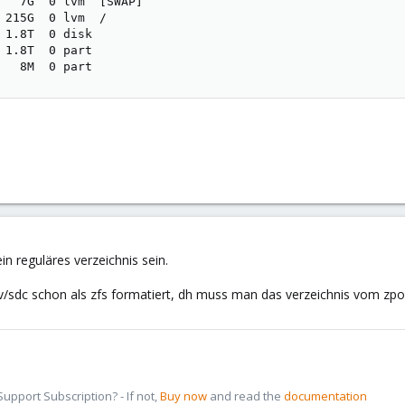
   7G  0 lvm  [SWAP]

 215G  0 lvm  /

 1.8T  0 disk

 1.8T  0 part

   8M  0 part
n reguläres verzeichnis sein.
ev/sdc schon als zfs formatiert, dh muss man das verzeichnis vom z
pport Subscription? - If not,
Buy now
and read the
documentation