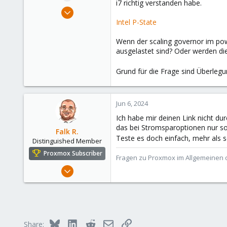
i7 richtig verstanden habe.
e
Aug 2, 2021
r
8
Intel P-State
1
Wenn der scaling governor im pow
8
ausgelastet sind? Oder werden di
41
Grund für die Frage sind Überl
Jun 6, 2024
Ich habe mir deinen Link nicht du
das bei Stromsparoptionen nur so
Falk R.
Teste es doch einfach, mehr als 
Distinguished Member
Proxmox Subscriber
Fragen zu Proxmox im Allgemeinen o
Aug 2, 2021
6,852
2,912
278
47
Bluesky
LinkedIn
Reddit
Email
Link
Share: