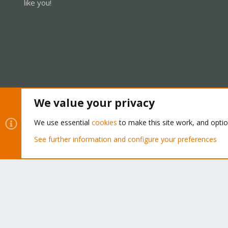
like you!
We value your privacy
Cookies
Proxmox Support Forum - Light Mode
We use essential
cookies
to make this site work, and opti
See further information and configure your preferences
®
Community platform by XenForo
© 2010-2026 XenForo Ltd.