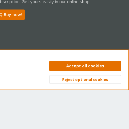
bscription. Get yours easily in our online shop.
Buy now!
ntact us
Terms and rules
Privacy policy
Help
Home
R
Accept all cookies
S
S
Reject optional cookies
Top
Bott