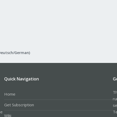
Deutsch/German)
Quick Navigation
G
Th
Home
ru
Get Subscription
se
le
Te
Wiki