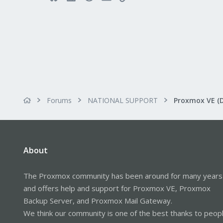
Alfhausen, Germany
roesing.it
Forums
NATIONAL SUPPORT
Proxmox VE (
About
The Proxmox community has been around for many years
and offers help and support for Proxmox VE, Proxmox
Backup Server, and Proxmox Mail Gateway.
We think our community is one of the best thanks to peop