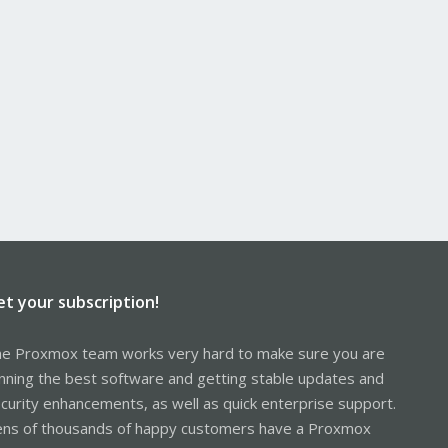
et your subscription!
e Proxmox team works very hard to make sure you are
nning the best software and getting stable updates and
curity enhancements, as well as quick enterprise support.
ns of thousands of happy customers have a Proxmox