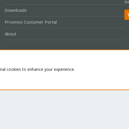
su
Downloads
Proxmox Customer Portal
About
Co
onal cookies to enhance your experience.