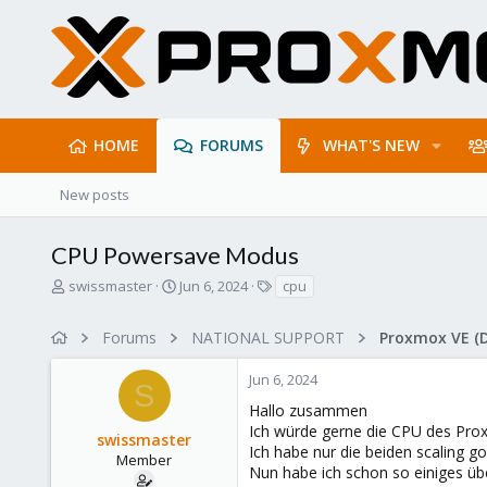
HOME
FORUMS
WHAT'S NEW
New posts
CPU Powersave Modus
T
S
T
swissmaster
Jun 6, 2024
cpu
h
t
a
r
a
g
Forums
NATIONAL SUPPORT
Proxmox VE (
e
r
s
a
t
Jun 6, 2024
d
d
S
s
a
Hallo zusammen
t
t
Ich würde gerne die CPU des Prox
swissmaster
a
e
Ich habe nur die beiden scaling 
r
Member
Nun habe ich schon so einiges übe
t