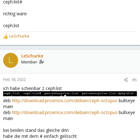
ceph.list#
richtig wäre:
ceph.list
LeSchurke
R
e
a
c
LeSchurke
L
t
Member
i
o
n
Feb 18, 2022
#5
s
ich habe scheinbar 2 ceph.list
:
deb
http://download.proxmox.com/debian/ceph-octopus
bullseye
main
deb
http://download.proxmox.com/debian/ceph-octopus
bullseye
main
bei beiden stand das gleiche drin
habe die mit dem # einfach gelöscht