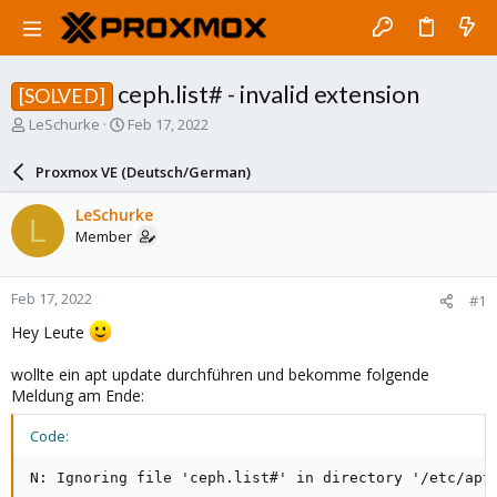
ceph.list# - invalid extension
[SOLVED]
T
S
LeSchurke
Feb 17, 2022
h
t
r
a
Proxmox VE (Deutsch/German)
e
r
a
t
LeSchurke
L
d
d
Member
s
a
t
t
a
e
Feb 17, 2022
#1
r
t
Hey Leute
e
r
wollte ein apt update durchführen und bekomme folgende
Meldung am Ende:
Code:
N: Ignoring file 'ceph.list#' in directory '/etc/apt