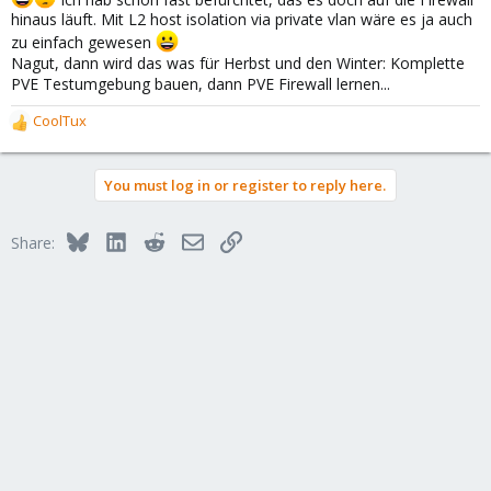
hinaus läuft. Mit L2 host isolation via private vlan wäre es ja auch
zu einfach gewesen
Nagut, dann wird das was für Herbst und den Winter: Komplette
PVE Testumgebung bauen, dann PVE Firewall lernen...
CoolTux
R
e
a
You must log in or register to reply here.
c
t
i
Bluesky
LinkedIn
Reddit
Email
Link
Share:
o
n
s
: