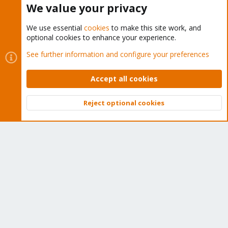
We value your privacy
We use essential
cookies
to make this site work, and
optional cookies to enhance your experience.
Cookies
Proxmox Support Forum - Light Mode
See further information and configure your preferences
Contact us
Terms and rules
Privacy policy
Help
Home
R
S
Accept all cookies
S
®
Community platform by XenForo
© 2010-2026 XenForo Ltd.
Reject optional cookies
Top
Bott