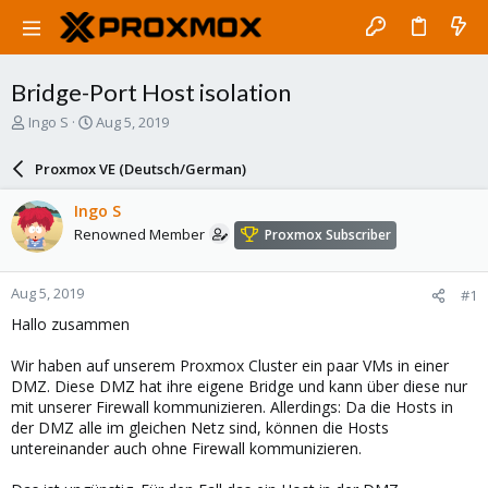
Bridge-Port Host isolation
T
S
Ingo S
Aug 5, 2019
h
t
r
a
Proxmox VE (Deutsch/German)
e
r
a
t
Ingo S
d
d
Renowned Member
Proxmox Subscriber
s
a
t
t
a
e
Aug 5, 2019
#1
r
t
Hallo zusammen
e
r
Wir haben auf unserem Proxmox Cluster ein paar VMs in einer
DMZ. Diese DMZ hat ihre eigene Bridge und kann über diese nur
mit unserer Firewall kommunizieren. Allerdings: Da die Hosts in
der DMZ alle im gleichen Netz sind, können die Hosts
untereinander auch ohne Firewall kommunizieren.