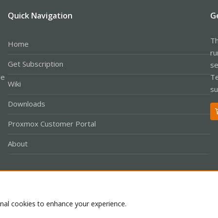
Quick Navigation
G
Th
Home
ru
Get Subscription
se
le
Te
Wiki
su
Downloads
Proxmox Customer Portal
About
Co
onal cookies to enhance your experience.