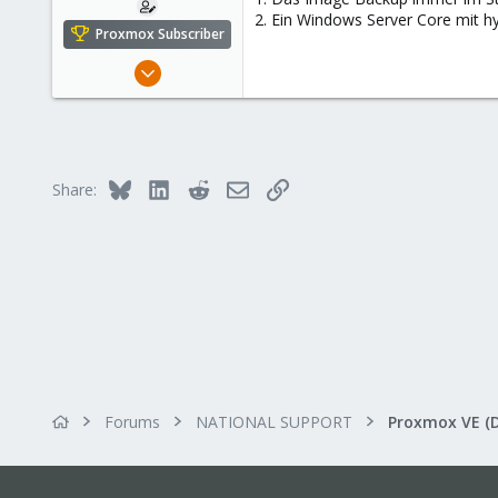
2. Ein Windows Server Core mit hy
Proxmox Subscriber
May 23, 2017
45
0
26
www.groemitz.de
Bluesky
LinkedIn
Reddit
Email
Link
Share:
Forums
NATIONAL SUPPORT
Proxmox VE (