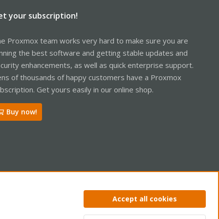
et your subscription!
e Proxmox team works very hard to make sure you are
nning the best software and getting stable updates and
curity enhancements, as well as quick enterprise support.
ns of thousands of happy customers have a Proxmox
bscription. Get yours easily in our online shop.
Buy now!
ntact us
Terms and rules
Privacy policy
Help
Home
R
Accept all cookies
S
S