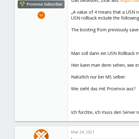
Das bedeutet, Zitat aus
https://d
e
Proxmox Subscriber
r
„A value of 4 means that a USN ro
May 23, 2017
USN rollback include the following
45
0
The booting from previously save
26
www.groemitz.de
Man soll dann ein USN Rollback m
Hier kann man denn sehen, wie es 
Natürlich nur bei MS selber.
Wie sieht das mit Proxmox aus?
Ich fürchte, ich muss den Server 
Mar 24, 2021