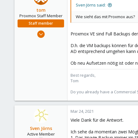
Sven Jörns said:
tom
Proxmox Staff Member
Wie sieht das mit Proxmox aus?
Staff member
Aug 29, 2006
Proxmox VE sind Full Backups der
15,950
D.h. die VM backups können für d
1,260
AD entsprechend umgehen kann u
273
Ob neu Aufsetzen nötig ist oder n
Best regards,
Tom
Do you already have a Commercial Su
Mar 24, 2021
Viele Dank für die Antwort.
Sven Jörns
Ich sehe da momentan zwei Mögli
Active Member
1. Das Image Backup immer im Stop