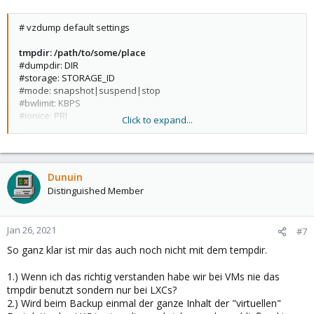
# vzdump default settings
tmpdir: /path/to/some/place
#dumpdir: DIR
#storage: STORAGE_ID
#mode: snapshot|suspend|stop
#bwlimit: KBPS
#ionice: PRI
Click to expand...
#lockwait: MINUTES
#stopwait: MINUTES
#size: MB
#stdexcludes: BOOLEAN
Dunuin
#mailto: ADDRESSLIST
Distinguished Member
#maxfiles: N
#script: FILENAME
#exclude-path: PATHLIST
#pigz: N
Jan 26, 2021
#7
So ganz klar ist mir das auch noch nicht mit dem tempdir.
1.) Wenn ich das richtig verstanden habe wir bei VMs nie das
tmpdir benutzt sondern nur bei LXCs?
2.) Wird beim Backup einmal der ganze Inhalt der "virtuellen"