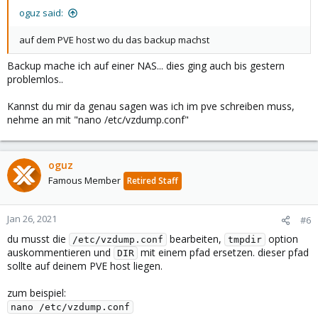
oguz said:
auf dem PVE host wo du das backup machst
Backup mache ich auf einer NAS... dies ging auch bis gestern
problemlos..
Kannst du mir da genau sagen was ich im pve schreiben muss,
nehme an mit "nano /etc/vzdump.conf"
oguz
Famous Member
Retired Staff
Jan 26, 2021
#6
du musst die
bearbeiten,
option
/etc/vzdump.conf
tmpdir
auskommentieren und
mit einem pfad ersetzen. dieser pfad
DIR
sollte auf deinem PVE host liegen.
zum beispiel:
nano /etc/vzdump.conf