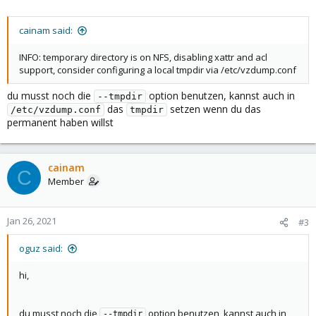
cainam said:
INFO: temporary directory is on NFS, disabling xattr and acl
support, consider configuring a local tmpdir via /etc/vzdump.conf
du musst noch die
option benutzen, kannst auch in
--tmpdir
das
setzen wenn du das
/etc/vzdump.conf
tmpdir
permanent haben willst
cainam
C
Member
Jan 26, 2021
#3
oguz said:
hi,
du musst noch die
option benutzen, kannst auch in
--tmpdir