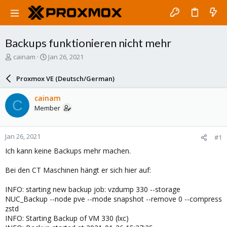
Backups funktionieren nicht mehr
T
S
cainam
Jan 26, 2021
h
t
r
a
Proxmox VE (Deutsch/German)
e
r
a
t
cainam
C
d
d
Member
s
a
t
t
a
e
Jan 26, 2021
#1
r
t
Ich kann keine Backups mehr machen.
e
r
Bei den CT Maschinen hängt er sich hier auf:
INFO: starting new backup job: vzdump 330 --storage
NUC_Backup --node pve --mode snapshot --remove 0 --compress
zstd
INFO: Starting Backup of VM 330 (lxc)