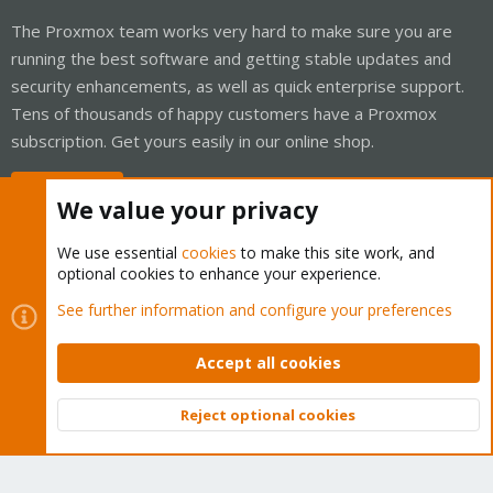
The Proxmox team works very hard to make sure you are
running the best software and getting stable updates and
security enhancements, as well as quick enterprise support.
Tens of thousands of happy customers have a Proxmox
subscription. Get yours easily in our online shop.
Buy now!
We value your privacy
We use essential
cookies
to make this site work, and
optional cookies to enhance your experience.
Cookies
Proxmox Support Forum - Light Mode
See further information and configure your preferences
Contact us
Terms and rules
Privacy policy
Help
Home
R
S
Accept all cookies
S
®
Community platform by XenForo
© 2010-2026 XenForo Ltd.
Reject optional cookies
Top
Bott