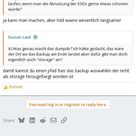
laufen, wenn man die Abnutzung der SSDs gerne etwas schonen
würde?
ja kann man machen, aber hdd waere wesentlich langsamer
Dunuin said:
4.) Was genau macht das dumpdir? Ich hätte gedacht, das wäre
der Ort wo das Backup am Ende landet aber dafür gibt man doch
eigentlich auch "storage" an?
damit kannst du einen pfad fuer das backup auswahlen der nicht
als storage hinzugefuegt worden ist
Dunuin
R
e
a
You must log in or register to reply here.
c
t
i
Bluesky
LinkedIn
Reddit
Email
Link
Share:
o
n
s