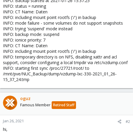
INFO: Backup started at 2021-01-26 15:37:25
INFO: status = running
INFO: CT Name: Daten
INFO: including mount point rootfs ('/') in backup
INFO: mode failure - some volumes do not support snapshots
INFO: trying 'suspend' mode instead
INFO: backup mode: suspend
INFO: ionice priority: 7
INFO: CT Name: Daten
INFO: including mount point rootfs ('/') in backup
INFO: temporary directory is on NFS, disabling xattr and acl
support, consider configuring a local tmpdir via /etc/vzdump.conf
INFO: starting first sync /proc/27721/root/ to
/mnt/pve/NUC_Backup/dump/vzdump-lxc-330-2021_01_26-
15_37_24.tmp
oguz
Famous Member
Retired Staff
Jan 26, 2021
#2
hi,