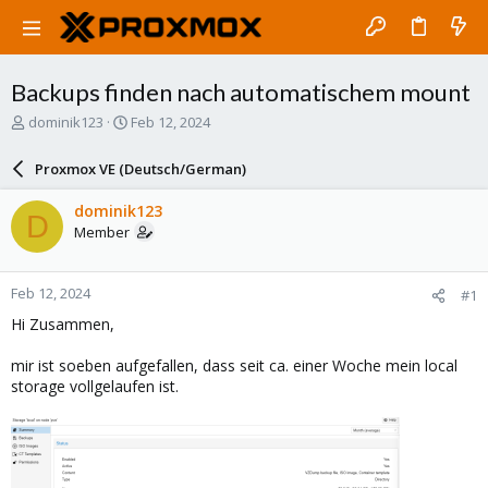
Backups finden nach automatischem mount
T
S
dominik123
Feb 12, 2024
h
t
r
a
Proxmox VE (Deutsch/German)
e
r
a
t
dominik123
D
d
d
Member
s
a
t
t
a
e
Feb 12, 2024
#1
r
t
Hi Zusammen,
e
r
mir ist soeben aufgefallen, dass seit ca. einer Woche mein local
storage vollgelaufen ist.