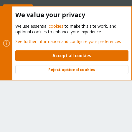
Buy now!
We value your privacy
We use essential
cookies
to make this site work, and
optional cookies to enhance your experience.
Cookies
Proxmox Support Forum - Light Mode
See further information and configure your preferences
Contact us
Terms and rules
Privacy policy
Help
Home
R
S
Accept all cookies
S
®
Community platform by XenForo
© 2010-2026 XenForo Ltd.
Reject optional cookies
Top
Bott