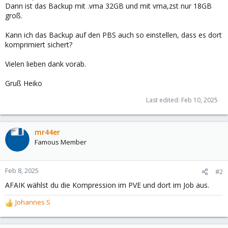
Dann ist das Backup mit .vma 32GB und mit vma,zst nur 18GB
groß.
Kann ich das Backup auf den PBS auch so einstellen, dass es dort
komprimiert sichert?
Vielen lieben dank vorab.
Gruß Heiko
Last edited:
Feb 10, 2025
mr44er
Famous Member
Feb 8, 2025
#2
AFAIK wählst du die Kompression im PVE und dort im Job aus.
Johannes S
R
e
a