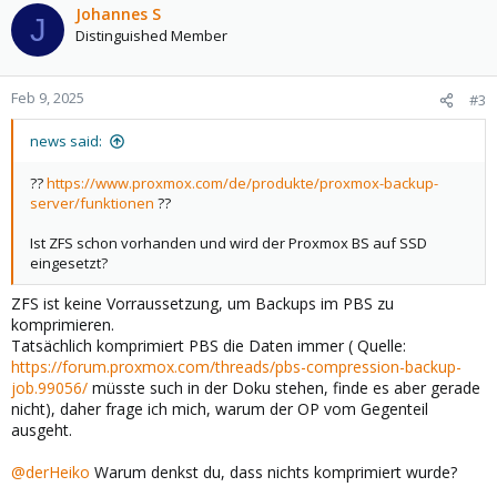
c
Johannes S
J
t
Distinguished Member
i
o
n
Feb 9, 2025
#3
s
:
news said:
??
https://www.proxmox.com/de/produkte/proxmox-backup-
server/funktionen
??
Ist ZFS schon vorhanden und wird der Proxmox BS auf SSD
eingesetzt?
ZFS ist keine Vorraussetzung, um Backups im PBS zu
komprimieren.
Tatsächlich komprimiert PBS die Daten immer ( Quelle:
https://forum.proxmox.com/threads/pbs-compression-backup-
job.99056/
müsste such in der Doku stehen, finde es aber gerade
nicht), daher frage ich mich, warum der OP vom Gegenteil
ausgeht.
@derHeiko
Warum denkst du, dass nichts komprimiert wurde?