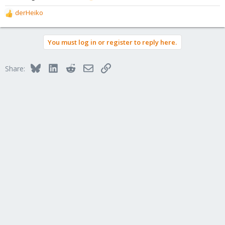
derHeiko
R
e
a
You must log in or register to reply here.
c
t
i
Bluesky
LinkedIn
Reddit
Email
Link
Share:
o
n
s
: