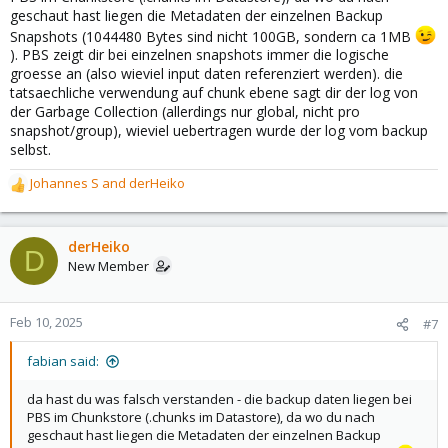
geschaut hast liegen die Metadaten der einzelnen Backup
Snapshots (1044480 Bytes sind nicht 100GB, sondern ca 1MB
). PBS zeigt dir bei einzelnen snapshots immer die logische
groesse an (also wieviel input daten referenziert werden). die
tatsaechliche verwendung auf chunk ebene sagt dir der log von
der Garbage Collection (allerdings nur global, nicht pro
snapshot/group), wieviel uebertragen wurde der log vom backup
selbst.
Johannes S
and
derHeiko
R
e
a
c
derHeiko
D
t
New Member
i
o
n
Feb 10, 2025
#7
s
:
fabian said:
da hast du was falsch verstanden - die backup daten liegen bei
PBS im Chunkstore (.chunks im Datastore), da wo du nach
geschaut hast liegen die Metadaten der einzelnen Backup