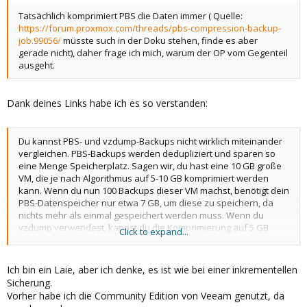
Tatsächlich komprimiert PBS die Daten immer ( Quelle:
https://forum.proxmox.com/threads/pbs-compression-backup-
job.99056/
müsste such in der Doku stehen, finde es aber
gerade nicht), daher frage ich mich, warum der OP vom Gegenteil
ausgeht.
Dank deines Links habe ich es so verstanden:
Du kannst PBS- und vzdump-Backups nicht wirklich miteinander
vergleichen. PBS-Backups werden dedupliziert und sparen so
eine Menge Speicherplatz. Sagen wir, du hast eine 10 GB große
VM, die je nach Algorithmus auf 5-10 GB komprimiert werden
kann. Wenn du nun 100 Backups dieser VM machst, benötigt dein
PBS-Datenspeicher nur etwa 7 GB, um diese zu speichern, da
nichts mehr als einmal gespeichert werden muss. Wenn du
vzdump verwendest, kannst du die Komprimierung auf 5 GB
Click to expand...
reduzieren, aber da du diese 5 GB 100 Mal speichern musst,
werden 500 GB benötigt und nicht nur die 7 GB, die PBS
benötigen würde. Die Komprimierung spielt also keine Rolle,
Ich bin ein Laie, aber ich denke, es ist wie bei einer inkrementellen
wenn du mehr als ein Backup von jeder VM erstellst. PBS ist also
Sicherung.
in fast allen Fällen vorzuziehen.
Vorher habe ich die Community Edition von Veeam genutzt, da