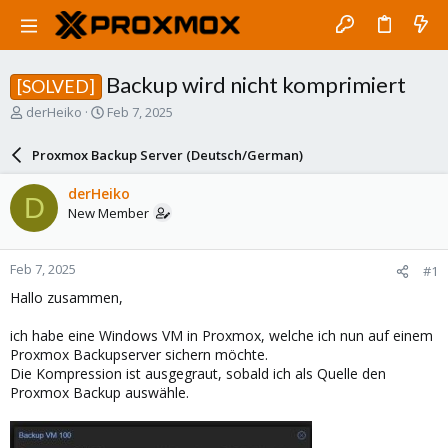
Backup wird nicht komprimiert
[SOLVED]
T
S
derHeiko
Feb 7, 2025
h
t
r
a
Proxmox Backup Server (Deutsch/German)
e
r
a
t
derHeiko
D
d
d
New Member
s
a
t
t
a
e
Feb 7, 2025
#1
r
t
Hallo zusammen,
e
r
ich habe eine Windows VM in Proxmox, welche ich nun auf einem
Proxmox Backupserver sichern möchte.
Die Kompression ist ausgegraut, sobald ich als Quelle den
Proxmox Backup auswähle.