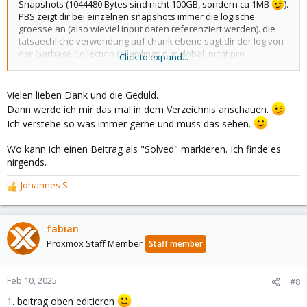
Snapshots (1044480 Bytes sind nicht 100GB, sondern ca 1MB
).
PBS zeigt dir bei einzelnen snapshots immer die logische
groesse an (also wieviel input daten referenziert werden). die
tatsaechliche verwendung auf chunk ebene sagt dir der log von
der Garbage Collection (allerdings nur global, nicht pro
Click to expand...
snapshot/group), wieviel uebertragen wurde der log vom backup
selbst.
Vielen lieben Dank und die Geduld.
Dann werde ich mir das mal in dem Verzeichnis anschauen.
Ich verstehe so was immer gerne und muss das sehen.
Wo kann ich einen Beitrag als "Solved" markieren. Ich finde es
nirgends.
Johannes S
R
e
a
c
fabian
t
Proxmox Staff Member
Staff member
i
o
n
Feb 10, 2025
#8
s
1. beitrag oben editieren
: