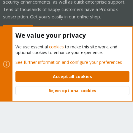
security enhancements, as well as quick enterprise support.
Tens of thousands of happy customers have a Proxmox
subscription. Get yours easily in our online shop.
Buy now!
We value your privacy
We use essential
cookies
to make this site work, and
optional cookies to enhance your experience.
Cookies
Proxmox Support Forum - Light Mode
See further information and configure your preferences
Contact us
Terms and rules
Privacy policy
Help
Home
R
S
Accept all cookies
S
®
Community platform by XenForo
© 2010-2026 XenForo Ltd.
Reject optional cookies
Top
Bott