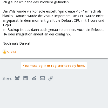
Ich glaube ich habe das Problem gefunden!
Die VMs wurde via Konsole erstellt "qm create <id>" einfach als
blanko. Danach wurde die VMDK importiert. Die CPU wurde nicht
angepasst. In dem moment greift die Default CPU mit 1 core und
1 cpu.
Im Backup ist das dann auch genau so drinnen. Auch ein Reboot,
HA oder mirgration ändert an der config nix.
Nochmals Danke!
cheiss
R
e
a
You must log in or register to reply here.
c
t
i
Bluesky
LinkedIn
Reddit
Email
Link
Share:
o
n
s
: