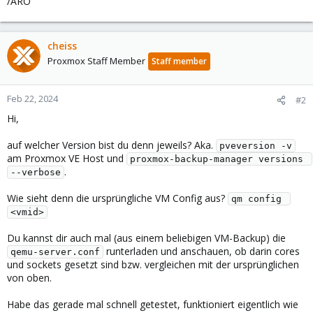
/ARO
cheiss
Proxmox Staff Member
Staff member
Feb 22, 2024
#2
Hi,
auf welcher Version bist du denn jeweils? Aka.
pveversion -v
am Proxmox VE Host und
proxmox-backup-manager versions 
.
--verbose
Wie sieht denn die ursprüngliche VM Config aus?
qm config 
<vmid>
Du kannst dir auch mal (aus einem beliebigen VM-Backup) die
runterladen und anschauen, ob darin cores
qemu-server.conf
und sockets gesetzt sind bzw. vergleichen mit der ursprünglichen
von oben.
Habe das gerade mal schnell getestet, funktioniert eigentlich wie