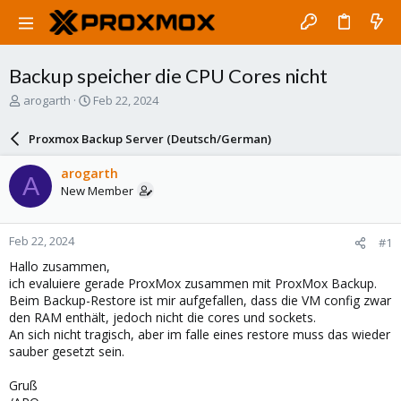
Backup speicher die CPU Cores nicht
T
S
arogarth
Feb 22, 2024
h
t
r
a
Proxmox Backup Server (Deutsch/German)
e
r
a
t
arogarth
A
d
d
New Member
s
a
t
t
a
e
Feb 22, 2024
#1
r
t
Hallo zusammen,
e
ich evaluiere gerade ProxMox zusammen mit ProxMox Backup.
r
Beim Backup-Restore ist mir aufgefallen, dass die VM config zwar
den RAM enthält, jedoch nicht die cores und sockets.
An sich nicht tragisch, aber im falle eines restore muss das wieder
sauber gesetzt sein.
Gruß