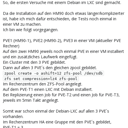
So, die ersten Versuche mit einem Debian im LXC sind gemacht.
Da die Installation auf den HM90 doch etwas länger/komplizierter
ist, habe ich mich dafür entschieden, die Tests noch einmal in
einer VM zu machen.
Ich bin wie folgt vorgegangen.
PVE1 (HM90-1), PVE2 (HM90-2), PVE3 in einer VM (aktueller PVE
Rechner)
Auf den zwei HM90 jeweils noch einmal PVE in einer VM installiert
und ein zusätzliches Laufwerk eingefügt.
Ein Cluster mit den 3 PVE gebildet.
Dann auf allen 3 PVE´s den gleichen zpool gebildet.
zpool create -o ashift=12 zfs-pool /dev/sdb
zfs set compression=lz4 zfs-pool
Im Rechenzentrum den ZFS-Pool angelegt.
Auf dem PVE-T1 einen LXC mit Debian installiert.
Bei Replizierung einen Job für PVE-T2 und einen Job für PVE-T3,
jeweils im 5min Takt angelegt.
Somit war schon einmal der Debian-LXC auf allen 3 PVE´s
vorhanden.
Im Rechenzentrum HA eine Gruppe mit den PVE´s gebildet,
PVE-T1 = 3