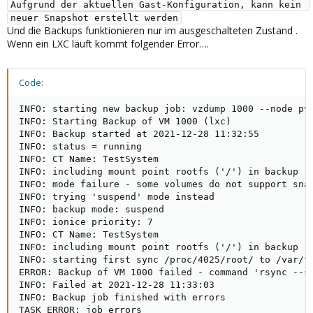
Aufgrund der aktuellen Gast-Konfiguration, kann kein 
neuer Snapshot erstellt werden
Und die Backups funktionieren nur im ausgeschalteten Zustand .
Wenn ein LXC läuft kommt folgender Error….
Code:
INFO: starting new backup job: vzdump 1000 --node pve
INFO: Starting Backup of VM 1000 (lxc)

INFO: Backup started at 2021-12-28 11:32:55

INFO: status = running

INFO: CT Name: TestSystem

INFO: including mount point rootfs ('/') in backup

INFO: mode failure - some volumes do not support snap
INFO: trying 'suspend' mode instead

INFO: backup mode: suspend

INFO: ionice priority: 7

INFO: CT Name: TestSystem

INFO: including mount point rootfs ('/') in backup

INFO: starting first sync /proc/4025/root/ to /var/tm
ERROR: Backup of VM 1000 failed - command 'rsync --s
INFO: Failed at 2021-12-28 11:33:03

INFO: Backup job finished with errors

TASK ERROR: job errors