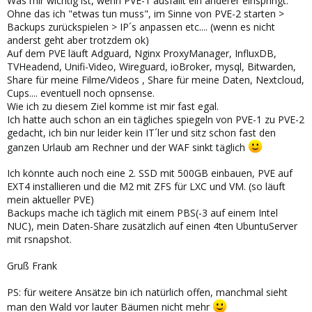
Was mir wichtig ist, wenn PVE-1 ausfällt ein anderer einspringt.
Ohne das ich "etwas tun muss", im Sinne von PVE-2 starten >
Backups zurückspielen > IP´s anpassen etc.... (wenn es nicht
anderst geht aber trotzdem ok)
Auf dem PVE läuft Adguard, Nginx ProxyManager, InfluxDB,
TVHeadend, Unifi-Video, Wireguard, ioBroker, mysql, Bitwarden,
Share für meine Filme/Videos , Share für meine Daten, Nextcloud,
Cups.... eventuell noch opnsense.
Wie ich zu diesem Ziel komme ist mir fast egal.
Ich hatte auch schon an ein tägliches spiegeln von PVE-1 zu PVE-2
gedacht, ich bin nur leider kein IT´ler und sitz schon fast den
ganzen Urlaub am Rechner und der WAF sinkt täglich
Ich könnte auch noch eine 2. SSD mit 500GB einbauen, PVE auf
EXT4 installieren und die M2 mit ZFS für LXC und VM. (so läuft
mein aktueller PVE)
Backups mache ich täglich mit einem PBS(-3 auf einem Intel
NUC), mein Daten-Share zusätzlich auf einen 4ten UbuntuServer
mit rsnapshot.
Gruß Frank
PS: für weitere Ansätze bin ich natürlich offen, manchmal sieht
man den Wald vor lauter Bäumen nicht mehr