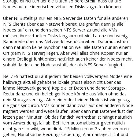
Storage einrichten der die Daten so bereitstellt, dass da alle
Nodes auf die identischen virtuellen Disks zugreifen können.
Über NFS stellt ja nur ein NFS Server die Daten für alle anderen
NFS Clients über das Netzwerk bereit. Da greifen dann ja alle
Nodes auf ein und den selben NFS Server zu und alle VMs
müssen ihre virtuellen Disks langsam mit viel Latenz und wenig
Bandbreite über das Netzwerk lesen/schreiben. Da brauchst du
dann natürlich keine Synchonisation weil alle Daten nur an einem
Ort (dem NFS server) liegen. Aber weil alles ohne Kopien nur an
einem Ort liegt funktioniert natürlich auch keiner der Nodes mehr,
sobald da der eine Node ausfällt, der als NFS Server fungiert.
Bei ZFS hättest du auf jedem der beiden vollwertigen Nodes eine
halbwegs aktuell gehaltene lokale (muss also nicht über das
lahme Netzwerk gehen) Kopie aller Daten und daher Storage-
Redundanz und ein beliebiger Node könnte ausfallen ohne das
dein Storage versagt. Aber einer der beiden Nodes ist wie gesagt
nie ganz synchron. VMs können dann zwar auf den anderen Node
migriert werden und weiterlaufen, aber dann mit Datenverlust der
letzen paar Minuten. Ob das für dich vertretbar ist hängt natürlich
vom Anwendungsfall ab. Bei Heimautomatisierung vermutlich
nicht ganz so wild, wenn dir da 15 Minuten an Graphen verloren
gehen, Hauptsache Heizungssteuerung, Alarmanlage, Licht und