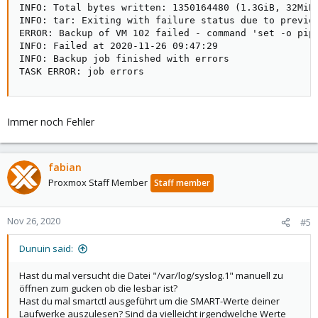
INFO: Total bytes written: 1350164480 (1.3GiB, 32MiB/
INFO: tar: Exiting with failure status due to previou
ERROR: Backup of VM 102 failed - command 'set -o pip
INFO: Failed at 2020-11-26 09:47:29

INFO: Backup job finished with errors

TASK ERROR: job errors
Immer noch Fehler
fabian
Proxmox Staff Member
Staff member
Nov 26, 2020
#5
Dunuin said:
Hast du mal versucht die Datei "/var/log/syslog.1" manuell zu
öffnen zum gucken ob die lesbar ist?
Hast du mal smartctl ausgeführt um die SMART-Werte deiner
Laufwerke auszulesen? Sind da vielleicht irgendwelche Werte