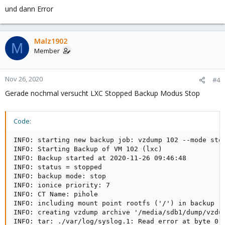
und dann Error
Malz1902
M
Member
Nov 26, 2020
#4
Gerade nochmal versucht LXC Stopped Backup Modus Stop
Code:
INFO: starting new backup job: vzdump 102 --mode stop
INFO: Starting Backup of VM 102 (lxc)

INFO: Backup started at 2020-11-26 09:46:48

INFO: status = stopped

INFO: backup mode: stop

INFO: ionice priority: 7

INFO: CT Name: pihole

INFO: including mount point rootfs ('/') in backup

INFO: creating vzdump archive '/media/sdb1/dump/vzdum
INFO: tar: ./var/log/syslog.1: Read error at byte 0, 