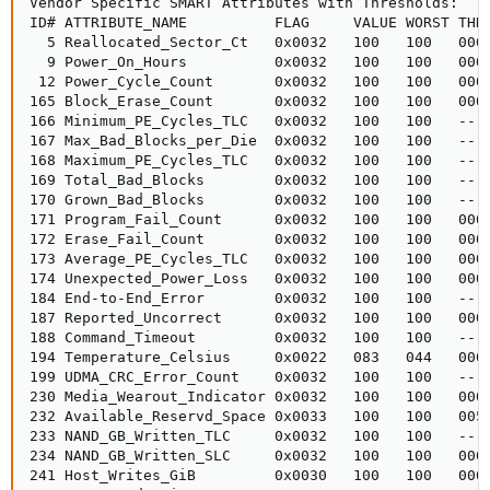
Vendor Specific SMART Attributes with Thresholds:

ID# ATTRIBUTE_NAME          FLAG     VALUE WORST THRE
  5 Reallocated_Sector_Ct   0x0032   100   100   000 
  9 Power_On_Hours          0x0032   100   100   000 
 12 Power_Cycle_Count       0x0032   100   100   000 
165 Block_Erase_Count       0x0032   100   100   000 
166 Minimum_PE_Cycles_TLC   0x0032   100   100   --- 
167 Max_Bad_Blocks_per_Die  0x0032   100   100   --- 
168 Maximum_PE_Cycles_TLC   0x0032   100   100   --- 
169 Total_Bad_Blocks        0x0032   100   100   --- 
170 Grown_Bad_Blocks        0x0032   100   100   --- 
171 Program_Fail_Count      0x0032   100   100   000 
172 Erase_Fail_Count        0x0032   100   100   000 
173 Average_PE_Cycles_TLC   0x0032   100   100   000 
174 Unexpected_Power_Loss   0x0032   100   100   000 
184 End-to-End_Error        0x0032   100   100   --- 
187 Reported_Uncorrect      0x0032   100   100   000 
188 Command_Timeout         0x0032   100   100   --- 
194 Temperature_Celsius     0x0022   083   044   000 
199 UDMA_CRC_Error_Count    0x0032   100   100   --- 
230 Media_Wearout_Indicator 0x0032   100   100   000 
232 Available_Reservd_Space 0x0033   100   100   005 
233 NAND_GB_Written_TLC     0x0032   100   100   --- 
234 NAND_GB_Written_SLC     0x0032   100   100   000 
241 Host_Writes_GiB         0x0030   100   100   000 