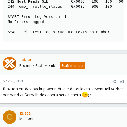
242 Host_Reads_GiB          0x0030   100   100   000 
244 Temp_Throttle_Status    0x0032   000   100   --- 
SMART Error Log Version: 1

No Errors Logged

SMART Self-test log structure revision number 1
fabian
Proxmox Staff Member
Staff member
Nov 26, 2020
#8
funktioniert das backup wenn du die datei löscht (eventuell vorher
per hand außerhalb des containers sichern
)?
gustel
G
Member