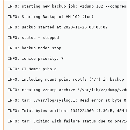
INFO: starting new backup job: vzdump 102 --compress 
INFO: Starting Backup of VM 102 (lxc)

INFO: Backup started at 2020-11-26 08:03:02

INFO: status = stopped

INFO: backup mode: stop

INFO: ionice priority: 7

INFO: CT Name: pihole

INFO: including mount point rootfs ('/') in backup

INFO: creating vzdump archive '/var/lib/vz/dump/vzdum
INFO: tar: ./var/log/syslog.1: Read error at byte 0, 
INFO: Total bytes written: 1341224960 (1.3GiB, 48MiB/
INFO: tar: Exiting with failure status due to previou