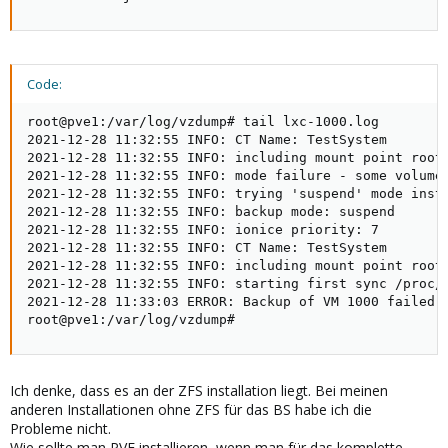
Code:
root@pve1:/var/log/vzdump# tail lxc-1000.log

2021-12-28 11:32:55 INFO: CT Name: TestSystem

2021-12-28 11:32:55 INFO: including mount point rootf
2021-12-28 11:32:55 INFO: mode failure - some volumes
2021-12-28 11:32:55 INFO: trying 'suspend' mode inste
2021-12-28 11:32:55 INFO: backup mode: suspend

2021-12-28 11:32:55 INFO: ionice priority: 7

2021-12-28 11:32:55 INFO: CT Name: TestSystem

2021-12-28 11:32:55 INFO: including mount point rootf
2021-12-28 11:32:55 INFO: starting first sync /proc/4
2021-12-28 11:33:03 ERROR: Backup of VM 1000 failed 
root@pve1:/var/log/vzdump#
Ich denke, dass es an der ZFS installation liegt. Bei meinen
anderen Installationen ohne ZFS für das BS habe ich die
Probleme nicht.
Wie sollte man PVE installieren, wenn man für das komplette