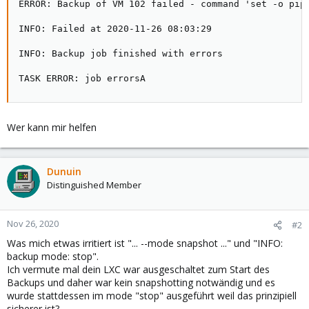
ERROR: Backup of VM 102 failed - command 'set -o pip
INFO: Failed at 2020-11-26 08:03:29

INFO: Backup job finished with errors

TASK ERROR: job errorsA
Wer kann mir helfen
Dunuin
Distinguished Member
Nov 26, 2020
#2
Was mich etwas irritiert ist "... --mode snapshot ..." und "INFO:
backup mode: stop".
Ich vermute mal dein LXC war ausgeschaltet zum Start des
Backups und daher war kein snapshotting notwändig und es
wurde stattdessen im mode "stop" ausgeführt weil das prinzipiell
sicherer ist?