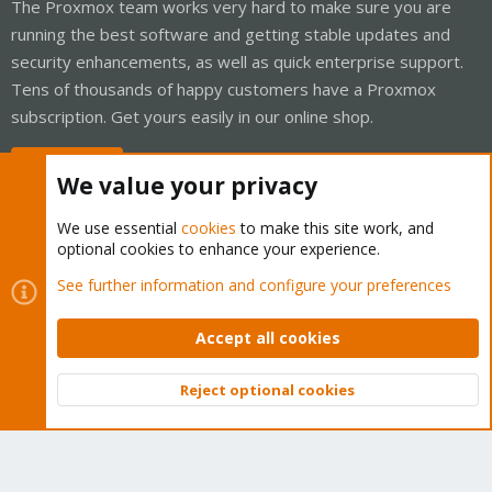
The Proxmox team works very hard to make sure you are
running the best software and getting stable updates and
security enhancements, as well as quick enterprise support.
Tens of thousands of happy customers have a Proxmox
subscription. Get yours easily in our online shop.
Buy now!
We value your privacy
We use essential
cookies
to make this site work, and
optional cookies to enhance your experience.
Cookies
Proxmox Support Forum - Light Mode
See further information and configure your preferences
Contact us
Terms and rules
Privacy policy
Help
Home
R
S
Accept all cookies
S
®
Community platform by XenForo
© 2010-2026 XenForo Ltd.
Reject optional cookies
Top
Bott