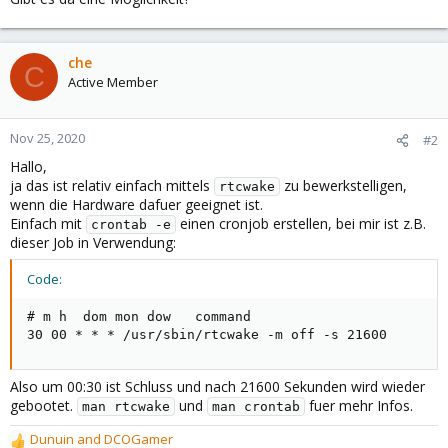
che
C
Active Member
Nov 25, 2020
#2
Hallo,
ja das ist relativ einfach mittels
zu bewerkstelligen,
rtcwake
wenn die Hardware dafuer geeignet ist.
Einfach mit
einen cronjob erstellen, bei mir ist z.B.
crontab -e
dieser Job in Verwendung:
Code:
# m h  dom mon dow   command

30 00 * * * /usr/sbin/rtcwake -m off -s 21600
Also um 00:30 ist Schluss und nach 21600 Sekunden wird wieder
gebootet.
und
fuer mehr Infos.
man rtcwake
man crontab
Dunuin
and
DCOGamer
R