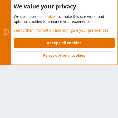
Buy now!
We value your privacy
We use essential
cookies
to make this site work, and
optional cookies to enhance your experience.
Cookies
Proxmox Support Forum - Light Mode
See further information and configure your preferences
Contact us
Terms and rules
Privacy policy
Help
Home
R
S
Accept all cookies
S
®
Community platform by XenForo
© 2010-2026 XenForo Ltd.
Reject optional cookies
Top
Bott