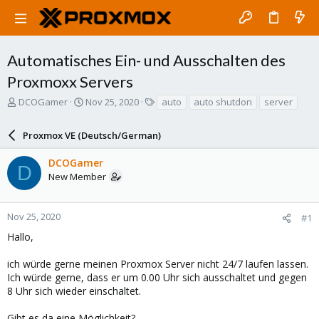
Automatisches Ein- und Ausschalten des
Proxmoxx Servers
T
S
T
DCOGamer
Nov 25, 2020
auto
auto shutdon
server
h
t
a
r
a
g
Proxmox VE (Deutsch/German)
e
r
s
a
t
DCOGamer
d
d
D
New Member
s
a
t
t
a
e
r
Nov 25, 2020
#1
t
Hallo,
e
r
ich würde gerne meinen Proxmox Server nicht 24/7 laufen lassen.
Ich würde gerne, dass er um 0.00 Uhr sich ausschaltet und gegen
8 Uhr sich wieder einschaltet.
Gibt es da eine Möglichkeit?