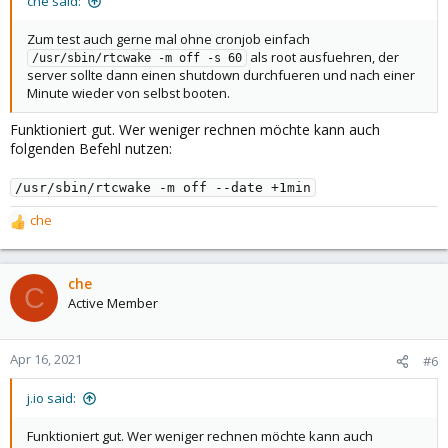
che said:
Zum test auch gerne mal ohne cronjob einfach
als root ausfuehren, der
/usr/sbin/rtcwake -m off -s 60
server sollte dann einen shutdown durchfueren und nach einer
Minute wieder von selbst booten.
Funktioniert gut. Wer weniger rechnen möchte kann auch
folgenden Befehl nutzen:
/usr/sbin/rtcwake -m off --date +1min
che
R
e
a
c
che
C
t
Active Member
i
o
n
Apr 16, 2021
#6
s
:
j.io said:
Funktioniert gut. Wer weniger rechnen möchte kann auch