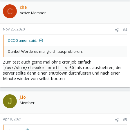
a
c
che
C
t
Active Member
i
o
n
Nov 25, 2020
#4
s
:
DCOGamer said:
Danke! Werde es mal gleich ausprobieren.
Zum test auch gerne mal ohne cronjob einfach
als root ausfuehren, der
/usr/sbin/rtcwake -m off -s 60
server sollte dann einen shutdown durchfueren und nach einer
Minute wieder von selbst booten.
j.io
J
Member
Apr 9, 2021
#5