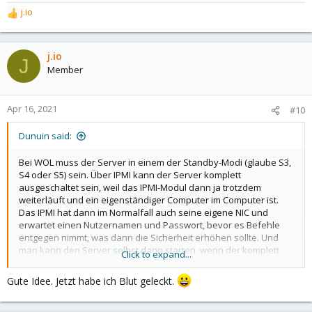
j.io
R
e
a
c
j.io
J
t
Member
i
o
n
Apr 16, 2021
#10
s
:
Dunuin said:
Bei WOL muss der Server in einem der Standby-Modi (glaube S3,
S4 oder S5) sein. Über IPMI kann der Server komplett
ausgeschaltet sein, weil das IPMI-Modul dann ja trotzdem
weiterläuft und ein eigenständiger Computer im Computer ist.
Das IPMI hat dann im Normalfall auch seine eigene NIC und
erwartet einen Nutzernamen und Passwort, bevor es Befehle
entgegen nimmt, was dann die Sicherheit erhöhen sollte. Und
man kann den Server selbst dann starten, wenn der komplett
Click to expand...
gecrasht ist.
Gute Idee. Jetzt habe ich Blut geleckt.
Aber ansonsten ja. Wenn man eine NIC hat die WOL unterstützt,
dann ist das natürlich auch eine Option.