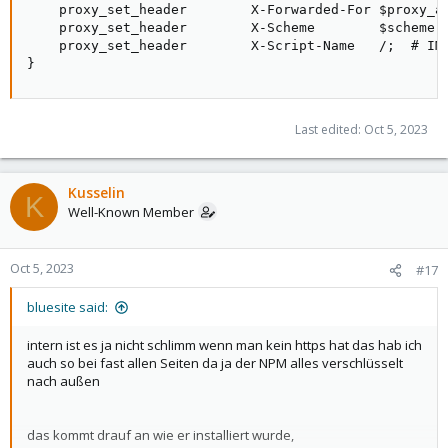
    proxy_set_header        X-Forwarded-For $proxy_ad
    proxy_set_header        X-Scheme        $scheme;

    proxy_set_header        X-Script-Name   /;  # IMP
}
Last edited:
Oct 5, 2023
Kusselin
K
Well-Known Member
Oct 5, 2023
#17
bluesite said:
intern ist es ja nicht schlimm wenn man kein https hat das hab ich
auch so bei fast allen Seiten da ja der NPM alles verschlüsselt
nach außen
das kommt drauf an wie er installiert wurde,