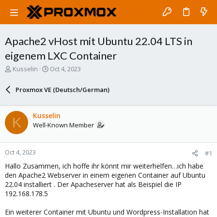
Apache2 vHost mit Ubuntu 22.04 LTS in
eigenem LXC Container
T
S
Kusselin
Oct 4, 2023
h
t
r
a
Proxmox VE (Deutsch/German)
e
r
a
t
d
d
Kusselin
K
s
a
Well-Known Member
t
t
a
e
r
Oct 4, 2023
#1
t
e
Hallo Zusammen, ich hoffe ihr könnt mir weiterhelfen…ich habe
r
den Apache2 Webserver in einem eigenen Container auf Ubuntu
22.04 installiert . Der Apacheserver hat als Beispiel die IP
192.168.178.5
Ein weiterer Container mit Ubuntu und Wordpress-Installation hat