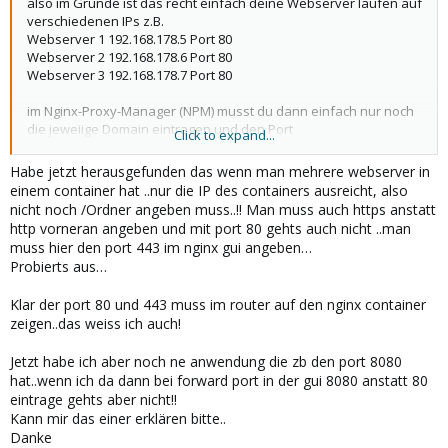
also im Grunde ist das recht einfach deine Webserver laufen auf
verschiedenen IPs z.B.
Webserver 1 192.168.178.5 Port 80
Webserver 2 192.168.178.6 Port 80
Webserver 3 192.168.178.7 Port 80
im Nginx-Proxy-Manager (NPM) musst du dann einfach nur noch
die jeweiige Domain eintragen und den Port
Click to expand...
also für Webserver 1 Domain1.duckdns.org Port 80, Webserver 2
Domain2.duckdns.org Port 80 usw
Habe jetzt herausgefunden das wenn man mehrere webserver in
einem container hat ..nur die IP des containers ausreicht, also
den Pfad wie /var/www/html musst du da nicht eintragen das ist
nicht noch /Ordner angeben muss..!! Man muss auch https anstatt
dem NPM egal
http vorneran angeben und mit port 80 gehts auch nicht ..man
muss hier den port 443 im nginx gui angeben…
Im Router muss dann noch eine Portweiterleitung vorhanden
Probierts aus…
sein von Port 443 (für https) auf die IP auf dem der NPM läuft
auf dem am besten dann auch die Zertifikate erstellen für https
Klar der port 80 und 443 muss im router auf den nginx container
von Letsencrypt damit die Verbindung verschlüsselt ist.
zeigen..das weiss ich auch!
Jetzt habe ich aber noch ne anwendung die zb den port 8080
hat..wenn ich da dann bei forward port in der gui 8080 anstatt 80
eintrage gehts aber nicht!!
Kann mir das einer erklären bitte..
Danke