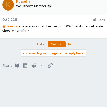
Kusselin
K
Well-Known Member
Oct 5, 2023
#20
@bluesite
: wieso muss man hier bei port 8080 jetzt manuell in die
vhost eingreifen?
Last
1 of 2
Next
You must log in or register to reply here.
Bluesky
LinkedIn
Reddit
Email
Link
Share: