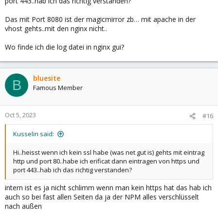
port 443..hab ich das richtig verstanden?
Das mit Port 8080 ist der magicmirror zb… mit apache in der
vhost gehts..mit den nginx nicht..
Wo finde ich die log datei in nginx gui?
bluesite
B
Famous Member
Oct 5, 2023
#16
Kusselin said:
Hi..heisst wenn ich kein ssl habe (was net gut is) gehts mit eintrag
http und port 80..habe ich erificat dann eintragen von https und
port 443..hab ich das richtig verstanden?
intern ist es ja nicht schlimm wenn man kein https hat das hab ich
auch so bei fast allen Seiten da ja der NPM alles verschlüsselt
nach außen