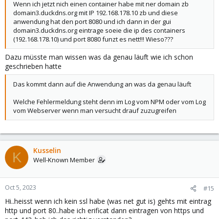
Wenn ich jetzt nich einen container habe mit ner domain zb
domain3.duckdns.org mit IP 192.168.178.10 zb und diese
anwendung hat den port 8080 und ich dann in der gui
domain3.duckdns.org eintrage soeie die ip des containers
(192.168.178.10) und port 8080 funzt es nett!!! Wieso???
Dazu müsste man wissen was da genau läuft wie ich schon
geschrieben hatte
Das kommt dann auf die Anwendung an was da genau läuft
Welche Fehlermeldung steht denn im Log vom NPM oder vom Log
vom Webserver wenn man versucht drauf zuzugreifen
Kusselin
K
Well-Known Member
Oct 5, 2023
#15
Hi..heisst wenn ich kein ssl habe (was net gut is) gehts mit eintrag
http und port 80..habe ich erificat dann eintragen von https und