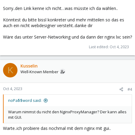
Sorry..den Link kenne ich nicht…was müsste ich da wählen..
Könntest du bitte bissl konkreter und mehr mitteilen so das es
auch ein nicht webdesigner versteht..danke dir
Wäre das unter Server-Networking und da dann der nginx lxc sein?
Last edited:
Oct 4, 2023
Kusselin
K
Well-Known Member
Oct 4, 2023
#4
noPa$$word said:
Warum nimmst du nicht den NginxProxyManager? Der kann alles
mit GUI.
Warte..ich probiere das nochmal mit dem nginx mit gui..