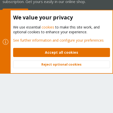
subscription. Get yours easily in our online shop.
Buy now!
We value your privacy
We use essential
cookies
to make this site work, and
optional cookies to enhance your experience.
Cookies
Proxmox Support Forum - Light Mode
See further information and configure your preferences
Contact us
Terms and rules
Privacy policy
Help
Home
R
S
Accept all cookies
S
®
Community platform by XenForo
© 2010-2026 XenForo Ltd.
Reject optional cookies
Top
Bott