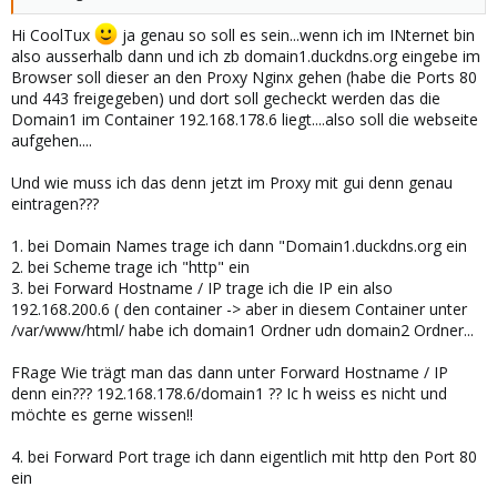
Hi CoolTux
ja genau so soll es sein...wenn ich im INternet bin
also ausserhalb dann und ich zb domain1.duckdns.org eingebe im
Browser soll dieser an den Proxy Nginx gehen (habe die Ports 80
und 443 freigegeben) und dort soll gecheckt werden das die
Domain1 im Container 192.168.178.6 liegt....also soll die webseite
aufgehen....
Und wie muss ich das denn jetzt im Proxy mit gui denn genau
eintragen???
1. bei Domain Names trage ich dann "Domain1.duckdns.org ein
2. bei Scheme trage ich "http" ein
3. bei Forward Hostname / IP trage ich die IP ein also
192.168.200.6 ( den container -> aber in diesem Container unter
/var/www/html/ habe ich domain1 Ordner udn domain2 Ordner...
FRage Wie trägt man das dann unter Forward Hostname / IP
denn ein??? 192.168.178.6/domain1 ?? Ic h weiss es nicht und
möchte es gerne wissen!!
4. bei Forward Port trage ich dann eigentlich mit http den Port 80
ein