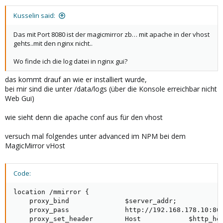
Kusselin said:
Das mit Port 8080 ist der magicmirror zb… mit apache in der vhost
gehts..mit den nginx nicht..
Wo finde ich die log datei in nginx gui?
das kommt drauf an wie er installiert wurde,
bei mir sind die unter /data/logs (über die Konsole erreichbar nicht
Web Gui)
wie sieht denn die apache conf aus für den vhost
versuch mal folgendes unter advanced im NPM bei dem
MagicMirror vHost
Code:
location /mmirror {

    proxy_bind              $server_addr;

    proxy_pass              http://192.168.178.10:808
    proxy_set_header        Host            $http_hos