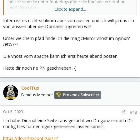
bei mir sind die unter /data/logs (über die Konsole erreichbar
nicht Web Gui)
Click to expand...
wie sieht denn die apache conf aus für den vhost
Intern ist es nicht schlimm aber von aussen und ich will ja das ich
von aussen über die Domains tugreifen will!
versuch mal folgendes unter advanced im NPM bei dem
MagicMirror vHost
Unter welchem pfad finde ich die magicMirror vhost im nginx??
/etc/???
Code:
Die vhost vom apache kann ich erst heute abend posten
location /mmirror {

Hatte dir noch ne PN geschrieben ;-)
    proxy_bind              $server_addr;

    proxy_pass              http://192.168.178.10:8
    proxy_set_header        Host            $http_h
    proxy_set_header        X-Forwarded-For $proxy_
CoolTux
    proxy_set_header        X-Scheme        $scheme
Famous Member
Proxmox Subscriber
    proxy_set_header        X-Script-Name   /;  # I
}
Oct 5, 2023
#18
Ich habe Dir mal eine Seite raus gesucht wo Du ganz einfach Dir
config files für den nginx generieren lassen kannst
https://do.nginxconfig.io/#?