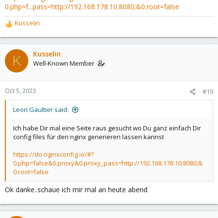
0.php=f...pass=http://192.168.178.10:8080;&0.root=false
Kusselin
R
e
a
c
Kusselin
K
t
Well-Known Member
i
o
n
Oct 5, 2023
#19
s
:
Leon Gaultier said:
Ich habe Dir mal eine Seite raus gesucht wo Du ganz einfach Dir
config files für den nginx generieren lassen kannst
https://do.nginxconfig.io/#?
0.php=false&0.proxy&0.proxy_pass=http://192.168.178.10:8080;&
0.root=false
Ok danke..schaue ich mir mal an heute abend