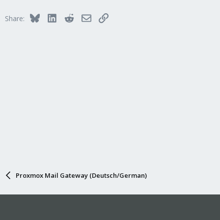
t
i
Bluesky
LinkedIn
Reddit
Email
Link
Share:
o
n
s
:
Proxmox Mail Gateway (Deutsch/German)