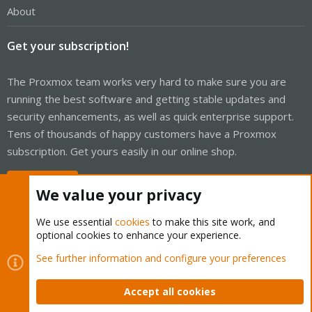
About
Get your subscription!
The Proxmox team works very hard to make sure you are
running the best software and getting stable updates and
security enhancements, as well as quick enterprise support.
Tens of thousands of happy customers have a Proxmox
subscription. Get yours easily in our online shop.
Buy now!
We value your privacy
We use essential
cookies
to make this site work, and
optional cookies to enhance your experience.
Cookies
Proxmox Support Forum - Light Mode
See further information and configure your preferences
Contact us
Terms and rules
Privacy policy
Help
Home
R
S
Accept all cookies
S
®