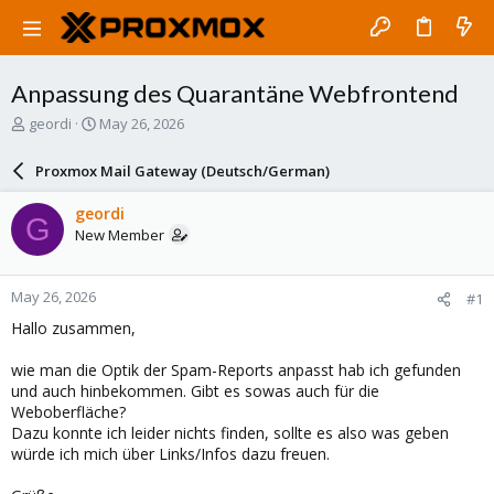
Anpassung des Quarantäne Webfrontend
T
S
geordi
May 26, 2026
h
t
r
a
Proxmox Mail Gateway (Deutsch/German)
e
r
a
t
geordi
G
d
d
New Member
s
a
t
t
a
e
May 26, 2026
#1
r
t
Hallo zusammen,
e
r
wie man die Optik der Spam-Reports anpasst hab ich gefunden
und auch hinbekommen. Gibt es sowas auch für die
Weboberfläche?
Dazu konnte ich leider nichts finden, sollte es also was geben
würde ich mich über Links/Infos dazu freuen.