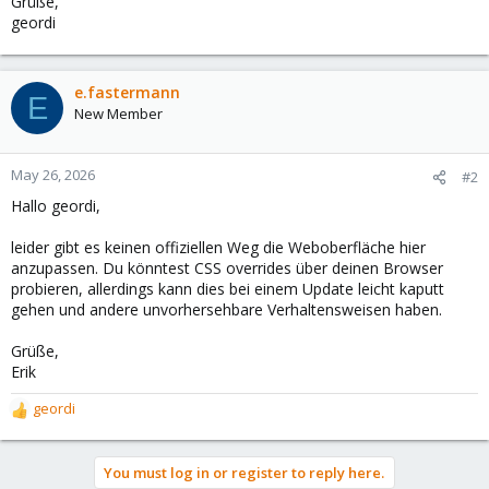
Grüße,
geordi
e.fastermann
E
New Member
May 26, 2026
#2
Hallo geordi,
leider gibt es keinen offiziellen Weg die Weboberfläche hier
anzupassen. Du könntest CSS overrides über deinen Browser
probieren, allerdings kann dies bei einem Update leicht kaputt
gehen und andere unvorhersehbare Verhaltensweisen haben.
Grüße,
Erik
geordi
R
e
a
You must log in or register to reply here.
c