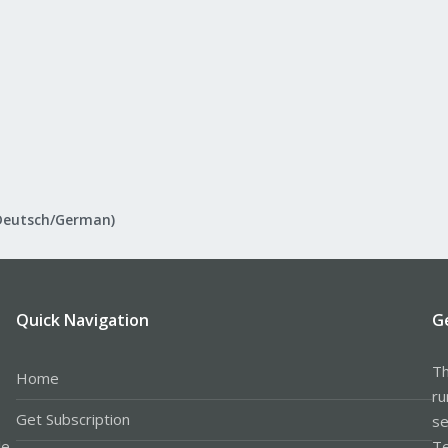
Deutsch/German)
Quick Navigation
G
Th
Home
ru
Get Subscription
se
le
Te