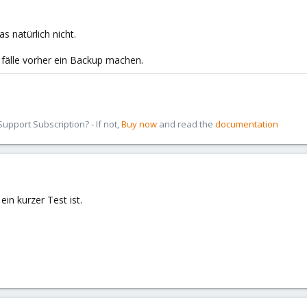
s natürlich nicht.
e fälle vorher ein Backup machen.
pport Subscription? - If not,
Buy now
and read the
documentation
ein kurzer Test ist.