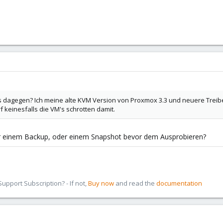
s dagegen? Ich meine alte KVM Version von Proxmox 3.3 und neuere Treib
f keinesfalls die VM's schrotten damit.
r einem Backup, oder einem Snapshot bevor dem Ausprobieren?
pport Subscription? - If not,
Buy now
and read the
documentation