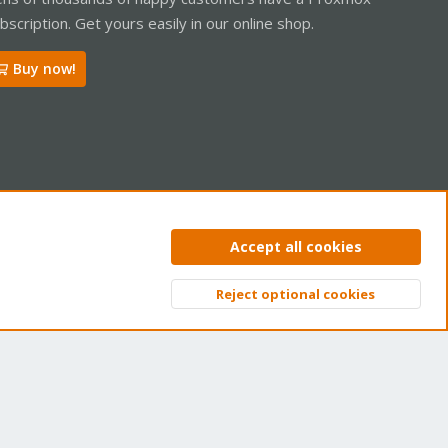
bscription. Get yours easily in our online shop.
Buy now!
ntact us
Terms and rules
Privacy policy
Help
Home
R
Accept all cookies
S
S
Reject optional cookies
Top
Bott