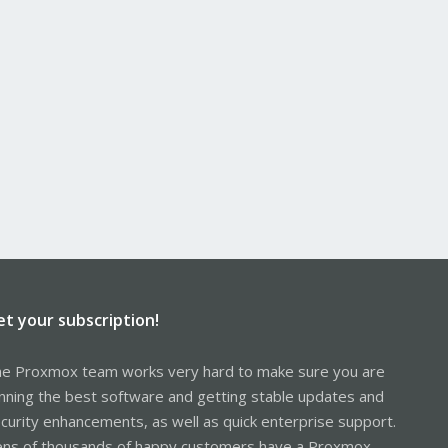
et your subscription!
e Proxmox team works very hard to make sure you are
nning the best software and getting stable updates and
curity enhancements, as well as quick enterprise support.
ns of thousands of happy customers have a Proxmox