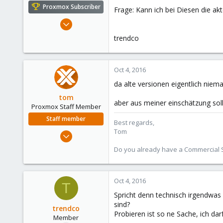
e
Proxmox Subscriber
Frage: Kann ich bei Diesen die ak
r
Jan 9, 2012
282
trendco
2
18
Oct 4, 2016
da alte versionen eigentlich niem
tom
aber aus meiner einschätzung sollt
Proxmox Staff Member
Staff member
Best regards,
Tom
Aug 29, 2006
15,950
Do you already have a Commercial Su
1,260
273
Oct 4, 2016
T
Spricht denn technisch irgendwas
sind?
trendco
Probieren ist so ne Sache, ich dar
Member