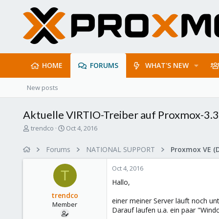
HOME
FORUMS
WHAT'S NEW
New posts
Aktuelle VIRTIO-Treiber auf Proxmox-3.3
T
S
trendco
Oct 4, 2016
h
t
r
a
Forums
NATIONAL SUPPORT
Proxmox VE (
e
r
a
t
Oct 4, 2016
d
d
T
s
a
Hallo,
t
t
trendco
a
e
einer meiner Server läuft noch u
Member
r
Darauf laufen u.a. ein paar "Win
t