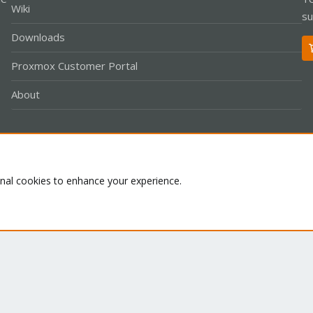
Wiki
su
Downloads
Proxmox Customer Portal
About
Co
onal cookies to enhance your experience.