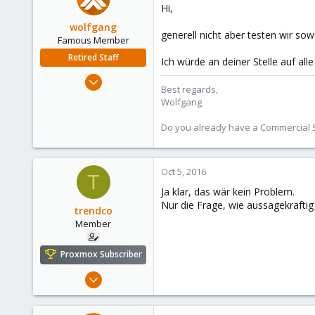
Hi,
wolfgang
generell nicht aber testen wir sowa
Famous Member
Retired Staff
Ich würde an deiner Stelle auf all
Oct 1, 2014
Best regards,
6,496
Wolfgang
578
Do you already have a Commercial Su
103
Oct 5, 2016
T
Ja klar, das wär kein Problem.
Nur die Frage, wie aussagekräftig 
trendco
Member
Proxmox Subscriber
Jan 9, 2012
282
2