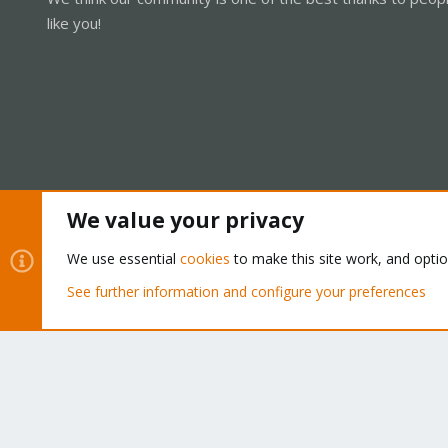
like you!
We value your privacy
Cookies
Proxmox Support Forum - Light Mode
We use essential
cookies
to make this site work, and opti
See further information and configure your preferences
®
Community platform by XenForo
© 2010-2026 XenForo Ltd.