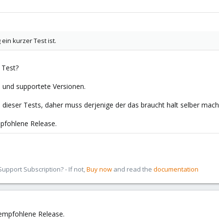
ein kurzer Test ist.
 Test?
le und supportete Versionen.
il dieser Tests, daher muss derjenige der das braucht halt selber mach
pfohlene Release.
pport Subscription? - If not,
Buy now
and read the
documentation
 empfohlene Release.