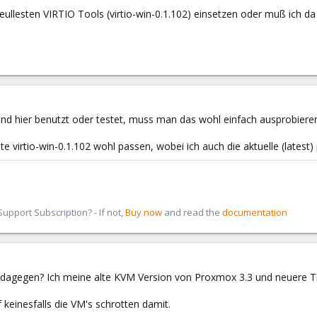
teullesten VIRTIO Tools (virtio-win-0.1.102) einsetzen oder muß ich d
and hier benutzt oder testet, muss man das wohl einfach ausprobiere
e virtio-win-0.1.102 wohl passen, wobei ich auch die aktuelle (latest) 
pport Subscription? - If not,
Buy now
and read the
documentation
 dagegen? Ich meine alte KVM Version von Proxmox 3.3 und neuere T
f keinesfalls die VM's schrotten damit.