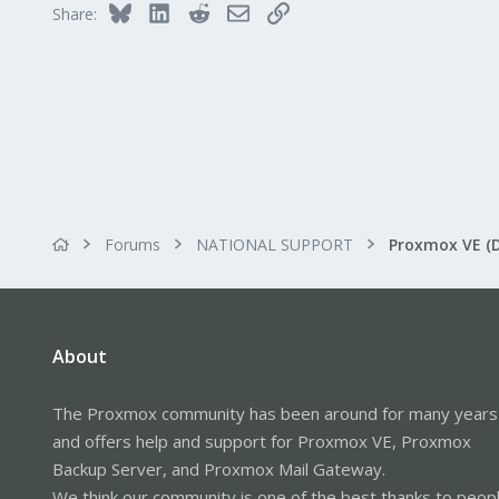
Bluesky
LinkedIn
Reddit
Email
Link
Share:
Forums
NATIONAL SUPPORT
Proxmox VE (
About
The Proxmox community has been around for many years
and offers help and support for Proxmox VE, Proxmox
Backup Server, and Proxmox Mail Gateway.
We think our community is one of the best thanks to peop