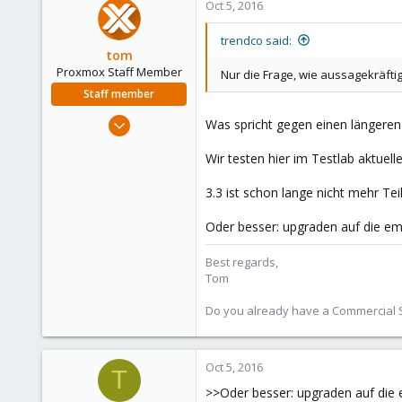
Oct 5, 2016
18
trendco said:
tom
Proxmox Staff Member
Nur die Frage, wie aussagekräftig 
Staff member
Aug 29, 2006
Was spricht gegen einen längeren
15,950
Wir testen hier im Testlab aktuel
1,260
273
3.3 ist schon lange nicht mehr Te
Oder besser: upgraden auf die em
Best regards,
Tom
Do you already have a Commercial Su
Oct 5, 2016
T
>>Oder besser: upgraden auf die