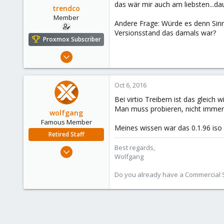
das wär mir auch am liebsten...da
trendco
Member
Andere Frage: Würde es denn Sinn
Versionsstand das damals war?
Proxmox Subscriber
Jan 9, 2012
282
2
Oct 6, 2016
18
Bei virtio Treibern ist das gleich 
Man muss probieren, nicht immer 
wolfgang
Famous Member
Meines wissen war das 0.1.96 iso z
Retired Staff
Best regards,
Oct 1, 2014
Wolfgang
6,496
578
Do you already have a Commercial Su
103