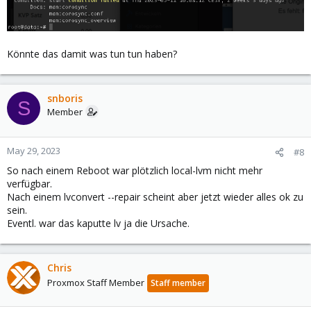
seconds)
May 11 16:54:28 data pvestatd[3689]: status update time (5.400
seconds)
May 11 16:55:13 data pvestatd[3689]: status update time (31.367
seconds)
Könnte das damit was tun tun haben?
May 11 16:56:56 data pvestatd[3689]: status update time (102.953
seconds)
May 11 16:57:57 data pvestatd[3689]: status update time (61.175
snboris
seconds)
S
Member
May 11 16:59:51 data pvestatd[3689]: status update time (113.563
seconds)
May 11 17:00:42 data pvestatd[3689]: status update time (51.185
seconds)
May 29, 2023
#8
lines 42-85/85 (END)
So nach einem Reboot war plötzlich local-lvm nicht mehr
verfügbar.
Nach einem lvconvert --repair scheint aber jetzt wieder alles ok zu
sein.
Eventl. war das kaputte lv ja die Ursache.
Chris
Proxmox Staff Member
Staff member