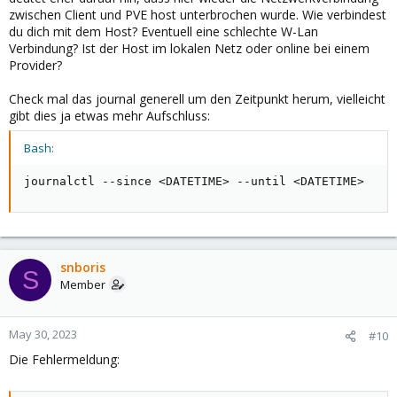
habe.
zwischen Client und PVE host unterbrochen wurde. Wie verbindest
Wenn es ein Verbindungsproblem zwischen Client und PVE Host
du dich mit dem Host? Eventuell eine schlechte W-Lan
ist, wie kann ich das genauer untersuchen und was kann ich
Verbindung? Ist der Host im lokalen Netz oder online bei einem
dagegen tun?
Provider?
Und noch eine allgemeine Frage dazu: Oben hatte ich ja die
Fehlermeldung bei pvecm status von wegen fehlerhafter
Check mal das journal generell um den Zeitpunkt herum, vielleicht
corosync-config.
gibt dies ja etwas mehr Aufschluss:
Vom Verständnis her: muss das corosync auch laufen, wenn der
pve nicht in einem cluster läuft?
Bash:
Wenn ich mir den Status vom corosync-dienst anschaue finde ich
da nämlich auch einen Fehler:
journalctl --since 
<
DATETIME
>
 --until 
<
DATETIME
>
View attachment 50928
Könnte das damit was tun tun haben?
snboris
S
Member
May 30, 2023
#10
Die Fehlermeldung: