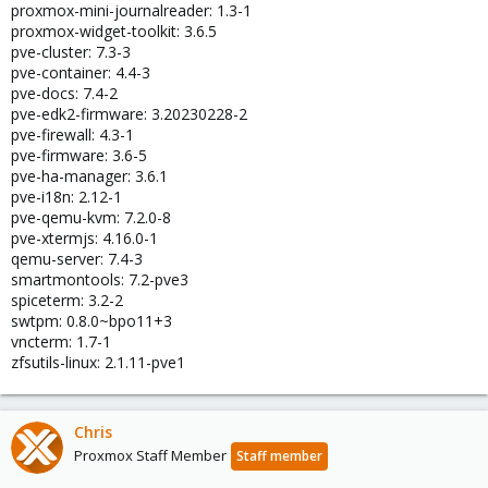
proxmox-mini-journalreader: 1.3-1
proxmox-widget-toolkit: 3.6.5
pve-cluster: 7.3-3
pve-container: 4.4-3
pve-docs: 7.4-2
pve-edk2-firmware: 3.20230228-2
pve-firewall: 4.3-1
pve-firmware: 3.6-5
pve-ha-manager: 3.6.1
pve-i18n: 2.12-1
pve-qemu-kvm: 7.2.0-8
pve-xtermjs: 4.16.0-1
qemu-server: 7.4-3
smartmontools: 7.2-pve3
spiceterm: 3.2-2
swtpm: 0.8.0~bpo11+3
vncterm: 1.7-1
zfsutils-linux: 2.1.11-pve1
Chris
Proxmox Staff Member
Staff member