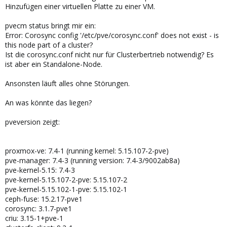
Hinzufügen einer virtuellen Platte zu einer VM.
pvecm status bringt mir ein:
Error: Corosync config '/etc/pve/corosync.conf' does not exist - is
this node part of a cluster?
Ist die corosync.conf nicht nur für Clusterbertrieb notwendig? Es
ist aber ein Standalone-Node.
Ansonsten läuft alles ohne Störungen.
An was könnte das liegen?
pveversion zeigt:
proxmox-ve: 7.4-1 (running kernel: 5.15.107-2-pve)
pve-manager: 7.4-3 (running version: 7.4-3/9002ab8a)
pve-kernel-5.15: 7.4-3
pve-kernel-5.15.107-2-pve: 5.15.107-2
pve-kernel-5.15.102-1-pve: 5.15.102-1
ceph-fuse: 15.2.17-pve1
corosync: 3.1.7-pve1
criu: 3.15-1+pve-1