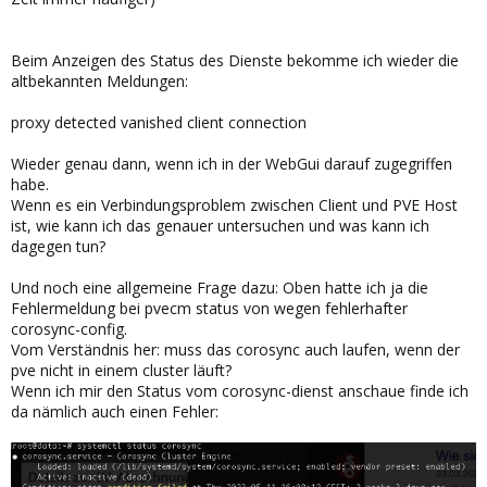
May 11 16:40:11 data pveproxy[4405]: worker 1456689 started
May 11 16:41:21 data pvestatd[3689]: status update time (119.711
seconds)
Beim Anzeigen des Status des Dienste bekomme ich wieder die
May 11 16:41:21 data pvestatd[3689]: unable to get PID for CT 222
altbekannten Meldungen:
(not running?)
May 11 16:42:52 data pvestatd[3689]: status update time (91.114
proxy detected vanished client connection
seconds)
May 11 16:44:42 data pvestatd[3689]: status update time (109.726
Wieder genau dann, wenn ich in der WebGui darauf zugegriffen
seconds)
habe.
May 11 16:46:44 data pvestatd[3689]: status update time (122.202
Wenn es ein Verbindungsproblem zwischen Client und PVE Host
seconds)
ist, wie kann ich das genauer untersuchen und was kann ich
May 11 16:47:26 data pveproxy[4406]: worker exit
dagegen tun?
May 11 16:47:26 data pveproxy[4405]: worker 4406 finished
May 11 16:47:26 data pveproxy[4405]: starting 1 worker(s)
Und noch eine allgemeine Frage dazu: Oben hatte ich ja die
May 11 16:47:26 data pveproxy[4405]: worker 1800993 started
Fehlermeldung bei pvecm status von wegen fehlerhafter
May 11 16:47:54 data pvestatd[3689]: status update time (69.700
corosync-config.
seconds)
Vom Verständnis her: muss das corosync auch laufen, wenn der
May 11 16:48:49 data pvestatd[3689]: status update time (55.387
pve nicht in einem cluster läuft?
seconds)
Wenn ich mir den Status vom corosync-dienst anschaue finde ich
May 11 16:50:24 data pvestatd[3689]: status update time (95.173
seconds)
da nämlich auch einen Fehler:
May 11 16:52:25 data pvestatd[3689]: status update time (120.610
seconds)
May 11 16:53:52 data pvestatd[3689]: status update time (87.096