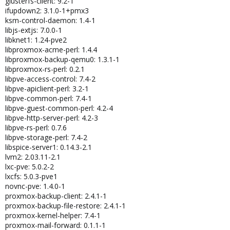
glusterfs-client: 9.2-1
ifupdown2: 3.1.0-1+pmx3
ksm-control-daemon: 1.4-1
libjs-extjs: 7.0.0-1
libknet1: 1.24-pve2
libproxmox-acme-perl: 1.4.4
libproxmox-backup-qemu0: 1.3.1-1
libproxmox-rs-perl: 0.2.1
libpve-access-control: 7.4-2
libpve-apiclient-perl: 3.2-1
libpve-common-perl: 7.4-1
libpve-guest-common-perl: 4.2-4
libpve-http-server-perl: 4.2-3
libpve-rs-perl: 0.7.6
libpve-storage-perl: 7.4-2
libspice-server1: 0.14.3-2.1
lvm2: 2.03.11-2.1
lxc-pve: 5.0.2-2
lxcfs: 5.0.3-pve1
novnc-pve: 1.4.0-1
proxmox-backup-client: 2.4.1-1
proxmox-backup-file-restore: 2.4.1-1
proxmox-kernel-helper: 7.4-1
proxmox-mail-forward: 0.1.1-1