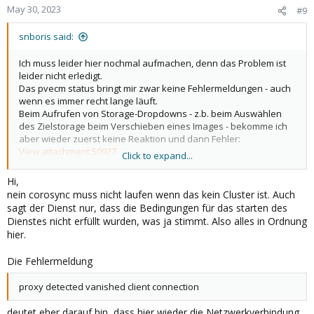
May 30, 2023
#9
snboris said:
Ich muss leider hier nochmal aufmachen, denn das Problem ist
leider nicht erledigt.
Das pvecm status bringt mir zwar keine Fehlermeldungen - auch
wenn es immer recht lange läuft.
Beim Aufrufen von Storage-Dropdowns - z.b. beim Auswählen
des Zielstorage beim Verschieben eines Images - bekomme ich
aber wieder zuerst keine Reaktion und dann Fehler:
View attachment 50927
Click to expand...
View attachment 50926
Hi,
(Das tritt auch nicht immer auf - nur sporadisch - aber in letzter
nein corosync muss nicht laufen wenn das kein Cluster ist. Auch
Zeit immer häufiger)
sagt der Dienst nur, dass die Bedingungen für das starten des
Dienstes nicht erfüllt wurden, was ja stimmt. Also alles in Ordnung
hier.
Beim Anzeigen des Status des Dienste bekomme ich wieder die
altbekannten Meldungen:
Die Fehlermeldung
proxy detected vanished client connection
proxy detected vanished client connection
Wieder genau dann, wenn ich in der WebGui darauf zugegriffen
deutet eher darauf hin, dass hier wieder die Netzwerkverbindung