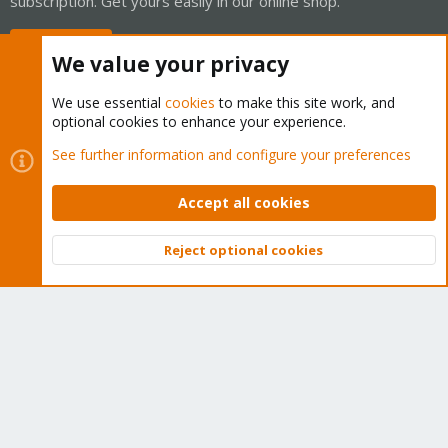
subscription. Get yours easily in our online shop.
Buy now!
We value your privacy
We use essential
cookies
to make this site work, and
optional cookies to enhance your experience.
Cookies
Proxmox Support Forum - Light Mode
See further information and configure your preferences
Contact us
Terms and rules
Privacy policy
Help
Home
R
S
Accept all cookies
S
®
Community platform by XenForo
© 2010-2026 XenForo Ltd.
Reject optional cookies
Top
Bott