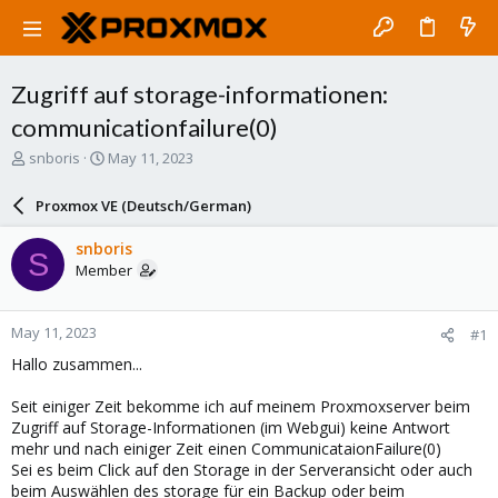
Zugriff auf storage-informationen:
communicationfailure(0)
T
S
snboris
May 11, 2023
h
t
r
a
Proxmox VE (Deutsch/German)
e
r
a
t
snboris
S
d
d
Member
s
a
t
t
a
e
May 11, 2023
#1
r
t
Hallo zusammen...
e
r
Seit einiger Zeit bekomme ich auf meinem Proxmoxserver beim
Zugriff auf Storage-Informationen (im Webgui) keine Antwort
mehr und nach einiger Zeit einen CommunicataionFailure(0)
Sei es beim Click auf den Storage in der Serveransicht oder auch
beim Auswählen des storage für ein Backup oder beim