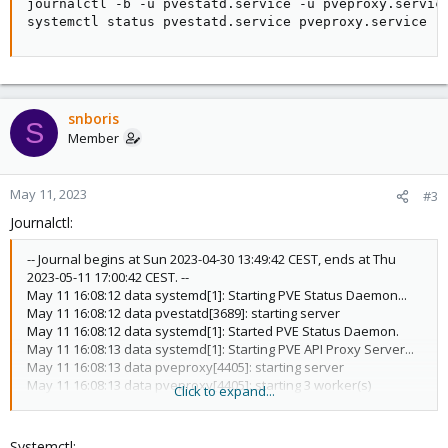
journalctl -b -u pvestatd.service -u pveproxy.service
systemctl status pvestatd.service pveproxy.service
snboris
S
Member
May 11, 2023
#3
Journalctl:
-- Journal begins at Sun 2023-04-30 13:49:42 CEST, ends at Thu
2023-05-11 17:00:42 CEST. --
May 11 16:08:12 data systemd[1]: Starting PVE Status Daemon...
May 11 16:08:12 data pvestatd[3689]: starting server
May 11 16:08:12 data systemd[1]: Started PVE Status Daemon.
May 11 16:08:13 data systemd[1]: Starting PVE API Proxy Server...
May 11 16:08:13 data pveproxy[4405]: starting server
May 11 16:08:13 data pveproxy[4405]: starting 3 worker(s)
Click to expand...
May 11 16:08:13 data pveproxy[4405]: worker 4406 started
May 11 16:08:13 data pveproxy[4405]: worker 4407 started
May 11 16:08:13 data pveproxy[4405]: worker 4410 started
Systemctl: