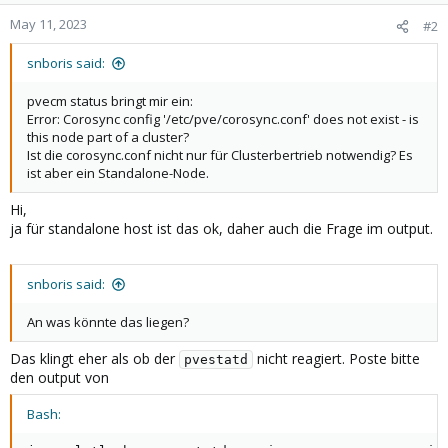
May 11, 2023
#2
snboris said:
pvecm status bringt mir ein:
Error: Corosync config '/etc/pve/corosync.conf' does not exist - is
this node part of a cluster?
Ist die corosync.conf nicht nur für Clusterbertrieb notwendig? Es
ist aber ein Standalone-Node.
Hi,
ja für standalone host ist das ok, daher auch die Frage im output.
snboris said:
An was könnte das liegen?
Das klingt eher als ob der
nicht reagiert. Poste bitte
pvestatd
den output von
Bash: