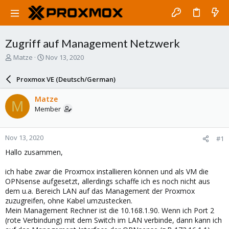
Zugriff auf Management Netzwerk
T
S
Matze
Nov 13, 2020
h
t
r
a
Proxmox VE (Deutsch/German)
e
r
a
t
Matze
M
d
d
Member
s
a
t
t
a
e
Nov 13, 2020
#1
r
t
Hallo zusammen,
e
r
ich habe zwar die Proxmox installieren können und als VM die
OPNsense aufgesetzt, allerdings schaffe ich es noch nicht aus
dem u.a. Bereich LAN auf das Management der Proxmox
zuzugreifen, ohne Kabel umzustecken.
Mein Management Rechner ist die 10.168.1.90. Wenn ich Port 2
(rote Verbindung) mit dem Switch im LAN verbinde, dann kann ich