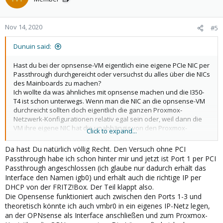
Nov 14, 2020
#5
Dunuin said:
Hast du bei der opnsense-VM eigentlich eine eigene PCIe NIC per
Passthrough durchgereicht oder versuchst du alles über die NICs
des Mainboards zu machen?
Ich wollte da was ähnliches mit opnsense machen und die I350-
T4 ist schon unterwegs. Wenn man die NIC an die opnsense-VM
durchreicht sollten doch eigentlich die ganzen Proxmox-
Netzwerk-Konfigurationen relativ egal sein oder, weil dann die
VM ihre eigene NIC hat die unabhängig von den Proxmox-
Click to expand...
Einstellungen funktioniert?
Da hast Du natürlich völlig Recht. Den Versuch ohne PCI
Passthrough habe ich schon hinter mir und jetzt ist Port 1 per PCI
Passthrough angeschlossen (ich glaube nur dadurch erhält das
Interface den Namen igb0) und erhält auch die richtige IP per
DHCP von der FRITZ!Box. Der Teil klappt also.
Die Opensense funktioniert auch zwischen den Ports 1-3 und
theoretisch könnte ich auch vmbr0 in ein eigenes IP-Netz legen,
an der OPNsense als Interface anschließen und zum Proxmox-