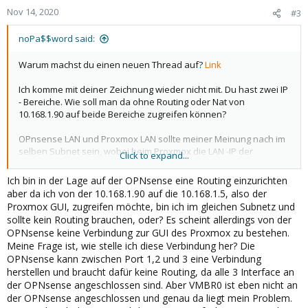
Nov 14, 2020
#3
noPa$$word said:
Warum machst du einen neuen Thread auf?
Link
Ich komme mit deiner Zeichnung wieder nicht mit. Du hast zwei IP
- Bereiche. Wie soll man da ohne Routing oder Nat von
10.168.1.90 auf beide Bereiche zugreifen können?
OPnsense LAN und Proxmox LAN sollte meiner Meinung nach im
selben Subnet sein, wobei beim Proxmox die LAN -IP der
Click to expand...
OPnsense als Gateeay eingetragen werden könnte.
Ich bin in der Lage auf der OPNsense eine Routing einzurichten
Ich will nicht unhöflich sein, aber mir scheint ein eine kleine
aber da ich von der 10.168.1.90 auf die 10.168.1.5, also der
Netzwerk-Schulung angebracht.
Proxmox GUI, zugreifen möchte, bin ich im gleichen Subnetz und
sollte kein Routing brauchen, oder? Es scheint allerdings von der
OPNsense keine Verbindung zur GUI des Proxmox zu bestehen.
Meine Frage ist, wie stelle ich diese Verbindung her? Die
OPNsense kann zwischen Port 1,2 und 3 eine Verbindung
herstellen und braucht dafür keine Routing, da alle 3 Interface an
der OPNsense angeschlossen sind. Aber VMBR0 ist eben nicht an
der OPNsense angeschlossen und genau da liegt mein Problem.