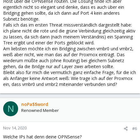
Host über die OPNsense routen. Die Lösung finde ich aber
eigentlich nicht so elegant und denke, dass es auch über ein
Bridging gehen sollte, da ich dann auf Port 4 kein anderes
Subnetz benötige.
Falls ich das im ersten Threat missverständlich dargestellt habe:
ich plane nicht die rote und die grüne Verbindung gleichzeitig aktiv
zu lassen, da sich dann (nach meinem Verständnis) ein Spanning
Tree ergibt und einer der Ports geblockt wird.
Am liebsten möchte ich ein Bridging zwischen vmbr0 und vmbr2,
weiß aber nicht, wie man das auf der Proxmox einträgt. Das
wiederum müßte auch (ohne Routing) bei gleichem Subnetz
gehen, da die Bridge nur auf Layer zwei arbeiten sollte.
Bleibt also für mich die vermutlich ganz einfache Frage, für die ich
als Anfänger keine Antwort weiß: Wie trage ich auf der Proxmox
ein, dass vmbr0 und vmbr2 miteinander verbunden sind?
noPa$$word
N
Renowned Member
Nov 14, 2020
#6
Welche IPs hat denn deine OPNSense?