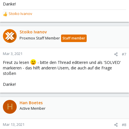
Danke!
Stoiko Ivanov
R
e
a
c
Stoiko Ivanov
t
Proxmox Staff Member
Staff member
i
o
n
Mar 3, 2021
#7
s
Freut zu lesen
- bitte den Thread editieren und als 'SOLVED'
:
markieren - das hilft anderen Usern, die auch auf die Frage
stoßen
Danke!
Han Boetes
H
Active Member
Mar 13, 2021
#8