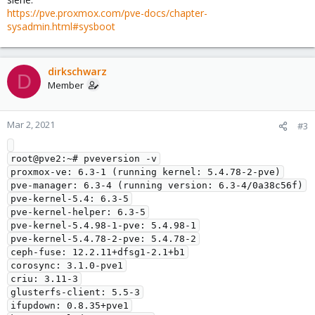
https://pve.proxmox.com/pve-docs/chapter-
sysadmin.html#sysboot
dirkschwarz
D
Member
Mar 2, 2021
#3
root@pve2:~# pveversion -v

proxmox-ve: 6.3-1 (running kernel: 5.4.78-2-pve)

pve-manager: 6.3-4 (running version: 6.3-4/0a38c56f)

pve-kernel-5.4: 6.3-5

pve-kernel-helper: 6.3-5

pve-kernel-5.4.98-1-pve: 5.4.98-1

pve-kernel-5.4.78-2-pve: 5.4.78-2

ceph-fuse: 12.2.11+dfsg1-2.1+b1

corosync: 3.1.0-pve1

criu: 3.11-3

glusterfs-client: 5.5-3

ifupdown: 0.8.35+pve1
