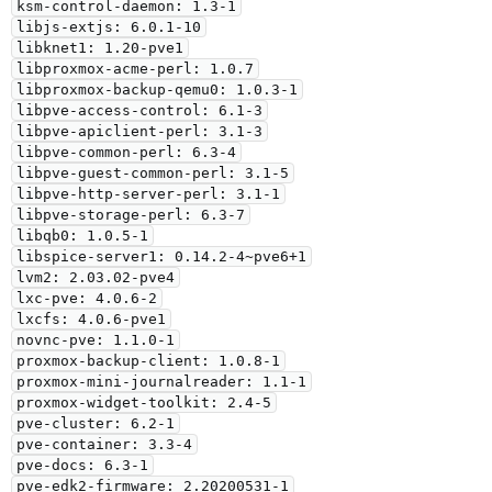
ksm-control-daemon: 1.3-1

libjs-extjs: 6.0.1-10

libknet1: 1.20-pve1

libproxmox-acme-perl: 1.0.7

libproxmox-backup-qemu0: 1.0.3-1

libpve-access-control: 6.1-3

libpve-apiclient-perl: 3.1-3

libpve-common-perl: 6.3-4

libpve-guest-common-perl: 3.1-5

libpve-http-server-perl: 3.1-1

libpve-storage-perl: 6.3-7

libqb0: 1.0.5-1

libspice-server1: 0.14.2-4~pve6+1

lvm2: 2.03.02-pve4

lxc-pve: 4.0.6-2

lxcfs: 4.0.6-pve1

novnc-pve: 1.1.0-1

proxmox-backup-client: 1.0.8-1

proxmox-mini-journalreader: 1.1-1

proxmox-widget-toolkit: 2.4-5

pve-cluster: 6.2-1

pve-container: 3.3-4

pve-docs: 6.3-1

pve-edk2-firmware: 2.20200531-1
