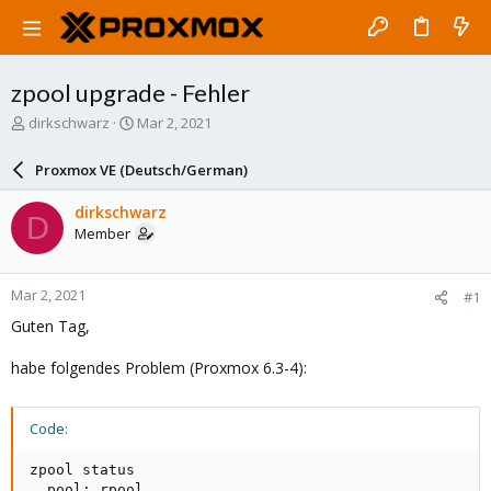
zpool upgrade - Fehler
T
S
dirkschwarz
Mar 2, 2021
h
t
r
a
Proxmox VE (Deutsch/German)
e
r
a
t
dirkschwarz
D
d
d
Member
s
a
t
t
a
e
Mar 2, 2021
#1
r
t
Guten Tag,
e
r
habe folgendes Problem (Proxmox 6.3-4):
Code:
zpool status

  pool: rpool
