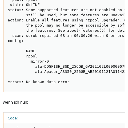
 state: ONLINE

status: Some supported features are not enabled on th
        still be used, but some features are unavaila
action: Enable all features using 'zpool upgrade'. On
        the pool may no longer be accessible by softw
        the features. See zpool-features(5) for detai
  scan: scrub repaired 0B in 00:00:26 with 0 errors o
config:

        NAME                                         
        rpool                                        
          mirror-0                                   
            ata-DOGFISH_SSD_256GB_GV201102L000000079-
            ata-Apacer_AS350_256GB_AB20191121A0114229
errors: No known data error
wenn ich nun:
Code: