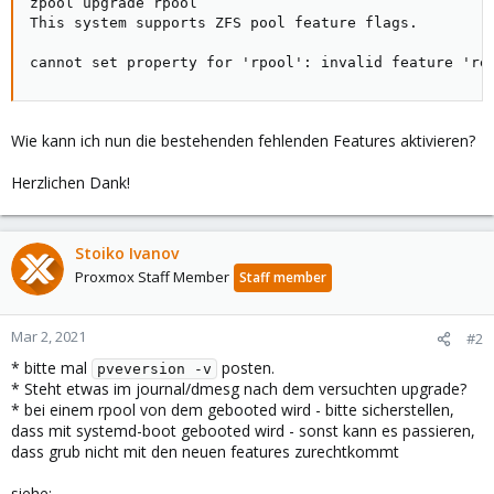
zpool upgrade rpool

This system supports ZFS pool feature flags.

cannot set property for 'rpool': invalid feature 're
Wie kann ich nun die bestehenden fehlenden Features aktivieren?
Herzlichen Dank!
Stoiko Ivanov
Proxmox Staff Member
Staff member
Mar 2, 2021
#2
* bitte mal
posten.
pveversion -v
* Steht etwas im journal/dmesg nach dem versuchten upgrade?
* bei einem rpool von dem gebooted wird - bitte sicherstellen,
dass mit systemd-boot gebooted wird - sonst kann es passieren,
dass grub nicht mit den neuen features zurechtkommt
siehe: