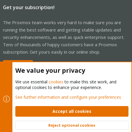
Get your subscription!
The Proxmox team works very hard to make sure you are
running the best software and getting stable updates and
security enhancements, as well as quick enterprise support.
Tens of thousands of happy customers have a Proxmox
subscription. Get yours easily in our online shop.
Buy now!
We value your privacy
We use essential
cookies
to make this site work, and
optional cookies to enhance your experience.
Cookies
Proxmox Support Forum - Light Mode
See further information and configure your preferences
Contact us
Terms and rules
Privacy policy
Help
Home
R
S
Accept all cookies
S
®
Community platform by XenForo
© 2010-2026 XenForo Ltd.
Reject optional cookies
Top
Bott