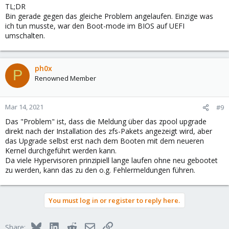
TL;DR
Bin gerade gegen das gleiche Problem angelaufen. Einzige was
ich tun musste, war den Boot-mode im BIOS auf UEFI
umschalten.
ph0x
P
Renowned Member
Mar 14, 2021
#9
Das "Problem" ist, dass die Meldung über das zpool upgrade
direkt nach der Installation des zfs-Pakets angezeigt wird, aber
das Upgrade selbst erst nach dem Booten mit dem neueren
Kernel durchgeführt werden kann.
Da viele Hypervisoren prinzipiell lange laufen ohne neu gebootet
zu werden, kann das zu den o.g. Fehlermeldungen führen.
You must log in or register to reply here.
Bluesky
LinkedIn
Reddit
Email
Link
Share: