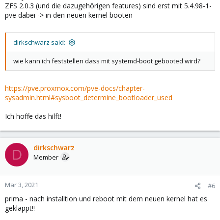
ZFS 2.0.3 (und die dazugehörigen features) sind erst mit 5.4.98-1-
pve dabei -> in den neuen kernel booten
dirkschwarz said:
wie kann ich feststellen dass mit systemd-boot gebooted wird?
https://pve.proxmox.com/pve-docs/chapter-
sysadmin.html#sysboot_determine_bootloader_used
Ich hoffe das hilft!
dirkschwarz
D
Member
Mar 3, 2021
#6
prima - nach installtion und reboot mit dem neuen kernel hat es
geklappt!!