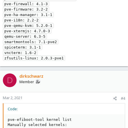
pve-firewall: 4.1-3

pve-firmware: 3.2-2

pve-ha-manager: 3.1-1

pve-i18n: 2.2-2

pve-qemu-kvm: 5.2.0-1

pve-xtermjs: 4.7.0-3

qemu-server: 6.3-5

smartmontools: 7.1-pve2

spiceterm: 3.1-1

vncterm: 1.6-2

dirkschwarz
D
Member
Mar 2, 2021
#4
Code:
pve-efiboot-tool kernel list

Manually selected kernels:
