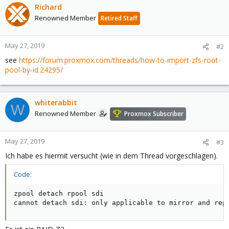
Richard
Renowned Member
Retired Staff
May 27, 2019
#2
see
https://forum.proxmox.com/threads/how-to-import-zfs-root-
pool-by-id.24295/
whiterabbit
W
Renowned Member
Proxmox Subscriber
May 27, 2019
#3
Ich habe es hiermit versucht (wie in dem Thread vorgeschlagen).
Code:
zpool detach rpool sdi

cannot detach sdi: only applicable to mirror and rep