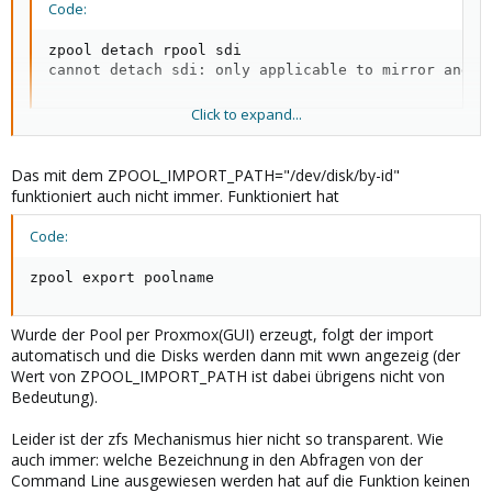
Code:
zpool detach rpool sdi

cannot detach sdi: only applicable to mirror and r
Click to expand...
Es ist ein RAID-Z2
Ich habe aber gerade noch den anderen Weg ausprobiert und
Das mit dem ZPOOL_IMPORT_PATH="/dev/disk/by-id"
unter
funktioniert auch nicht immer. Funktioniert hat
ZPOOL_IMPORT_PATH="/dev/disk/by-id"
gesetzt ... mal sehen...
Code:
Kann ich auch so vorgehen: Die Platte sdi offline nehmen,
zpool export poolname
rausziehen und in einem anderen Rechner z.B. eine neue UID
erzeugen und dann wieder einsetzen?
Wurde der Pool per Proxmox(GUI) erzeugt, folgt der import
automatisch und die Disks werden dann mit wwn angezeig (der
Wert von ZPOOL_IMPORT_PATH ist dabei übrigens nicht von
Bedeutung).
Leider ist der zfs Mechanismus hier nicht so transparent. Wie
auch immer: welche Bezeichnung in den Abfragen von der
Command Line ausgewiesen werden hat auf die Funktion keinen