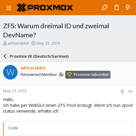
ZFS: Warum dreimal ID und zweimal
DevName?
T
S
whiterabbit
May 23, 2019
h
t
r
a
Proxmox VE (Deutsch/German)
e
r
a
t
whiterabbit
W
d
d
Renowned Member
Proxmox Subscriber
s
a
t
t
a
e
May 23, 2019
#1
r
t
Hallo.
e
Ich habe per WebGUI einen ZFS-Pool erzeugt. Wenn ich nun zpool
r
status verwende, erhalte ich:
Code: