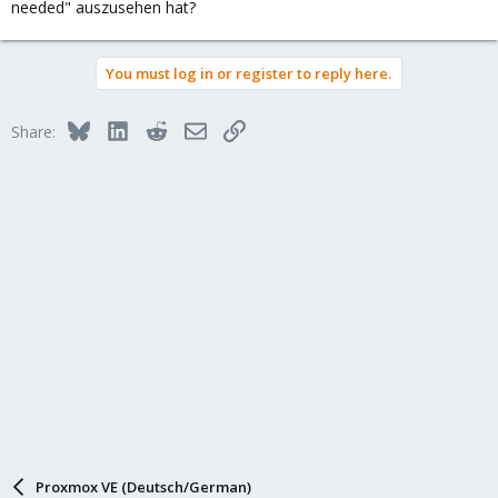
needed" auszusehen hat?
You must log in or register to reply here.
Bluesky
LinkedIn
Reddit
Email
Link
Share:
Proxmox VE (Deutsch/German)