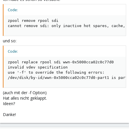
Code:
zpool remove rpool sdi

cannot remove sdi: only inactive hot spares, cache, 
und so:
Code:
zpool replace rpool sdi wwn-0x5000cca02c0c77d0

invalid vdev specification

use '-f' to override the following errors:

/dev/disk/by-id/wwn-0x5000cca02c0c77d0-part1 is part
(auch mit der -f Option)
Hat alles nicht geklappt.
Ideen?
Danke!