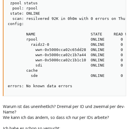
 zpool status

  pool: rpool

 state: ONLINE

  scan: resilvered 92K in 0h0m with 0 errors on Thu M
config:

        NAME                        STATE     READ WR
        rpool                       ONLINE       0   
          raidz2-0                  ONLINE       0   
            wwn-0x5000cca02c65dd28  ONLINE       0   
            wwn-0x5000cca02c1b7a44  ONLINE       0   
            wwn-0x5000cca02c1b1c10  ONLINE       0   
            sdi                     ONLINE       0   
        cache

          sde                       ONLINE       0   
errors: No known data errors
Warum ist das uneinheitlich? Dreimal per ID und zweimal per dev-
Name?
Wie kann ich das ändern, so dass ich nur per IDs arbeite?
Ich habe es schon so versucht: