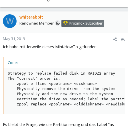
whiterabbit
W
Renowned Member
Proxmox Subscriber
May 31, 2019
#6
Ich habe mittlerweile dieses Mini-HowTo gefunden:
Code:
Strategy to replace failed disk in RAIDZ2 array

The "correct" order is:

    zpool offline <poolname> <diskname>

    Physically remove the drive from the system

    Physically add the new drive to the system

    Partition the drive as needed; label the partitio
    zpool replace <poolname> <olddiskname> <newdiskn
Es bleibt die Frage, wie die Partitionierung und das Label "as