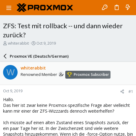
ZFS: Test mit rollback -- und dann wieder
zurück?
T
S
whiterabbit
Oct 9, 2019
h
t
r
a
Proxmox VE (Deutsch/German)
e
r
a
t
whiterabbit
W
d
d
Renowned Member
Proxmox Subscriber
s
a
t
t
a
e
Oct 9, 2019
#1
r
t
Hallo.
e
Das hier ist zwar keine Proxmox-spezifische Frage aber vielleicht
r
kann mir einer der ZFS-Wizzzards dennoch weiterhelfen?
Ich müsste auf einen alten Zustand eines Snapshots zurück, der
ein paar Tage her ist. In der Zwischenzeit sind viele weitere
Snapshots hinzugekommen. Wenn ich die -force-Option nutze, bin