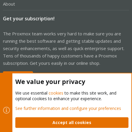
About
Get your subscription!
The Proxmox team works very hard to make sure you are
running the best software and getting stable updates and
security enhancements, as well as quick enterprise support.
Tens of thousands of happy customers have a Proxmox
subscription. Get yours easily in our online shop.
Buy now!
We value your privacy
We use essential
cookies
to make this site work, and
optional cookies to enhance your experience.
Cookies
Proxmox Support Forum - Light Mode
See further information and configure your preferences
Contact us
Terms and rules
Privacy policy
Help
Home
R
S
Accept all cookies
S
®
Community platform by XenForo
© 2010-2026 XenForo Ltd.