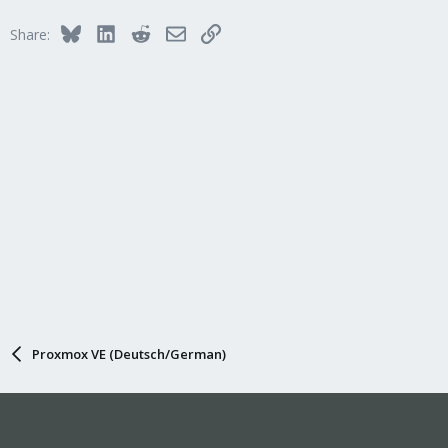
Bluesky
LinkedIn
Reddit
Email
Link
Share:
Proxmox VE (Deutsch/German)