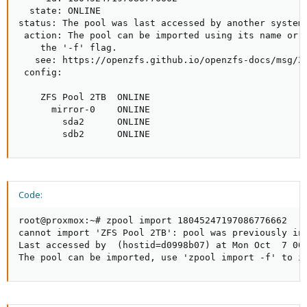
  state: ONLINE

status: The pool was last accessed by another system.
 action: The pool can be imported using its name or n
    the '-f' flag.

   see: https://openzfs.github.io/openzfs-docs/msg/ZF
 config:

    ZFS Pool 2TB  ONLINE

      mirror-0    ONLINE

        sda2      ONLINE

        sdb2      ONLINE
Code:
root@proxmox:~# zpool import 18045247197086776662

cannot import 'ZFS Pool 2TB': pool was previously in 
Last accessed by  (hostid=d0998b07) at Mon Oct  7 00:
The pool can be imported, use 'zpool import -f' to i