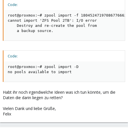
Code:
root@proxmox:~# zpool import -f 18045247197086776662

cannot import 'ZFS Pool 2TB': I/O error

    Destroy and re-create the pool from

    a backup source.
Code:
root@proxmox:~# zpool import -D

no pools available to import
Habt ihr noch irgendwelche Ideen was ich tun könnte, um die
Daten die darin liegen zu retten?
Vielen Dank und liebe Grüße,
Felix