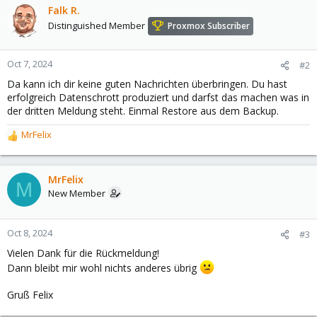
Falk R.
Distinguished Member
Proxmox Subscriber
Oct 7, 2024
#2
Da kann ich dir keine guten Nachrichten überbringen. Du hast
erfolgreich Datenschrott produziert und darfst das machen was in
der dritten Meldung steht. Einmal Restore aus dem Backup.
MrFelix
R
e
a
c
MrFelix
M
t
New Member
i
o
n
Oct 8, 2024
#3
s
Vielen Dank für die Rückmeldung!
:
Dann bleibt mir wohl nichts anderes übrig
Gruß Felix