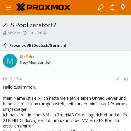
ZFS Pool zerstört?
T
S
MrFelix
Oct 7, 2024
h
t
r
a
Proxmox VE (Deutsch/German)
e
r
a
t
MrFelix
M
d
d
New Member
s
a
t
t
a
e
Oct 7, 2024
#1
r
t
Hallo zusammen,
e
r
mein Name ist Felix, ich hatte viele Jahre einen Unraid Server und
habe viel mit Linux rumgebastelt, seit kurzem bin ich auf Proxmox
umgestiegen.
Ich hatte mir in einer VM ein TrueNAS Core eingerichtet und da 2x
2TB HDDs durchgereicht, um dann in der VM ein ZFS Pool zu
erstellen (mirror).