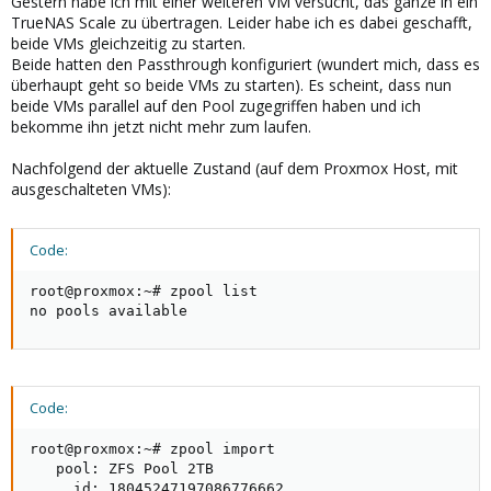
Gestern habe ich mit einer weiteren VM versucht, das ganze in ein
TrueNAS Scale zu übertragen. Leider habe ich es dabei geschafft,
beide VMs gleichzeitig zu starten.
Beide hatten den Passthrough konfiguriert (wundert mich, dass es
überhaupt geht so beide VMs zu starten). Es scheint, dass nun
beide VMs parallel auf den Pool zugegriffen haben und ich
bekomme ihn jetzt nicht mehr zum laufen.
Nachfolgend der aktuelle Zustand (auf dem Proxmox Host, mit
ausgeschalteten VMs):
Code:
root@proxmox:~# zpool list

no pools available
Code:
root@proxmox:~# zpool import

   pool: ZFS Pool 2TB

     id: 18045247197086776662
