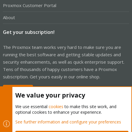
Proxmox Customer Portal
About
Get your subscription!
The Proxmox team works very hard to make sure you are
running the best software and getting stable updates and
security enhancements, as well as quick enterprise support.
Tens of thousands of happy customers have a Proxmox
subscription. Get yours easily in our online shop.
Buy now!
We value your privacy
We use essential
cookies
to make this site work, and
optional cookies to enhance your experience.
Cookies
Proxmox Support Forum - Light Mode
See further information and configure your preferences
Contact us
Terms and rules
Privacy policy
Help
Home
R