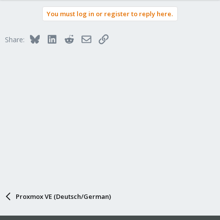
You must log in or register to reply here.
Bluesky
LinkedIn
Reddit
Email
Link
Share:
Proxmox VE (Deutsch/German)