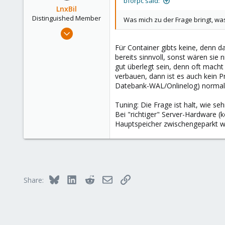
bforpc said:
LnxBil
Distinguished Member
Was mich zu der Frage bringt, wa
Feb 21, 2015
10,453
Für Container gibts keine, denn da
2,586
bereits sinnvoll, sonst wären sie
gut überlegt sein, denn oft macht
303
verbauen, dann ist es auch kein P
Saarland, Germany
Datebank-WAL/Onlinelog) normal
Tuning: Die Frage ist halt, wie se
Bei "richtiger" Server-Hardware 
Hauptspeicher zwischengeparkt we
Bluesky
LinkedIn
Reddit
Email
Link
Share: