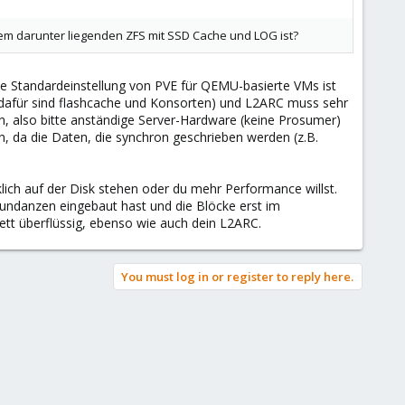
nem darunter liegenden ZFS mit SSD Cache und LOG ist?
relle Standardeinstellung von PVE für QEMU-basierte VMs ist
en dafür sind flashcache und Konsorten) und L2ARC muss sehr
in, also bitte anständige Server-Hardware (keine Prosumer)
n, da die Daten, die synchron geschrieben werden (z.B.
rklich auf der Disk stehen oder du mehr Performance willst.
dundanzen eingebaut hast und die Blöcke erst im
ett überflüssig, ebenso wie auch dein L2ARC.
You must log in or register to reply here.