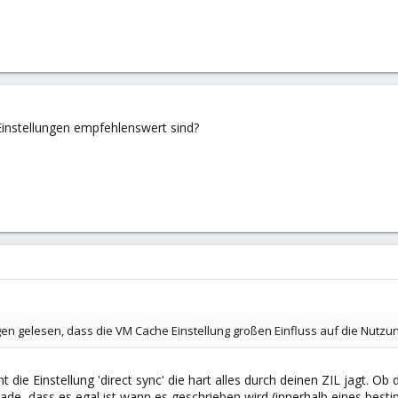
instellungen empfehlenswert sind?
en gelesen, dass die VM Cache Einstellung großen Einfluss auf die Nutzu
die Einstellung 'direct sync' die hart alles durch deinen ZIL jagt. Ob d
ade, dass es egal ist wann es geschrieben wird (innerhalb eines bes