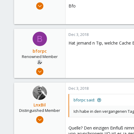
e
Nov 26, 2013
Bfo
r
151
6
83
Hamburg
Dec 3, 2018
B
Hat jemand n Tip, welche Cache E
bforpc
Renowned Member
Nov 26, 2013
151
6
Dec 3, 2018
83
Hamburg
bforpc said:
LnxBil
Distinguished Member
Ich habe in den vergangenen Tag
Feb 21, 2015
10,453
Quelle? Den einzigen Einfluß nimmt 
2,586
von asynchronem I/O ist es ja ger