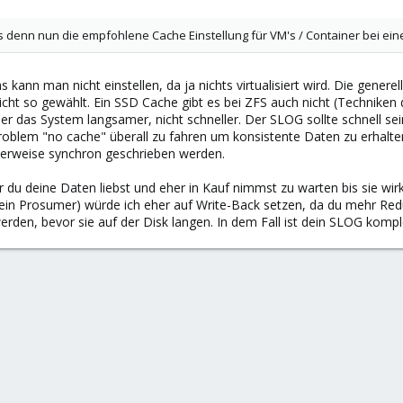
s denn nun die empfohlene Cache Einstellung für VM's / Container bei ei
s kann man nicht einstellen, da ja nichts virtualisiert wird. Die gene
 nicht so gewählt. Ein SSD Cache gibt es bei ZFS auch nicht (Technik
 er das System langsamer, nicht schneller. Der SLOG sollte schnell se
roblem "no cache" überall zu fahren um konsistente Daten zu erhalte
erweise synchron geschrieben werden.
hr du deine Daten liebst und eher in Kauf nimmst zu warten bis sie wi
(kein Prosumer) würde ich eher auf Write-Back setzen, da du mehr Re
rden, bevor sie auf der Disk langen. In dem Fall ist dein SLOG kompl