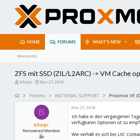
HOME
FORUMS
WHAT'S NEW
New posts
ZFS mit SSD (ZIL/L2ARC) -> VM Cache o
T
S
bforpc
Nov 27, 2018
h
t
r
a
Forums
NATIONAL SUPPORT
Proxmox VE (
e
r
a
t
Nov 27, 2018
d
d
B
s
a
Ich habe in den vergangenen Tage
t
t
verfügbaren Optionen ist zu empf
bforpc
a
e
Renowned Member
r
Wie verhält es sich bei LXC Conta
t