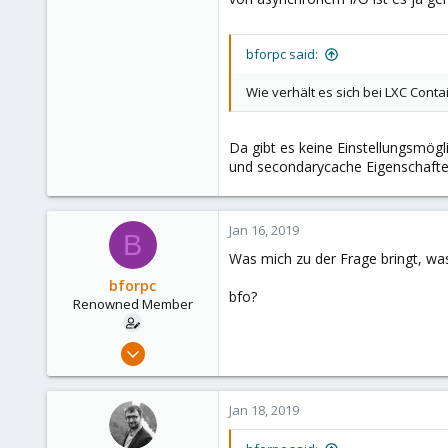
303
Saarland, Germany
bforpc said:
Wie verhält es sich bei LXC Conta
Da gibt es keine Einstellungsmögl
und secondarycache Eigenschafte
Jan 16, 2019
B
Was mich zu der Frage bringt, wa
bforpc
bfo?
Renowned Member
Nov 26, 2013
151
6
Jan 18, 2019
83
Hamburg