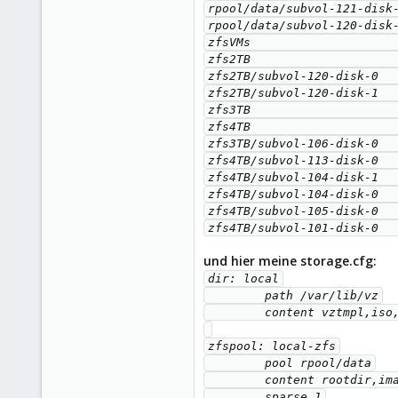
rpool/data/subvol-121-disk-
rpool/data/subvol-120-disk-
zfsVMs                     
zfs2TB                     
zfs2TB/subvol-120-disk-0   
zfs2TB/subvol-120-disk-1   
zfs3TB                     
zfs4TB                     
zfs3TB/subvol-106-disk-0   
zfs4TB/subvol-113-disk-0   
zfs4TB/subvol-104-disk-1   
zfs4TB/subvol-104-disk-0   
zfs4TB/subvol-105-disk-0   
zfs4TB/subvol-101-disk-0  
und hier meine storage.cfg:
dir: local

        path /var/lib/vz

        content vztmpl,iso,backup

zfspool: local-zfs

        pool rpool/data

        content rootdir,images

        sparse 1
