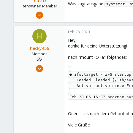
matrix
Was sagt ausgabe
systemctl s
Renowned Member
Jan 24, 2020
234
35
Feb 28, 2020
H
68
Hey,
33
danke für deine Unterstützung!
hecky456
Member
nach "mount -O -a" folgendes:
Feb 6, 2020
15
● zfs.target - ZFS startup 
   Loaded: loaded (/lib/systemd/system/zfs.target; enabled; vendor preset: enabled)

3
   Active: active since Fri 2020-02-28 06:16:37 CET; 4h 29min ago

8
Oder ist es nach dem Reboot ohn
Viele Grüße