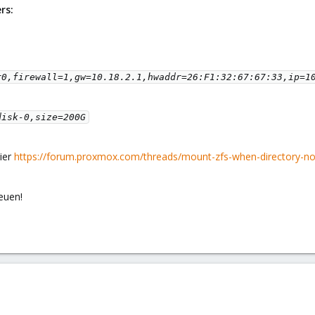
rs:
0,firewall=1,gw=10.18.2.1,hwaddr=26:F1:32:67:67:33,ip=10
isk-0,size=200G

hier
https://forum.proxmox.com/threads/mount-zfs-when-directory-n
euen!