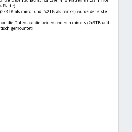
r die Daten zunächst nur zwei 4TB Platten als zfs mirror
-Platte).
(2x3TB als mirror und 2x2TB als mirror) wurde der erste
habe die Daten auf die beiden anderen mirrors (2x3TB und
atisch gemountet!