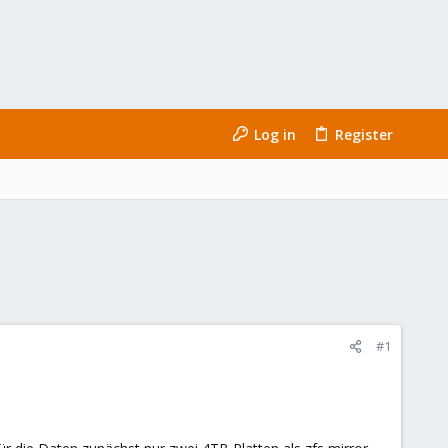
Log in
Register
#1