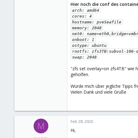
Hier noch die conf des containe
arch: amd64

cores: 4

hostname: pveSeafile

memory: 2048

net0: name=eth0,bridge=vmbr
onboot: 1

ostype: ubuntu

rootfs: zfs3TB:subvol-106-d
swap: 2048
"zfs set overlay=on zfs4TB" wie 
geholfen.
Würde mich über jegliche Tipps fr
Vielen Dank und viele Grüße
Feb 28, 2020
M
Hi,