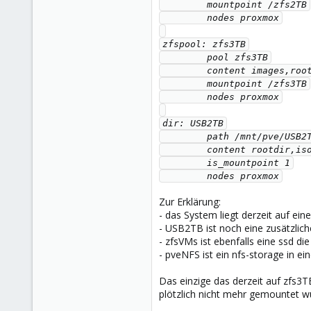
        mountpoint /zfs2TB

        nodes proxmox

zfspool: zfs3TB

        pool zfs3TB

        content images,rootdir

        mountpoint /zfs3TB

        nodes proxmox

dir: USB2TB

        path /mnt/pve/USB2TB

        content rootdir,iso,backup,snippets,images,vztmpl

        is_mountpoint 1

        nodes proxmox
Zur Erklärung:
- das System liegt derzeit auf ei
- USB2TB ist noch eine zusätzlich
- zfsVMs ist ebenfalls eine ssd d
- pveNFS ist ein nfs-storage in e
Das einzige das derzeit auf zfs3TB
plötzlich nicht mehr gemountet w