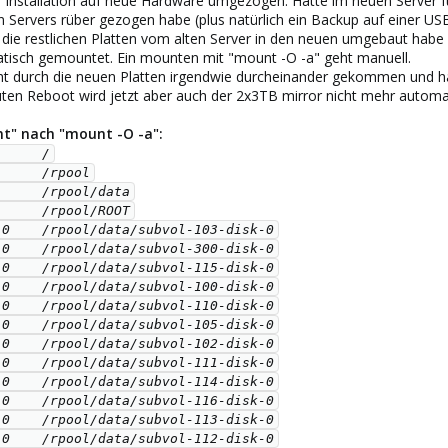
 Installation auf neue Hardware umgezogen. Hatte im neuen Server fü
en Servers rüber gezogen habe (plus natürlich ein Backup auf einer USB
 die restlichen Platten vom alten Server in den neuen umgebaut habe 
atisch gemountet. Ein mounten mit "mount -O -a" geht manuell.
eicht durch die neuen Platten irgendwie durcheinander gekommen und 
uten Reboot wird jetzt aber auch der 2x3TB mirror nicht mehr autom
nt" nach "mount -O -a":
     /

     /rpool

     /rpool/data

     /rpool/ROOT

0    /rpool/data/subvol-103-disk-0

0    /rpool/data/subvol-300-disk-0

0    /rpool/data/subvol-115-disk-0

0    /rpool/data/subvol-100-disk-0

0    /rpool/data/subvol-110-disk-0

0    /rpool/data/subvol-105-disk-0

0    /rpool/data/subvol-102-disk-0

0    /rpool/data/subvol-111-disk-0

0    /rpool/data/subvol-114-disk-0

0    /rpool/data/subvol-116-disk-0

0    /rpool/data/subvol-113-disk-0

0    /rpool/data/subvol-112-disk-0
