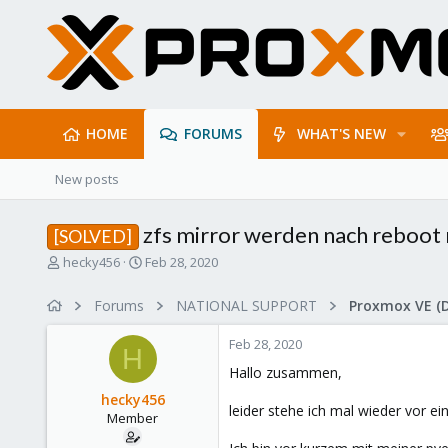
HOME
FORUMS
WHAT'S NEW
New posts
zfs mirror werden nach reboot
[SOLVED]
T
S
hecky456
Feb 28, 2020
h
t
r
a
Forums
NATIONAL SUPPORT
Proxmox VE (
e
r
a
t
Feb 28, 2020
d
d
H
s
a
Hallo zusammen,
t
t
hecky456
a
e
leider stehe ich mal wieder vor e
Member
r
t