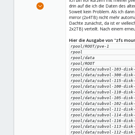
Ich bin vor kurzem mit meiner pve
e
Feb 6, 2020
drin auf die ich die Daten des alt
r
15
Soweit kein Problem. Als ich dann
mirror (2x4TB) nicht mehr autom
3
Dachte zunächst, da ist er viell
8
2x2TB) verteilt. Nach einem erne
Hier die Ausgabe von "zfs mou
rpool/ROOT/pve-1           
rpool                      
rpool/data                 
rpool/ROOT                 
rpool/data/subvol-103-disk-
rpool/data/subvol-300-disk-
rpool/data/subvol-115-disk-
rpool/data/subvol-100-disk-
rpool/data/subvol-110-disk-
rpool/data/subvol-105-disk-
rpool/data/subvol-102-disk-
rpool/data/subvol-111-disk-
rpool/data/subvol-114-disk-
rpool/data/subvol-116-disk-
rpool/data/subvol-113-disk-
rpool/data/subvol-112-disk-