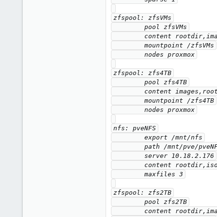
zfspool: zfsVMs

        pool zfsVMs

        content rootdir,images

        mountpoint /zfsVMs

        nodes proxmox

zfspool: zfs4TB

        pool zfs4TB

        content images,rootdir

        mountpoint /zfs4TB

        nodes proxmox

nfs: pveNFS

        export /mnt/nfs

        path /mnt/pve/pveNFS

        server 10.18.2.176

        content rootdir,iso,vztmpl,snippets,images,backup

        maxfiles 3

zfspool: zfs2TB

        pool zfs2TB

        content rootdir,images
