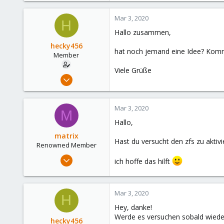
Mar 3, 2020
H
Hallo zusammen,
hecky456
hat noch jemand eine Idee? Komme 
Member
Viele Grüße
Feb 6, 2020
15
3
Mar 3, 2020
M
8
Hallo,
matrix
Hast du versucht den zfs zu aktiv
Renowned Member
Jan 24, 2020
ich hoffe das hilft
234
35
Mar 3, 2020
68
H
33
Hey, danke!
Werde es versuchen sobald wieder 
hecky456